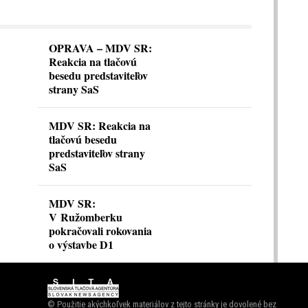
OPRAVA – MDV SR:
Reakcia na tlačovú
besedu predstaviteľov
strany SaS
MDV SR: Reakcia na
tlačovú besedu
predstaviteľov strany
SaS
MDV SR:
V Ružomberku
pokračovali rokovania
o výstavbe D1
© Použitie akýchkoľvek materiálov z tejto stránky je dovolené bez