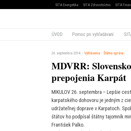
SITA Energetika
SITA Zdravotníctvo
SITA Finan
ÚVOD
Pomoc pri vyhľadávaní
SIT
26. septembra 2014
Vyhlásenia
Štátna správa
MDVRR: Slovensko 
prepojenia Karpát
MIKULOV 26. septembra – Lepšie cesty
karpatského dohovoru je jedným z cie
udržateľnej doprave v Karpatoch. Spo
štátov ho podpísal štátny tajomník mi
František Palko.