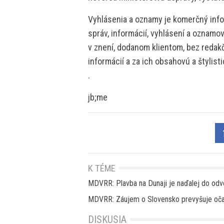
Vyhlásenia a oznamy je komerčný info
správ, informácií, vyhlásení a oznamo
v znení, dodanom klientom, bez redakč
informácií a za ich obsahovú a štylis
.
jb;me
K TÉME
MDVRR: Plavba na Dunaji je naďalej do odv
MDVRR: Záujem o Slovensko prevyšuje oča
DISKUSIA