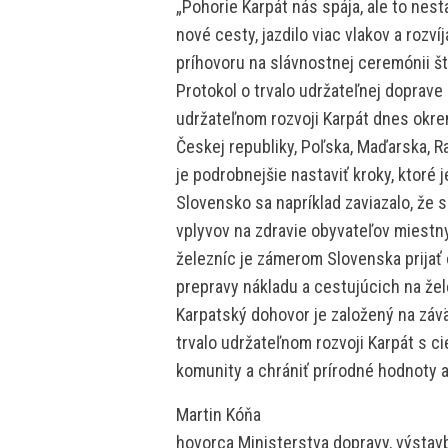
„Pohorie Karpát nás spája, ale to nesta
nové cesty, jazdilo viac vlakov a rozv
príhovoru na slávnostnej ceremónii štá
Protokol o trvalo udržateľnej doprav
udržateľnom rozvoji Karpát dnes okrem
Českej republiky, Poľska, Maďarska, R
je podrobnejšie nastaviť kroky, ktoré 
Slovensko sa napríklad zaviazalo, že 
vplyvov na zdravie obyvateľov miestny
železníc je zámerom Slovenska prijať 
prepravy nákladu a cestujúcich na žel
Karpatský dohovor je založený na záv
trvalo udržateľnom rozvoji Karpát s cie
komunity a chrániť prírodné hodnoty a
Martin Kóňa
hovorca Ministerstva dopravy, výstav