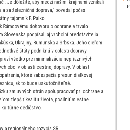
čí. Je dôležité, aby medzi našimi krajinami vznikali
p
íjala sa železničná doprava,“ povedal počas
tny tajomník F. Palko.
e k Rámcovému dohovoru o ochrane a trvalo
 Slovenska podpísali aj vrcholní predstavitelia
akúska, Ukrajiny, Rumunska a Srbska. Jeho cieľom
jednotlivé štáty podniknú v oblasti dopravy.
spraví všetko pre minimalizáciu nepriaznivých
ch obcí v oblasti cestnej dopravy. V oblasti
opatrenia, ktoré zabezpečia presun diaľkovej
eznicu, ak to bude uskutočniteľné.
äzku zmluvných strán spolupracovať pri ochrane a
ľom zlepšiť kvalitu života, posilniť miestne
 kultúrne dedičstvo.
by a regionálneho rozvoja SR