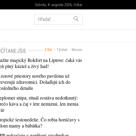
Sobota, 8. augusta 2026, Oskar
Hľadať:
ČÍTANEJŠIE
3 Dni
Týždeň
Mesiac
ažite magický Rokfort na Liptove: čaká vás
eň plný kúziel a živý had!
zorové priestory nového pavilónu už
reverujú zdravotníci. Dolaďujú ich do
osledného detailu
eplomer stúpa, rituál zostáva nedotknutý:
rečo káva a čaj v lete nemiznú, len menia
vár
ropické šestonedelie. Čo robia horúčavy s
elom mamy a bábätka?
PP pokračuje v napĺňaní zásobníkov