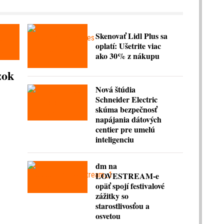
Skenovať Lidl Plus sa
oplatí: Ušetrite viac
ako 30% z nákupu
zok
Nová štúdia
Schneider Electric
skúma bezpečnosť
napájania dátových
centier pre umelú
inteligenciu
dm na
LOVESTREAM-e
opäť spojí festivalové
zážitky so
starostlivosťou a
osvetou