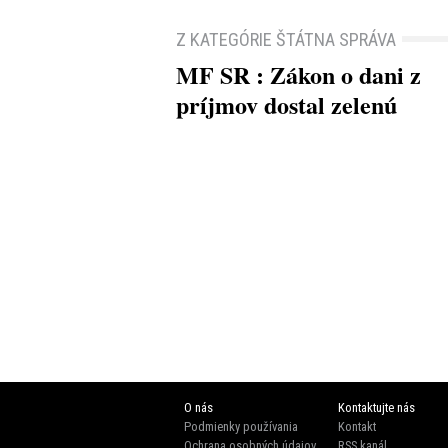
Z KATEGÓRIE ŠTÁTNA SPRÁVA
MF SR : Zákon o dani z
príjmov dostal zelenú
O nás
Kontaktujte nás
Podmienky používania
Kontakt
Ochrana osobných údajov
RSS kanál