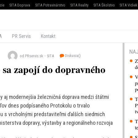
cie
SITA Doprava
SITA Potravinárstvo
SITA Reality
SITA Školstvo
SITA Vidiek
A
PR Servis
Kontakt
NAJ
Diskusia(
)
od PRservis.sk
SITA
Z
sa zapojí do dopravného
d
V
p
p
 aj modernejšia železničná doprava medzi štátmi
T
P
ľov dnes podpísaného Protokolu o trvalo
t
lu s vrcholnými predstaviteľmi ďalších siedmich
T
nisterstva dopravy, výstavby a regionálneho rozvoja
t
S