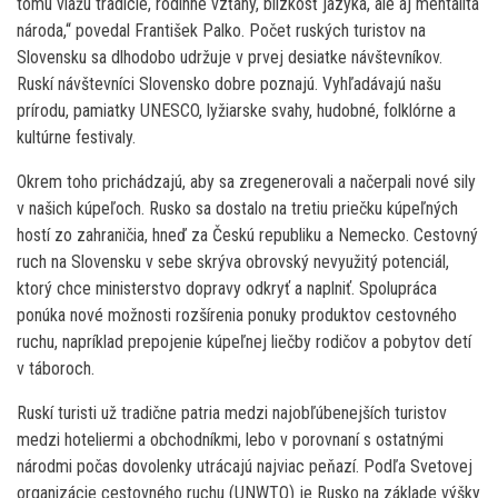
tomu viažu tradície, rodinné vzťahy, blízkosť jazyka, ale aj mentalita
národa,“ povedal František Palko. Počet ruských turistov na
Slovensku sa dlhodobo udržuje v prvej desiatke návštevníkov.
Ruskí návštevníci Slovensko dobre poznajú. Vyhľadávajú našu
prírodu, pamiatky UNESCO, lyžiarske svahy, hudobné, folklórne a
kultúrne festivaly.
Okrem toho prichádzajú, aby sa zregenerovali a načerpali nové sily
v našich kúpeľoch. Rusko sa dostalo na tretiu priečku kúpeľných
hostí zo zahraničia, hneď za Českú republiku a Nemecko. Cestovný
ruch na Slovensku v sebe skrýva obrovský nevyužitý potenciál,
ktorý chce ministerstvo dopravy odkryť a naplniť. Spolupráca
ponúka nové možnosti rozšírenia ponuky produktov cestovného
ruchu, napríklad prepojenie kúpeľnej liečby rodičov a pobytov detí
v táboroch.
Ruskí turisti už tradične patria medzi najobľúbenejších turistov
medzi hoteliermi a obchodníkmi, lebo v porovnaní s ostatnými
národmi počas dovolenky utrácajú najviac peňazí. Podľa Svetovej
organizácie cestovného ruchu (UNWTO) je Rusko na základe výšky