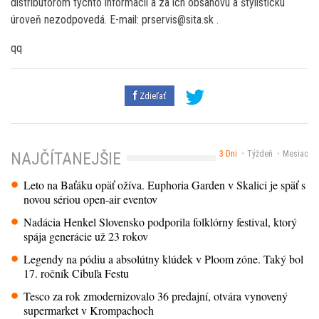
distribútorom týchto informácií a za ich obsahovú a štylistickú
úroveň nezodpovedá. E-mail: prservis@sita.sk .
qq
Zdieľať
3 Dni
Týždeň
Mesiac
NAJČÍTANEJŠIE
Leto na Baťáku opäť ožíva. Euphoria Garden v Skalici je späť s
novou sériou open-air eventov
Nadácia Henkel Slovensko podporila folklórny festival, ktorý
spája generácie už 23 rokov
Legendy na pódiu a absolútny klúdek v Ploom zóne. Taký bol
17. ročník Cibuľa Festu
Tesco za rok zmodernizovalo 36 predajní, otvára vynovený
supermarket v Krompachoch