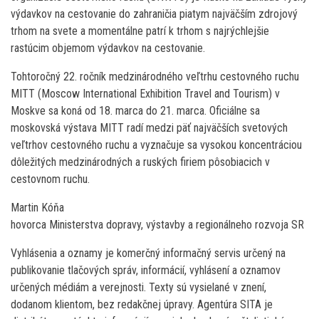
výdavkov na cestovanie do zahraničia piatym najväčším zdrojový
trhom na svete a momentálne patrí k trhom s najrýchlejšie
rastúcim objemom výdavkov na cestovanie.
Tohtoročný 22. ročník medzinárodného veľtrhu cestovného ruchu
MITT (Moscow International Exhibition Travel and Tourism) v
Moskve sa koná od 18. marca do 21. marca. Oficiálne sa
moskovská výstava MITT radí medzi päť najväčších svetových
veľtrhov cestovného ruchu a vyznačuje sa vysokou koncentráciou
dôležitých medzinárodných a ruských firiem pôsobiacich v
cestovnom ruchu.
Martin Kóňa
hovorca Ministerstva dopravy, výstavby a regionálneho rozvoja SR
Vyhlásenia a oznamy je komerčný informačný servis určený na
publikovanie tlačových správ, informácií, vyhlásení a oznamov
určených médiám a verejnosti. Texty sú vysielané v znení,
dodanom klientom, bez redakčnej úpravy. Agentúra SITA je