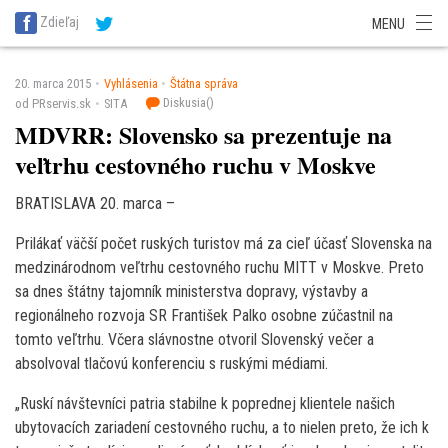
SITA Energetika
SITA Zdravotníctvo
SITA Financie
SITA Doprava
Zdieľaj
MENU
SITA Potravinárstvo
SITA Reality
SITA Školstvo
SITA Vidiek
20. marca 2015
Vyhlásenia
Štátna správa
Diskusia(
)
od PRservis.sk
SITA
MDVRR: Slovensko sa prezentuje na
veľtrhu cestovného ruchu v Moskve
BRATISLAVA 20. marca –
Prilákať väčší počet ruských turistov má za cieľ účasť Slovenska na
medzinárodnom veľtrhu cestovného ruchu MITT v Moskve. Preto
sa dnes štátny tajomník ministerstva dopravy, výstavby a
regionálneho rozvoja SR František Palko osobne zúčastnil na
tomto veľtrhu. Včera slávnostne otvoril Slovenský večer a
absolvoval tlačovú konferenciu s ruskými médiami.
„Ruskí návštevníci patria stabilne k poprednej klientele našich
ubytovacích zariadení cestovného ruchu, a to nielen preto, že ich k