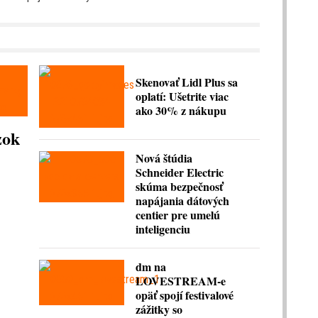
Skenovať Lidl Plus sa
oplatí: Ušetrite viac
ako 30% z nákupu
zok
Nová štúdia
Schneider Electric
skúma bezpečnosť
napájania dátových
centier pre umelú
inteligenciu
dm na
LOVESTREAM-e
opäť spojí festivalové
zážitky so