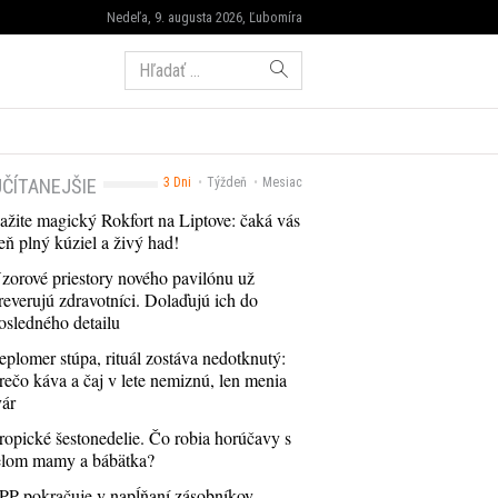
Nedeľa, 9. augusta 2026, Ľubomíra
Hľadať:
ČÍTANEJŠIE
3 Dni
Týždeň
Mesiac
ažite magický Rokfort na Liptove: čaká vás
eň plný kúziel a živý had!
zorové priestory nového pavilónu už
reverujú zdravotníci. Dolaďujú ich do
osledného detailu
eplomer stúpa, rituál zostáva nedotknutý:
rečo káva a čaj v lete nemiznú, len menia
vár
ropické šestonedelie. Čo robia horúčavy s
elom mamy a bábätka?
PP pokračuje v napĺňaní zásobníkov