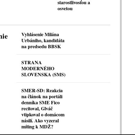
starostlivosťou a
osvetou
mie
Vyhlásenie Milána
Urbániho, kandidáta
na predsedu BBSK
STRANA
MODERNÉHO
SLOVENSKA (SMS)
SMER-SD: Reakcia
na článok na portáli
denníka SME Fico
recitoval, Glváč
vtipkoval o domácom
násilí. Ako vyzeral
míting k MDŽ?