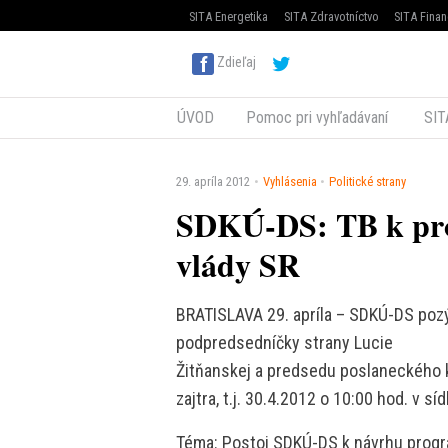
SITA Energetika
SITA Zdravotníctvo
SITA Finan
Zdieľaj
ÚVOD
Pomoc pri vyhľadávaní
SIT
29. apríla 2012
Vyhlásenia
Politické strany
SDKÚ-DS: TB k pr
vlády SR
BRATISLAVA 29. apríla – SDKÚ-DS poz
podpredsedníčky strany Lucie
Žitňanskej a predsedu poslaneckého k
zajtra, t.j. 30.4.2012 o 10:00 hod. v s
Téma: Postoj SDKÚ-DS k návrhu progr