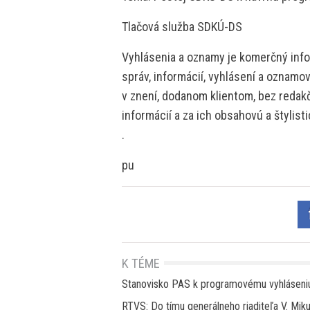
Tlačová služba SDKÚ-DS
Vyhlásenia a oznamy je komerčný info
správ, informácií, vyhlásení a oznamo
v znení, dodanom klientom, bez redakč
informácií a za ich obsahovú a štylis
.
pu
K TÉME
Stanovisko PAS k programovému vyhláseni
RTVS: Do tímu generálneho riaditeľa V. Mik