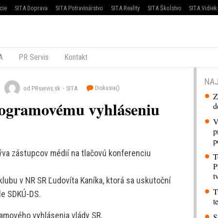
cie
SITA Doprava
SITA Potravinárstvo
SITA Reality
SITA Školstvo
SITA Vidiek
A
PR Servis
Kontakt
NAJ
Diskusia(
)
od PRservis.sk
SITA
Z
ogramovému vyhláseniu
d
V
p
p
ýva zástupcov médií na tlačovú konferenciu
T
P
t
lubu v NR SR Ľudovíta Kaníka, ktorá sa uskutoční
T
ídle SDKÚ-DS.
t
amového vyhlásenia vlády SR.
S