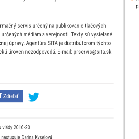
p
rmačný servis určený na publikovanie tlačových
v určených médiám a verejnosti. Texty sú vysielané
nej úpravy. Agentúra SITA je distribútorom týchto
tickú úroveň nezodpovedá. E-mail: prservis@sita.sk
Zdieľať
u vlády 2016-20
u nastupuje Darina Kyselová