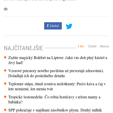
dn
Zdieľať
3 Dni
Týždeň
Mesiac
NAJČÍTANEJŠIE
Zažite magický Rokfort na Liptove: čaká vás deň plný kúziel a
živý had!
Vzorové priestory nového pavilónu už preverujú zdravotníci.
Dolaďujú ich do posledného detailu
Teplomer stúpa, rituál zostáva nedotknutý: Prečo káva a čaj v
lete nemiznú, len menia tvár
Tropické šestonedelie. Čo robia horúčavy s telom mamy a
bábätka?
SPP pokračuje v napĺňaní zásobníkov plynu. Druhý míľnik