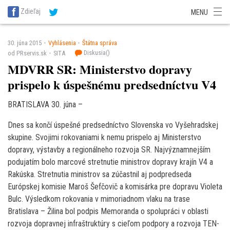
SITA Energetika
SITA Zdravotníctvo
SITA Financie
SITA Doprava
Zdieľaj
MENU
SITA Potravinárstvo
SITA Reality
SITA Školstvo
SITA Vidiek
30. júna 2015
Vyhlásenia
Štátna správa
Diskusia(
)
od PRservis.sk
SITA
MDVRR SR: Ministerstvo dopravy
prispelo k úspešnému predsedníctvu V4
BRATISLAVA 30. júna –
Dnes sa končí úspešné predsedníctvo Slovenska vo Vyšehradskej
skupine. Svojimi rokovaniami k nemu prispelo aj Ministerstvo
dopravy, výstavby a regionálneho rozvoja SR. Najvýznamnejším
podujatím bolo marcové stretnutie ministrov dopravy krajín V4 a
Rakúska. Stretnutia ministrov sa zúčastnil aj podpredseda
Európskej komisie Maroš Šefčovič a komisárka pre dopravu Violeta
Bulc. Výsledkom rokovania v mimoriadnom vlaku na trase
Bratislava – Žilina bol podpis Memoranda o spolupráci v oblasti
rozvoja dopravnej infraštruktúry s cieľom podpory a rozvoja TEN-