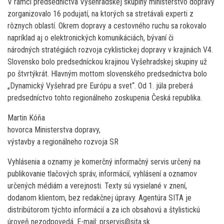
V rámci predsedníctva Vyšehradskej skupiny ministerstvo dopravy
zorganizovalo 16 podujatí, na ktorých sa stretávali experti z
rôznych oblastí. Okrem dopravy a cestovného ruchu sa rokovalo
napríklad aj o elektronických komunikáciách, bývaní či
národných stratégiách rozvoja cyklistickej dopravy v krajinách V4.
Slovensko bolo predsedníckou krajinou Vyšehradskej skupiny už
po štvrtýkrát. Hlavným mottom slovenského predsedníctva bolo
„Dynamický Vyšehrad pre Európu a svet“. Od 1. júla preberá
predsedníctvo tohto regionálneho zoskupenia Česká republika.
Martin Kóňa
hovorca Ministerstva dopravy,
výstavby a regionálneho rozvoja SR
Vyhlásenia a oznamy je komerčný informačný servis určený na
publikovanie tlačových správ, informácií, vyhlásení a oznamov
určených médiám a verejnosti. Texty sú vysielané v znení,
dodanom klientom, bez redakčnej úpravy. Agentúra SITA je
distribútorom týchto informácií a za ich obsahovú a štylistickú
úroveň nezodpovedá. E-mail: prservis@sita.sk .