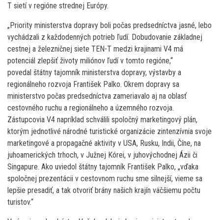
T sietí v regióne strednej Európy.
„Priority ministerstva dopravy boli počas predsedníctva jasné, lebo
vychádzali z každodenných potrieb ľudí. Dobudovanie základnej
cestnej a železničnej siete TEN-T medzi krajinami V4 má
potenciál zlepšiť životy miliónov ľudí v tomto regióne,“
povedal štátny tajomník ministerstva dopravy, výstavby a
regionálneho rozvoja František Palko. Okrem dopravy sa
ministerstvo počas predsedníctva zameriavalo aj na oblasť
cestovného ruchu a regionálneho a územného rozvoja.
Zástupcovia V4 napríklad schválili spoločný marketingový plán,
ktorým jednotlivé národné turistické organizácie zintenzívnia svoje
marketingové a propagačné aktivity v USA, Rusku, Indii, Číne, na
juhoamerických trhoch, v Južnej Kórei, v juhovýchodnej Ázii či
Singapure. Ako uviedol štátny tajomník František Palko, „vďaka
spoločnej prezentácii v cestovnom ruchu sme silnejší, vieme sa
lepšie presadiť, a tak otvoriť brány našich krajín väčšiemu počtu
turistov.“