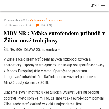
SITA Energetika
SITA Zdravotníctvo
SITA Financie
SITA Doprava
MENU
SITA Potravinárstvo
SITA Reality
SITA Školstvo
SITA Vidiek
23. novembra 2017
Vyhlásenia
Štátna správa
Diskusia(
)
od PRservis.sk
SITA
MDV SR : Vďaka eurofondom pribudli v
Žiline nové trolejbusy
ŽILINA/BRATISLAVA 23. novembra –
V Žiline začalo premávať osem nových nízkopodlažných a
energeticky úsporných trolejbusov. Ich nákup bol spolufinancovaný
z fondov Európskej únie v rámci Operačného programu
Integrovaná infraštruktúra. Ďalších sedem vozidiel pribudne na
žilinské cesty do marca 2018.
„Chceme zvýšiť motiváciu cestujúcich využívať verejnú osobnú
dopravu. Preto som veľmi rád, že sme vďaka eurofondom pomohli
Žiline zaobstarať kvalitné vozidlá s najmodernejšími