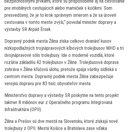
bezpečnostnými prvkami, ktoré sú prispôsobené aj na cestovanie
pre imobilných cestujúcich alebo mamičiek s kočíkmi. Som
presvedčený, že je to krok správnym smerom a že sa úroveň
cestovania v tomto meste zvýši,“ povedal minister dopravy a
výstavby SR Arpád Érsek.
Dopravný podnik mesta Žilina získa celkovo dvanásť kusov
nízkopodlažných trojnápravových kĺbových trolejbusov MHD a tri
dvojnápravové sólo trolejbusy. Ide o moderné vozidlá, ktoré
rozšíria základňu 42 trolejbusov v Žiline. Trolejbusová doprava
zohráva v Žiline kľúčovú úlohu, pretože spája všetky sídliská s
centrom mesta. Dopravný podnik mesta Žilina zabezpečuje
verejnú dopravu pre 83 tisíc obyvateľov mesta.
Ministerstvo dopravy a výstavby SR poskytne na tento projekt
takmer 8 miliónov eur z Operačného programu Integrovaná
Infraštruktúra (OPII).
Žilina a Prešov sú dve mestá na Slovensku, ktoré získajú nové
trolejbusy z OPII. Mestá Košice a Bratislava zase vďaka