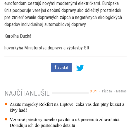
eurofondom cestujú novými modernými električkami. Európska
únia podporuje verejnú osobnú dopravy ako dôležitý prostriedok
pre zmierňovanie dopravných zápch a negatívnych ekologických
dopadov individuálnej automobilovej dopravy.
Karolína Ducká
hovorkyňa Ministerstva dopravy a výstavby SR
Zdieľať
3 Dni
Týždeň
Mesiac
NAJČÍTANEJŠIE
Zažite magický Rokfort na Liptove: čaká vás deň plný kúziel a
živý had!
Vzorové priestory nového pavilónu už preverujú zdravotníci.
Dolaďujú ich do posledného detailu