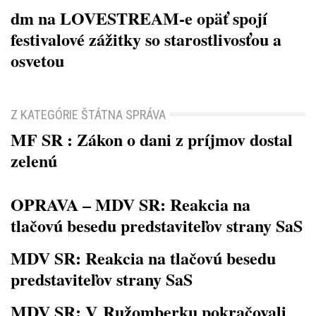
dm na LOVESTREAM-e opäť spojí
festivalové zážitky so starostlivosťou a
osvetou
Z KATEGÓRIE ŠTÁTNA SPRÁVA
MF SR : Zákon o dani z príjmov dostal
zelenú
OPRAVA – MDV SR: Reakcia na
tlačovú besedu predstaviteľov strany SaS
MDV SR: Reakcia na tlačovú besedu
predstaviteľov strany SaS
MDV SR: V Ružomberku pokračovali