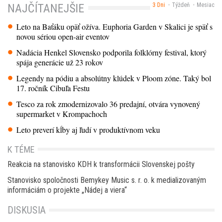
3 Dni
Týždeň
Mesiac
NAJČÍTANEJŠIE
Leto na Baťáku opäť ožíva. Euphoria Garden v Skalici je späť s
novou sériou open-air eventov
Nadácia Henkel Slovensko podporila folklórny festival, ktorý
spája generácie už 23 rokov
Legendy na pódiu a absolútny klúdek v Ploom zóne. Taký bol
17. ročník Cibuľa Festu
Tesco za rok zmodernizovalo 36 predajní, otvára vynovený
supermarket v Krompachoch
Leto preverí kĺby aj ľudí v produktívnom veku
K TÉME
Reakcia na stanovisko KDH k transformácii Slovenskej pošty
Stanovisko spoločnosti Bemykey Music s. r. o. k medializovaným
informáciám o projekte „Nádej a viera“
DISKUSIA