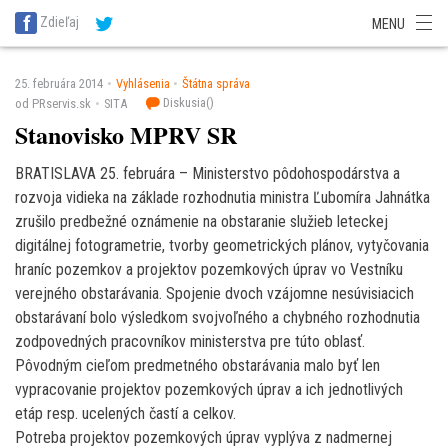
SITA Energetika
SITA Zdravotníctvo
SITA Financie
SITA Doprava
Zdieľaj
MENU
SITA Potravinárstvo
SITA Reality
SITA Školstvo
SITA Vidiek
25. februára 2014
Vyhlásenia
Štátna správa
Diskusia(
)
od PRservis.sk
SITA
Stanovisko MPRV SR
BRATISLAVA 25. februára – Ministerstvo pôdohospodárstva a
rozvoja vidieka na základe rozhodnutia ministra Ľubomíra Jahnátka
zrušilo predbežné oznámenie na obstaranie služieb leteckej
digitálnej fotogrametrie, tvorby geometrických plánov, vytyčovania
hraníc pozemkov a projektov pozemkových úprav vo Vestníku
verejného obstarávania. Spojenie dvoch vzájomne nesúvisiacich
obstarávaní bolo výsledkom svojvoľného a chybného rozhodnutia
zodpovedných pracovníkov ministerstva pre túto oblasť.
Pôvodným cieľom predmetného obstarávania malo byť len
vypracovanie projektov pozemkových úprav a ich jednotlivých
etáp resp. ucelených častí a celkov.
Potreba projektov pozemkových úprav vyplýva z nadmernej