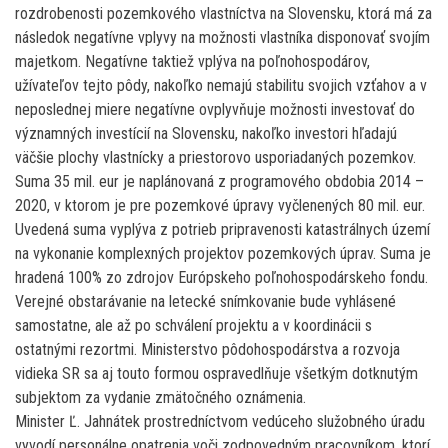
rozdrobenosti pozemkového vlastníctva na Slovensku, ktorá má za
následok negatívne vplyvy na možnosti vlastníka disponovať svojím
majetkom. Negatívne taktiež vplýva na poľnohospodárov,
užívateľov tejto pôdy, nakoľko nemajú stabilitu svojich vzťahov a v
neposlednej miere negatívne ovplyvňuje možnosti investovať do
významných investícií na Slovensku, nakoľko investori hľadajú
väčšie plochy vlastnícky a priestorovo usporiadaných pozemkov.
Suma 35 mil. eur je naplánovaná z programového obdobia 2014 –
2020, v ktorom je pre pozemkové úpravy vyčlenených 80 mil. eur.
Uvedená suma vyplýva z potrieb pripravenosti katastrálnych území
na vykonanie komplexných projektov pozemkových úprav. Suma je
hradená 100% zo zdrojov Európskeho poľnohospodárskeho fondu.
Verejné obstarávanie na letecké snímkovanie bude vyhlásené
samostatne, ale až po schválení projektu a v koordinácii s
ostatnými rezortmi. Ministerstvo pôdohospodárstva a rozvoja
vidieka SR sa aj touto formou ospravedlňuje všetkým dotknutým
subjektom za vydanie zmätočného oznámenia.
Minister Ľ. Jahnátek prostredníctvom vedúceho služobného úradu
vyvodí personálne opatrenia voči zodpovedným pracovníkom, ktorí