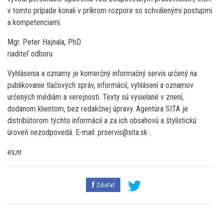
v tomto prípade konali v príkrom rozpore so schválenými postupmi
a kompetenciami.
Mgr. Peter Hajnala, PhD.
riaditeľ odboru
Vyhlásenia a oznamy je komerčný informačný servis určený na
publikovanie tlačových správ, informácií, vyhlásení a oznamov
určených médiám a verejnosti. Texty sú vysielané v znení,
dodanom klientom, bez redakčnej úpravy. Agentúra SITA je
distribútorom týchto informácií a za ich obsahovú a štylistickú
úroveň nezodpovedá. E-mail: prservis@sita.sk .
es;nr
Zdieľať