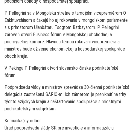
podpisom dohody o hospodárskej spolupráci.
P. Pellegrini sa v Mongolsku stretne s tamojším vicepremiérom O.
Enkhtuvshinom a čakajú ho aj rokovania v mongolskom parlamente
a s primátorom Ulanbátaru Tsogtom Batbayarom. P. Pellegrini
zároveň otvorí Business fórum v Mongolskej obchodnej a
priemyselnej komore. Hlavnou témou rokovaní vicepremiéra a
ministrov bude oživenie ekonomickej a hospodárskej spolupráce
oboch krajín.
V Pekingu P. Pellegrini otvorí slovensko-čínske podnikateľské
fórum.
Podpredsedu vlády a ministrov sprevádza 30-členná podnikateľská
delegácia zastrešená SARIO-m. Ich zámerom je preniknúť na trhy
týchto ázijských krajín a naštartovanie spolupráce s miestnymi
podnikateľskými subjektami.
Komunikačný odbor
Úrad podpredsedu vlády SR pre investície a informatizáciu