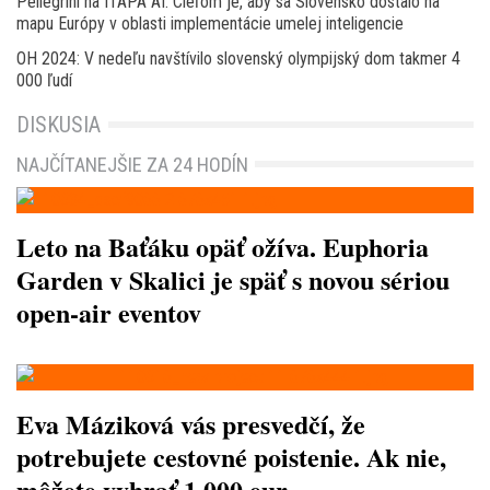
Pellegrini na ITAPA AI: Cieľom je, aby sa Slovensko dostalo na
mapu Európy v oblasti implementácie umelej inteligencie
OH 2024: V nedeľu navštívilo slovenský olympijský dom takmer 4
000 ľudí
DISKUSIA
NAJČÍTANEJŠIE ZA 24 HODÍN
Leto na Baťáku opäť ožíva. Euphoria
Garden v Skalici je späť s novou sériou
open-air eventov
Eva Máziková vás presvedčí, že
potrebujete cestovné poistenie. Ak nie,
môžete vyhrať 1 000 eur