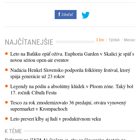
Zdieľať
3 Dni
Týždeň
Mesiac
NAJČÍTANEJŠIE
Leto na Baťáku opäť ožíva. Euphoria Garden v Skalici je späť s
novou sériou open-air eventov
Nadácia Henkel Slovensko podporila folklórny festival, ktorý
spája generácie už 23 rokov
Legendy na pódiu a absolútny klúdek v Ploom zóne. Taký bol
17. ročník Cibuľa Festu
Tesco za rok zmodernizovalo 36 predajní, otvára vynovený
supermarket v Krompachoch
Leto preverí kĺby aj ľudí v produktívnom veku
K TÉME