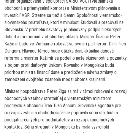
fórum organizované v spolupráci SARIO, VCCI (Vietnamská
obchodná a priemyselná komora) a Ministerstvom plánovania a
investícií VSR. Stretne sa tiež s členmi Spoločnosti vietnamsko-
slovenského priateľstva, ktorí v minulosti študovali a pracovali na
Slovensku. V priebehu návštevy je plánovaný podpis niekoľkých
dohôd a memoránd v obchodnej oblasti. Minister financií Peter
Kažimír bude vo Vietname rokovať so svojim partnerom Dinh Tien
Dungom. Hlavnou témou bude otázka daní, aktuálna daňová
reforma a minister Kažimír sa podelí o naše skúsenosti a poznatky
s bojom proti daňovým únikom. Rovnako v Mongolsku budú
prioritou ministra financií dane a predloženie návrhu zmluvy o
zamedzení dvojitého zdanenia medzi oboma krajinami.
Minister hospodárstva Peter Žiga sa má v rámci rokovaní o rozvoji
obchodných vzťahov stretnúť aj s vietnamským ministrom
priemyslu a obchodu Tran Tuan Anhom. Slovenská agentúra pre
rozvoj investícií a obchodu súčasne pripravila sériu stretnutí a
podujatí určených pre podnikateľov a rozvoj ekonomických
kontaktov. Séria stretnutí v Mongolsku by mala vyvrcholiť