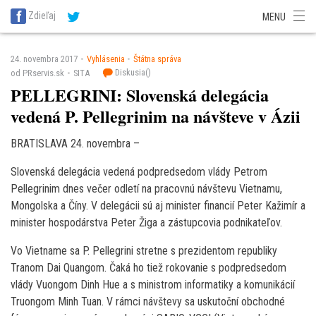
SITA Energetika
SITA Zdravotníctvo
SITA Financie
SITA Doprava
Zdieľaj
MENU
SITA Potravinárstvo
SITA Reality
SITA Školstvo
SITA Vidiek
24. novembra 2017
Vyhlásenia
Štátna správa
Diskusia(
)
od PRservis.sk
SITA
PELLEGRINI: Slovenská delegácia
vedená P. Pellegrinim na návšteve v Ázii
BRATISLAVA 24. novembra –
Slovenská delegácia vedená podpredsedom vlády Petrom
Pellegrinim dnes večer odletí na pracovnú návštevu Vietnamu,
Mongolska a Číny. V delegácii sú aj minister financií Peter Kažimír a
minister hospodárstva Peter Žiga a zástupcovia podnikateľov.
Vo Vietname sa P. Pellegrini stretne s prezidentom republiky
Tranom Dai Quangom. Čaká ho tiež rokovanie s podpredsedom
vlády Vuongom Dinh Hue a s ministrom informatiky a komunikácií
Truongom Minh Tuan. V rámci návštevy sa uskutoční obchodné