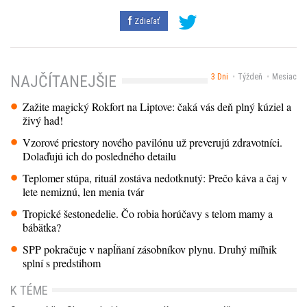
Zdieľať
3 Dni
Týždeň
Mesiac
NAJČÍTANEJŠIE
Zažite magický Rokfort na Liptove: čaká vás deň plný kúziel a
živý had!
Vzorové priestory nového pavilónu už preverujú zdravotníci.
Dolaďujú ich do posledného detailu
Teplomer stúpa, rituál zostáva nedotknutý: Prečo káva a čaj v
lete nemiznú, len menia tvár
Tropické šestonedelie. Čo robia horúčavy s telom mamy a
bábätka?
SPP pokračuje v napĺňaní zásobníkov plynu. Druhý míľnik
splní s predstihom
K TÉME