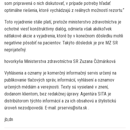
som pripravená o nich diskutovať, v prípade potreby hľadať
optimálne riešenia, ktoré vychádzajú z reálnych možností rezortu.“
Toto vyjadrenie stále platí, pretože ministerstvo zdravotníctva je
ochotné viesť konštruktívny dialóg, odmieta však akékoľvek
nátlakové akcie a vyjadrenia, ktoré by v konečnom dôsledku mohli
negatívne pôsobiť na pacientov. Takýto dôsledok je pre MZ SR
neprijateľný.
hovorkyňa Ministerstva zdravotníctva SR Zuzana Čižmáriková
Vyhlásenia a oznamy je komerčný informačný servis určený na
publikovanie tlačových správ, informácií, vyhlásení a oznamov
určených médiám a verejnosti. Texty sú vysielané v znení,
dodanom klientom, bez redakčnej úpravy. Agentúra SITA je
distribútorom týchto informácií a za ich obsahovú a štylistickú
úroveň nezodpovedá. E-mail: prservis@sita.sk .
jb;dn