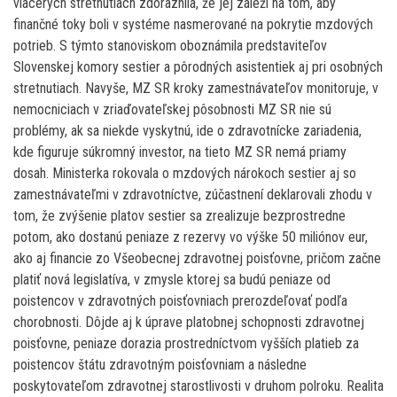
viacerých stretnutiach zdôraznila, že jej záleží na tom, aby
finančné toky boli v systéme nasmerované na pokrytie mzdových
potrieb. S týmto stanoviskom oboznámila predstaviteľov
Slovenskej komory sestier a pôrodných asistentiek aj pri osobných
stretnutiach. Navyše, MZ SR kroky zamestnávateľov monitoruje, v
nemocniciach v zriaďovateľskej pôsobnosti MZ SR nie sú
problémy, ak sa niekde vyskytnú, ide o zdravotnícke zariadenia,
kde figuruje súkromný investor, na tieto MZ SR nemá priamy
dosah. Ministerka rokovala o mzdových nárokoch sestier aj so
zamestnávateľmi v zdravotníctve, zúčastnení deklarovali zhodu v
tom, že zvýšenie platov sestier sa zrealizuje bezprostredne
potom, ako dostanú peniaze z rezervy vo výške 50 miliónov eur,
ako aj financie zo Všeobecnej zdravotnej poisťovne, pričom začne
platiť nová legislatíva, v zmysle ktorej sa budú peniaze od
poistencov v zdravotných poisťovniach prerozdeľovať podľa
chorobnosti. Dôjde aj k úprave platobnej schopnosti zdravotnej
poisťovne, peniaze dorazia prostredníctvom vyšších platieb za
poistencov štátu zdravotným poisťovniam a následne
poskytovateľom zdravotnej starostlivosti v druhom polroku. Realita