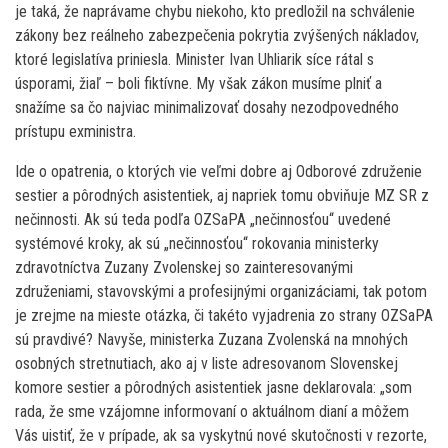
je taká, že naprávame chybu niekoho, kto predložil na schválenie
zákony bez reálneho zabezpečenia pokrytia zvýšených nákladov,
ktoré legislatíva priniesla. Minister Ivan Uhliarik síce rátal s
úsporami, žiaľ – boli fiktívne. My však zákon musíme plniť a
snažíme sa čo najviac minimalizovať dosahy nezodpovedného
prístupu exministra.
Ide o opatrenia, o ktorých vie veľmi dobre aj Odborové združenie
sestier a pôrodných asistentiek, aj napriek tomu obviňuje MZ SR z
nečinnosti. Ak sú teda podľa OZSaPA „nečinnosťou“ uvedené
systémové kroky, ak sú „nečinnosťou“ rokovania ministerky
zdravotníctva Zuzany Zvolenskej so zainteresovanými
združeniami, stavovskými a profesijnými organizáciami, tak potom
je zrejme na mieste otázka, či takéto vyjadrenia zo strany OZSaPA
sú pravdivé? Navyše, ministerka Zuzana Zvolenská na mnohých
osobných stretnutiach, ako aj v liste adresovanom Slovenskej
komore sestier a pôrodných asistentiek jasne deklarovala: „som
rada, že sme vzájomne informovaní o aktuálnom dianí a môžem
Vás uistiť, že v prípade, ak sa vyskytnú nové skutočnosti v rezorte,