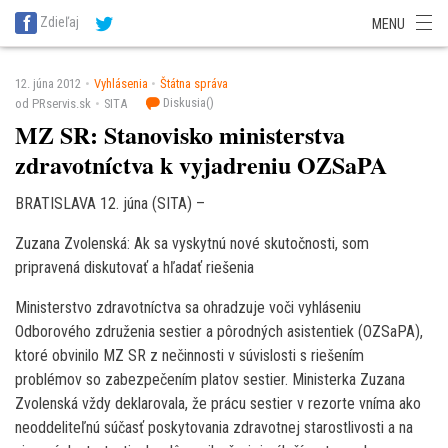
SITA Energetika
SITA Zdravotníctvo
SITA Financie
SITA Doprava
Zdieľaj
MENU
SITA Potravinárstvo
SITA Reality
SITA Školstvo
SITA Vidiek
12. júna 2012
Vyhlásenia
Štátna správa
Diskusia(
)
od PRservis.sk
SITA
MZ SR: Stanovisko ministerstva
zdravotníctva k vyjadreniu OZSaPA
BRATISLAVA 12. júna (SITA) –
Zuzana Zvolenská: Ak sa vyskytnú nové skutočnosti, som
pripravená diskutovať a hľadať riešenia
Ministerstvo zdravotníctva sa ohradzuje voči vyhláseniu
Odborového združenia sestier a pôrodných asistentiek (OZSaPA),
ktoré obvinilo MZ SR z nečinnosti v súvislosti s riešením
problémov so zabezpečením platov sestier. Ministerka Zuzana
Zvolenská vždy deklarovala, že prácu sestier v rezorte vníma ako
neoddeliteľnú súčasť poskytovania zdravotnej starostlivosti a na