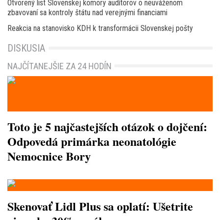
Otvorený list Slovenskej komory audítorov o neuváženom
zbavovaní sa kontroly štátu nad verejnými financiami
Reakcia na stanovisko KDH k transformácii Slovenskej pošty
DISKUSIA
NAJČÍTANEJŠIE ZA 24 HODÍN
Toto je 5 najčastejších otázok o dojčení:
Odpovedá primárka neonatológie
Nemocnice Bory
Skenovať Lidl Plus sa oplatí: Ušetrite