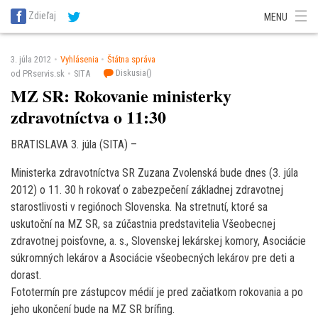
SITA Energetika
SITA Zdravotníctvo
SITA Financie
SITA Doprava
Zdieľaj
MENU
SITA Potravinárstvo
SITA Reality
SITA Školstvo
SITA Vidiek
3. júla 2012
Vyhlásenia
Štátna správa
Diskusia(
)
od PRservis.sk
SITA
MZ SR: Rokovanie ministerky
zdravotníctva o 11:30
BRATISLAVA 3. júla (SITA) –
Ministerka zdravotníctva SR Zuzana Zvolenská bude dnes (3. júla
2012) o 11. 30 h rokovať o zabezpečení základnej zdravotnej
starostlivosti v regiónoch Slovenska. Na stretnutí, ktoré sa
uskutoční na MZ SR, sa zúčastnia predstavitelia Všeobecnej
zdravotnej poisťovne, a. s., Slovenskej lekárskej komory, Asociácie
súkromných lekárov a Asociácie všeobecných lekárov pre deti a
dorast.
Fototermín pre zástupcov médií je pred začiatkom rokovania a po
jeho ukončení bude na MZ SR brífing.