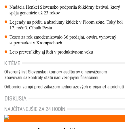
Nadácia Henkel Slovensko podporila folklórny festival, ktorý
spája generácie už 23 rokov
Legendy na pódiu a absolútny klúdek v Ploom zóne. Taký bol
17. ročník Cibuľa Festu
Tesco za rok zmodernizovalo 36 predajní, otvára vynovený
supermarket v Krompachoch
Leto preverí kĺby aj ľudí v produktívnom veku
K TÉME
Otvorený list Slovenskej komory audítorov o neuváženom
zbavovaní sa kontroly štátu nad verejnými financiami
Odborníci varujú pred zákazom jednorazových e-cigariet a príchutí
DISKUSIA
NAJČÍTANEJŠIE ZA 24 HODÍN