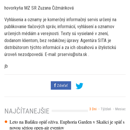
hovorkyňa MZ SR Zuzana Čižmáriková
Vyhlásenia a oznamy je komerčný informačný servis určený na
publikovanie tlačových správ, informácií, vyhlásení a oznamov
určených médiám a verejnosti. Texty sú vysielané v znení,
dodanom klientom, bez redakčnej úpravy. Agentúra SITA je
distribútorom týchto informácií a za ich obsahovú a štylistickú
úroveň nezodpovedá. E-mail: prservis@sita.sk .
jb
Zdieľať
3 Dni
Týždeň
Mesiac
NAJČÍTANEJŠIE
Leto na Baťáku opäť ožíva. Euphoria Garden v Skalici je späť s
novou sériou open-air eventov