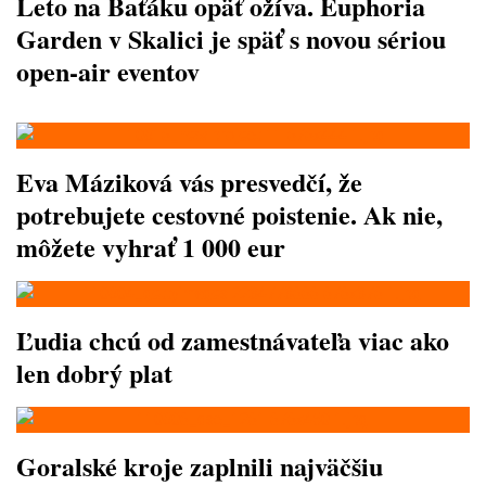
Leto na Baťáku opäť ožíva. Euphoria
Garden v Skalici je späť s novou sériou
open-air eventov
Eva Máziková vás presvedčí, že
potrebujete cestovné poistenie. Ak nie,
môžete vyhrať 1 000 eur
Ľudia chcú od zamestnávateľa viac ako
len dobrý plat
Goralské kroje zaplnili najväčšiu