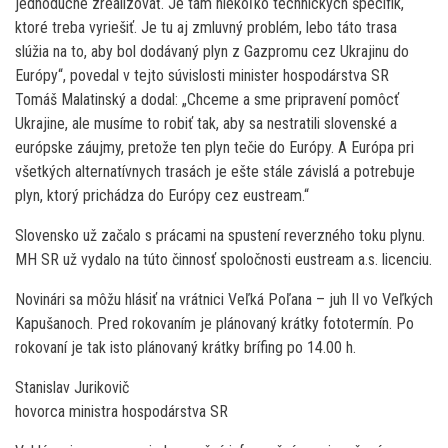
jednoduché zrealizovať. Je tam niekoľko technických špecifík,
ktoré treba vyriešiť. Je tu aj zmluvný problém, lebo táto trasa
slúžia na to, aby bol dodávaný plyn z Gazpromu cez Ukrajinu do
Európy“, povedal v tejto súvislosti minister hospodárstva SR
Tomáš Malatinský a dodal: „Chceme a sme pripravení pomôcť
Ukrajine, ale musíme to robiť tak, aby sa nestratili slovenské a
európske záujmy, pretože ten plyn tečie do Európy. A Európa pri
všetkých alternatívnych trasách je ešte stále závislá a potrebuje
plyn, ktorý prichádza do Európy cez eustream.“
Slovensko už začalo s prácami na spustení reverzného toku plynu.
MH SR už vydalo na túto činnosť spoločnosti eustream a.s. licenciu.
Novinári sa môžu hlásiť na vrátnici Veľká Poľana – juh II vo Veľkých
Kapušanoch. Pred rokovaním je plánovaný krátky fototermín. Po
rokovaní je tak isto plánovaný krátky brífing po 14.00 h.
Stanislav Jurikovič
hovorca ministra hospodárstva SR