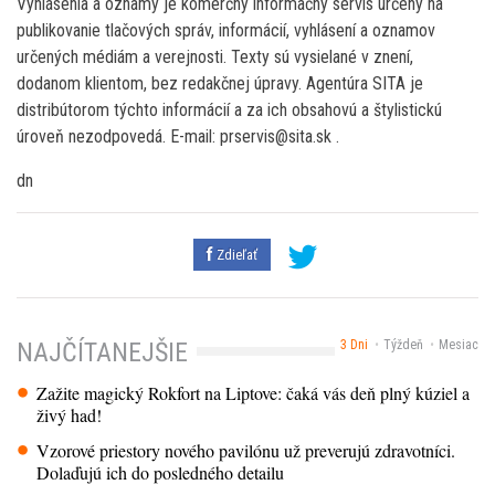
Vyhlásenia a oznamy je komerčný informačný servis určený na
publikovanie tlačových správ, informácií, vyhlásení a oznamov
určených médiám a verejnosti. Texty sú vysielané v znení,
dodanom klientom, bez redakčnej úpravy. Agentúra SITA je
distribútorom týchto informácií a za ich obsahovú a štylistickú
úroveň nezodpovedá. E-mail: prservis@sita.sk .
dn
Zdieľať
3 Dni
Týždeň
Mesiac
NAJČÍTANEJŠIE
Zažite magický Rokfort na Liptove: čaká vás deň plný kúziel a
živý had!
Vzorové priestory nového pavilónu už preverujú zdravotníci.
Dolaďujú ich do posledného detailu