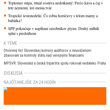
Teplomer stúpa, rituál zostáva nedotknutý: Prečo káva a čaj v
lete nemiznú, len menia tvár
Tropické šestonedelie. Čo robia horúčavy s telom mamy a
bábätka?
SPP pokračuje v napĺňaní zásobníkov plynu. Druhý míľnik
splní s predstihom
K TÉME
Otvorený list Slovenskej komory audítorov o neuváženom
zbavovaní sa kontroly štátu nad verejnými financiami
MPSVR: Slovenská a česká tripartita spolu rokovali neďaleko Prahy
DISKUSIA
NAJČÍTANEJŠIE ZA 24 HODÍN