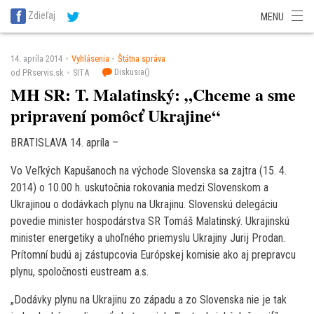
SITA Energetika
SITA Zdravotníctvo
SITA Financie
SITA Doprava
Zdieľaj
MENU
SITA Potravinárstvo
SITA Reality
SITA Školstvo
SITA Vidiek
14. apríla 2014
Vyhlásenia
Štátna správa
Diskusia(
)
od PRservis.sk
SITA
MH SR: T. Malatinský: „Chceme a sme
pripravení pomôcť Ukrajine“
BRATISLAVA 14. apríla –
Vo Veľkých Kapušanoch na východe Slovenska sa zajtra (15. 4.
2014) o 10.00 h. uskutočnia rokovania medzi Slovenskom a
Ukrajinou o dodávkach plynu na Ukrajinu. Slovenskú delegáciu
povedie minister hospodárstva SR Tomáš Malatinský. Ukrajinskú
minister energetiky a uhoľného priemyslu Ukrajiny Jurij Prodan.
Prítomní budú aj zástupcovia Európskej komisie ako aj prepravcu
plynu, spoločnosti eustream a.s.
„Dodávky plynu na Ukrajinu zo západu a zo Slovenska nie je tak