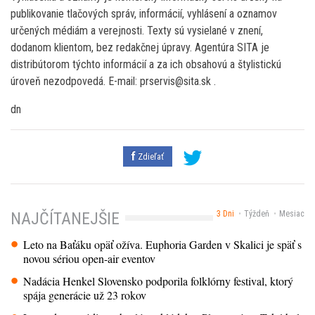
publikovanie tlačových správ, informácií, vyhlásení a oznamov
určených médiám a verejnosti. Texty sú vysielané v znení,
dodanom klientom, bez redakčnej úpravy. Agentúra SITA je
distribútorom týchto informácií a za ich obsahovú a štylistickú
úroveň nezodpovedá. E-mail: prservis@sita.sk .
dn
Zdieľať
3 Dni
Týždeň
Mesiac
NAJČÍTANEJŠIE
Leto na Baťáku opäť ožíva. Euphoria Garden v Skalici je späť s
novou sériou open-air eventov
Nadácia Henkel Slovensko podporila folklórny festival, ktorý
spája generácie už 23 rokov