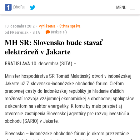
SITA Energetika
SITA Zdravotníctvo
SITA Financie
SITA Doprava
Zdieľaj
MENU
SITA Potravinárstvo
SITA Reality
SITA Školstvo
SITA Vidiek
10. decembra 2012
Vyhlásenia
Štátna správa
Diskusia(
)
od PRservis.sk
SITA
MH SR: Slovensko bude stavať
elektráreň v Jakarte
BRATISLAVA 10. decembra (SITA) –
Minister hospodárstva SR Tomáš Malatinský otvorí v indonézskej
Jakarte už 7. slovensko-indonézske obchodné fórum. Cieľom
pracovnej cesty do Indonézskej republiky je hľadanie ďalších
možností rozvoja vzájomnej ekonomickej a obchodnej spolupráce
s akcentom na sektor energetiky. K tomu by malo prispieť aj
otvorenie zastúpenia Slovenskej agentúry pre rozvoj investícií a
obchodu (SARIO) v Jakarte.
Slovensko – indonézske obchodné fórum je okrem prezentácie