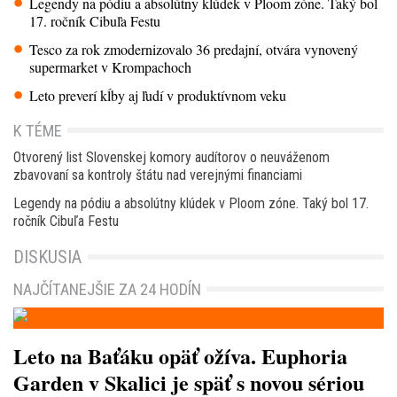
Legendy na pódiu a absolútny klúdek v Ploom zóne. Taký bol
17. ročník Cibuľa Festu
Tesco za rok zmodernizovalo 36 predajní, otvára vynovený
supermarket v Krompachoch
Leto preverí kĺby aj ľudí v produktívnom veku
K TÉME
Otvorený list Slovenskej komory audítorov o neuváženom
zbavovaní sa kontroly štátu nad verejnými financiami
Legendy na pódiu a absolútny klúdek v Ploom zóne. Taký bol 17.
ročník Cibuľa Festu
DISKUSIA
NAJČÍTANEJŠIE ZA 24 HODÍN
Leto na Baťáku opäť ožíva. Euphoria
Garden v Skalici je späť s novou sériou