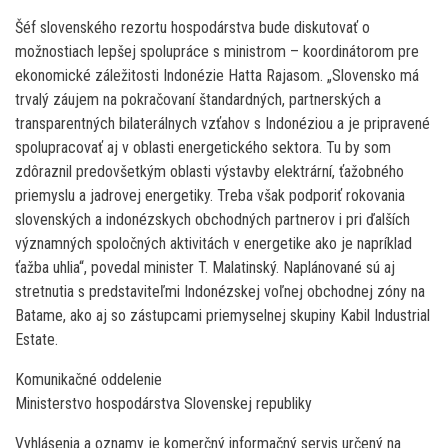
Šéf slovenského rezortu hospodárstva bude diskutovať o
možnostiach lepšej spolupráce s ministrom – koordinátorom pre
ekonomické záležitosti Indonézie Hatta Rajasom. „Slovensko má
trvalý záujem na pokračovaní štandardných, partnerských a
transparentných bilaterálnych vzťahov s Indonéziou a je pripravené
spolupracovať aj v oblasti energetického sektora. Tu by som
zdôraznil predovšetkým oblasti výstavby elektrární, ťažobného
priemyslu a jadrovej energetiky. Treba však podporiť rokovania
slovenských a indonézskych obchodných partnerov i pri ďalších
významných spoločných aktivitách v energetike ako je napríklad
ťažba uhlia“, povedal minister T. Malatinský. Naplánované sú aj
stretnutia s predstaviteľmi Indonézskej voľnej obchodnej zóny na
Batame, ako aj so zástupcami priemyselnej skupiny Kabil Industrial
Estate.
Komunikačné oddelenie
Ministerstvo hospodárstva Slovenskej republiky
Vyhlásenia a oznamy je komerčný informačný servis určený na