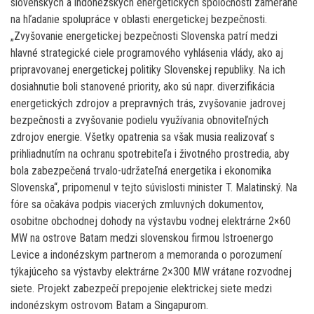
slovenských a indonézskych energetických spoločnosti zamerané
na hľadanie spolupráce v oblasti energetickej bezpečnosti.
„Zvyšovanie energetickej bezpečnosti Slovenska patrí medzi
hlavné strategické ciele programového vyhlásenia vlády, ako aj
pripravovanej energetickej politiky Slovenskej republiky. Na ich
dosiahnutie boli stanovené priority, ako sú napr. diverzifikácia
energetických zdrojov a prepravných trás, zvyšovanie jadrovej
bezpečnosti a zvyšovanie podielu využívania obnoviteľných
zdrojov energie. Všetky opatrenia sa však musia realizovať s
prihliadnutím na ochranu spotrebiteľa i životného prostredia, aby
bola zabezpečená trvalo-udržateľná energetika i ekonomika
Slovenska“, pripomenul v tejto súvislosti minister T. Malatinský. Na
fóre sa očakáva podpis viacerých zmluvných dokumentov,
osobitne obchodnej dohody na výstavbu vodnej elektrárne 2×60
MW na ostrove Batam medzi slovenskou firmou Istroenergo
Levice a indonézskym partnerom a memoranda o porozumení
týkajúceho sa výstavby elektrárne 2×300 MW vrátane rozvodnej
siete. Projekt zabezpečí prepojenie elektrickej siete medzi
indonézskym ostrovom Batam a Singapurom.