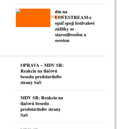
dm na
LOVESTREAM-e
opäť spojí festivalové
zážitky so
starostlivosťou a
osvetou
OPRAVA – MDV SR:
Reakcia na tlačovú
besedu predstaviteľov
strany SaS
MDV SR: Reakcia na
tlačovú besedu
predstaviteľov strany
SaS