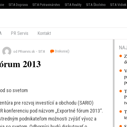
cie
SITA Doprava
SITA Potravinárstvo
SITA Reality
SITA Školstvo
SITA Vidiek
A
PR Servis
Kontakt
NAJ
Diskusia(
)
od PRservis.sk
SITA
Z
órum 2013
d
V
p
p
hod so svetom
T
P
t
entúra pre rozvoj investícií a obchodu (SARIO)
 SR konferenciu pod názvom „Exportné fórum 2013“.
T
t
a stredným podnikateľom možnosti zvýšiť vývoz a
S
ia so svetom. Odborníci budú diskutovať o