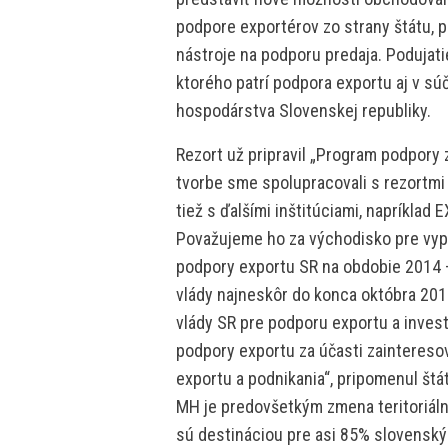
podpore exportérov zo strany štátu, p
nástroje na podporu predaja. Podujati
ktorého patrí podpora exportu aj v s
hospodárstva Slovenskej republiky.
Rezort už pripravil „Program podpory 
tvorbe sme spolupracovali s rezortmi 
tiež s ďalšími inštitúciami, napríkl
Považujeme ho za východisko pre vypr
podpory exportu SR na obdobie 2014 –
vlády najneskôr do konca októbra 201
vlády SR pre podporu exportu a invest
podpory exportu za účasti zainteresov
exportu a podnikania“, pripomenul št
MH je predovšetkým zmena teritoriál
sú destináciou pre asi 85% slovenskýc