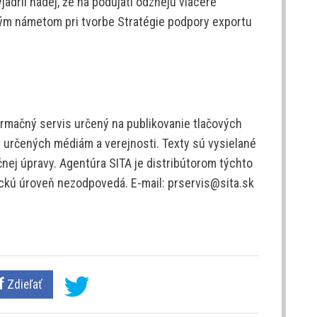
jadril nádej, že na podujatí odznejú viaceré
ým námetom pri tvorbe Stratégie podpory exportu
rmačný servis určený na publikovanie tlačových
v určených médiám a verejnosti. Texty sú vysielané
nej úpravy. Agentúra SITA je distribútorom týchto
tickú úroveň nezodpovedá. E-mail: prservis@sita.sk
Zdieľať