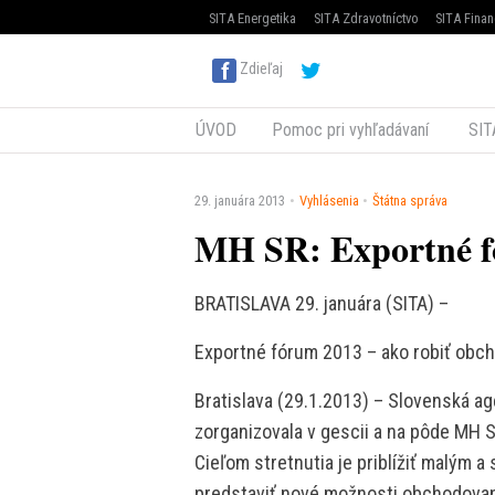
SITA Energetika
SITA Zdravotníctvo
SITA Finan
Zdieľaj
ÚVOD
Pomoc pri vyhľadávaní
SIT
29. januára 2013
Vyhlásenia
Štátna správa
MH SR: Exportné f
BRATISLAVA 29. januára (SITA) –
Exportné fórum 2013 – ako robiť obc
Bratislava (29.1.2013) – Slovenská ag
zorganizovala v gescii a na pôde MH
Cieľom stretnutia je priblížiť malým 
predstaviť nové možnosti obchodovan