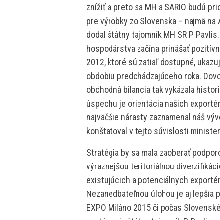
znížiť a preto sa MH a SARIO budú pri
pre výrobky zo Slovenska – najmä na Á
dodal štátny tajomník MH SR P. Pavlis.
hospodárstva začína prinášať pozitívn
2012, ktoré sú zatiaľ dostupné, ukazu
obdobiu predchádzajúceho roka. Dovoz
obchodná bilancia tak vykázala histor
úspechu je orientácia našich exporté
najväčšie nárasty zaznamenal náš výv
konštatoval v tejto súvislosti minist
Stratégia by sa mala zaoberať podpor
výraznejšou teritoriálnou diverzifikác
existujúcich a potenciálnych exporté
Nezanedbateľnou úlohou je aj lepšia 
EXPO Miláno 2015 či počas Slovenské