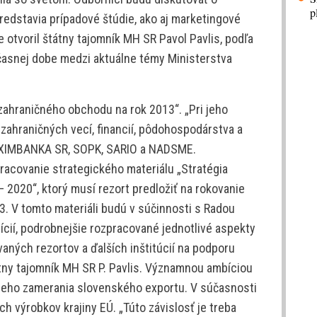
p
redstavia prípadové štúdie, ako aj marketingové
e otvoril štátny tajomník MH SR Pavol Pavlis, podľa
účasnej dobe medzi aktuálne témy Ministerstva
zahraničného obchodu na rok 2013“. „Pri jeho
zahraničných vecí, financií, pôdohospodárstva a
ad EXIMBANKA SR, SOPK, SARIO a NADSME.
acovanie strategického materiálu „Stratégia
 2020“, ktorý musí rezort predložiť na rokovanie
3. V tomto materiáli budú v súčinnosti s Radou
ícií, podrobnejšie rozpracované jednotlivé aspekty
aných rezortov a ďalších inštitúcií na podporu
átny tajomník MH SR P. Pavlis. Významnou ambíciou
neho zamerania slovenského exportu. V súčasnosti
h výrobkov krajiny EÚ. „Túto závislosť je treba