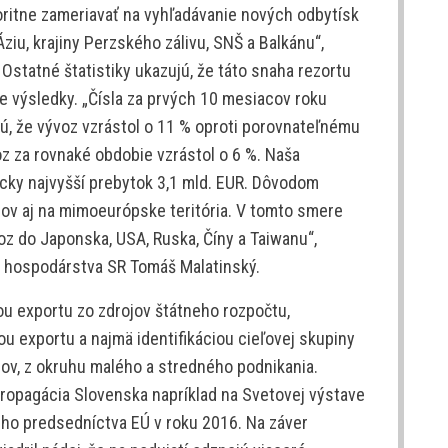
oritne zameriavať na vyhľadávanie nových odbytísk
ziu, krajiny Perzského zálivu, SNŠ a Balkánu“,
 Ostatné štatistiky ukazujú, že táto snaha rezortu
e výsledky. „Čísla za prvých 10 mesiacov roku
jú, že vývoz vzrástol o 11 % oproti porovnateľnému
 za rovnaké obdobie vzrástol o 6 %. Naša
icky najvyšší prebytok 3,1 mld. EUR. Dôvodom
rov aj na mimoeurópske teritória. V tomto smere
oz do Japonska, USA, Ruska, Číny a Taiwanu“,
er hospodárstva SR Tomáš Malatinský.
ou exportu zo zdrojov štátneho rozpočtu,
iou exportu a najmä identifikáciou cieľovej skupiny
rov, z okruhu malého a stredného podnikania.
propagácia Slovenska napríklad na Svetovej výstave
ho predsedníctva EÚ v roku 2016. Na záver