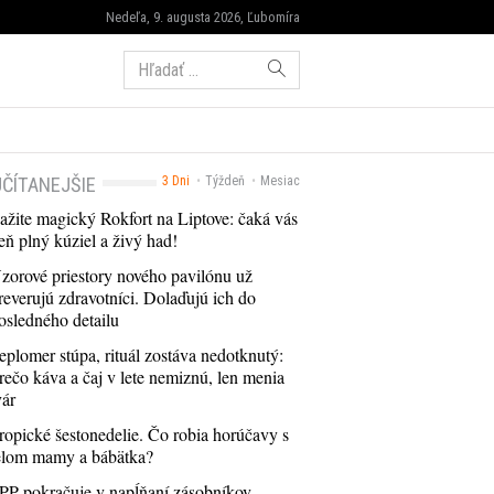
Nedeľa, 9. augusta 2026, Ľubomíra
Hľadať:
ČÍTANEJŠIE
3 Dni
Týždeň
Mesiac
ažite magický Rokfort na Liptove: čaká vás
eň plný kúziel a živý had!
zorové priestory nového pavilónu už
reverujú zdravotníci. Dolaďujú ich do
osledného detailu
eplomer stúpa, rituál zostáva nedotknutý:
rečo káva a čaj v lete nemiznú, len menia
vár
ropické šestonedelie. Čo robia horúčavy s
elom mamy a bábätka?
PP pokračuje v napĺňaní zásobníkov