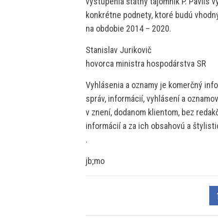
vystúpenia štátny tajomník P. Pavlis vy
konkrétne podnety, ktoré budú vhodn
na obdobie 2014 – 2020.
Stanislav Jurikovič
hovorca ministra hospodárstva SR
Vyhlásenia a oznamy je komerčný info
správ, informácií, vyhlásení a oznamo
v znení, dodanom klientom, bez redakč
informácií a za ich obsahovú a štylis
.
jb;mo