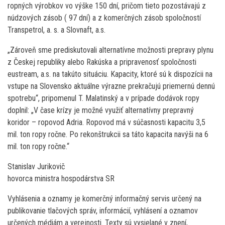
ropných výrobkov vo výške 150 dní, pričom tieto pozostávajú z
núdzových zásob ( 97 dní) a z komerčných zásob spoločností
Transpetrol, a. s. a Slovnaft, a.s.
„Zároveň sme prediskutovali alternatívne možnosti prepravy plynu
z Českej republiky alebo Rakúska a pripravenosť spoločnosti
eustream, a.s. na takúto situáciu. Kapacity, ktoré sú k dispozícii na
vstupe na Slovensko aktuálne výrazne prekračujú priemernú dennú
spotrebu“, pripomenul T. Malatinský a v prípade dodávok ropy
doplnil: „V čase krízy je možné využiť alternatívny prepravný
koridor – ropovod Adria. Ropovod má v súčasnosti kapacitu 3,5
mil. ton ropy ročne. Po rekonštrukcii sa táto kapacita navýši na 6
mil. ton ropy ročne.“
Stanislav Jurikovič
hovorca ministra hospodárstva SR
Vyhlásenia a oznamy je komerčný informačný servis určený na
publikovanie tlačových správ, informácií, vyhlásení a oznamov
určených médiám a verejnosti. Texty sú vysielané v znení,