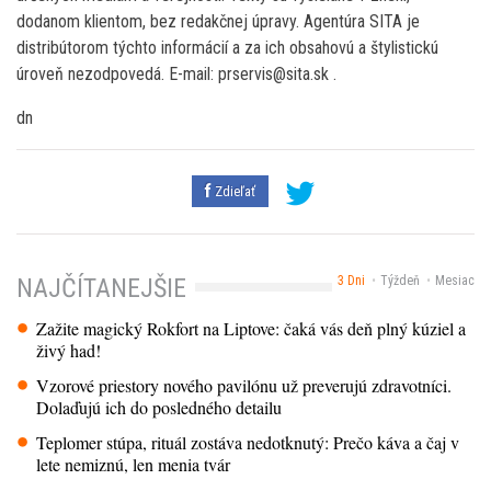
dodanom klientom, bez redakčnej úpravy. Agentúra SITA je
distribútorom týchto informácií a za ich obsahovú a štylistickú
úroveň nezodpovedá. E-mail: prservis@sita.sk .
dn
Zdieľať
3 Dni
Týždeň
Mesiac
NAJČÍTANEJŠIE
Zažite magický Rokfort na Liptove: čaká vás deň plný kúziel a
živý had!
Vzorové priestory nového pavilónu už preverujú zdravotníci.
Dolaďujú ich do posledného detailu
Teplomer stúpa, rituál zostáva nedotknutý: Prečo káva a čaj v
lete nemiznú, len menia tvár