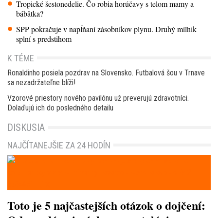
Tropické šestonedelie. Čo robia horúčavy s telom mamy a
bábätka?
SPP pokračuje v napĺňaní zásobníkov plynu. Druhý míľnik
splní s predstihom
K TÉME
Ronaldinho posiela pozdrav na Slovensko. Futbalová šou v Trnave
sa nezadržateľne blíži!
Vzorové priestory nového pavilónu už preverujú zdravotníci.
Dolaďujú ich do posledného detailu
DISKUSIA
NAJČÍTANEJŠIE ZA 24 HODÍN
Toto je 5 najčastejších otázok o dojčení: