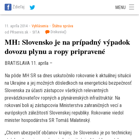
SITA Energetika
SITA Zdravotníctvo
SITA Financie
SITA Doprava
Zdieľaj
MENU
SITA Potravinárstvo
SITA Reality
SITA Školstvo
SITA Vidiek
11. apríla 2014
Vyhlásenia
Štátna správa
Diskusia(
)
od PRservis.sk
SITA
MH: Slovensko je na prípadný výpadok
dovozu plynu a ropy pripravené
BRATISLAVA 11. apríla –
Na pôde MH SR sa dnes uskutočnilo rokovanie k aktuálnej situácii
na Ukrajine a jej možných dôsledkoch na energetickú bezpečnosť
Slovenska za účasti zástupcov všetkých relevantných
prevádzkovateľov ropných a plynárenských infraštruktúr. Na
rokovaní boli aj zástupcovia Ministerstva zahraničných vecí a
európskych záležitostí Slovenskej republiky. Rokovanie viedol
minister hospodárstva SR Tomáš Malatinský.
„Chcem ubezpečiť občanov krajiny, že Slovensko je po technickej