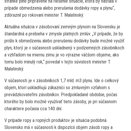
stránke plne pripravené na riešenie situácie, ktorá by nastala v
prípade obmedzenia alebo prerušenia dodávky ropy a plynu“,
zdôraznil po rokovaní minister T. Malatinský.
Aktuálna situácia v zásobovaní zemným plynom na Slovensku je
štandardná a prebieha v zmysle platných zmlúv. „V prípade, že by
prišlo k obmedzeniu alebo prerušeniu dodávky bude možné využiť
plyn, ktorý je v súčasnosti uskladnený v podzemných zásobníkoch
a vzhľadom na miernu zimu je vo výrazne väčšom objeme, ako
tomu bolo minulý rok,“ povedal v tejto súvislosti minister T.
Malatinský.
V súčasnosti je v zásobníkoch 1,7 mld. m3 plynu. Ide o celkový
objem, ktorí uskladňujú zákazníci so zmluvným vzťahom s
prevádzkovateľmi zásobníkov. Predpokladané obdobie, počas
ktorého by bolo možné využívať tieto zásoby, je pri súčasnom
charaktere počasia cca 140 dní.
V prípade ropy a ropných produktov je situácia podobná.
Slovensko má v súčasnosti k dispozícii objem zásob ropy a