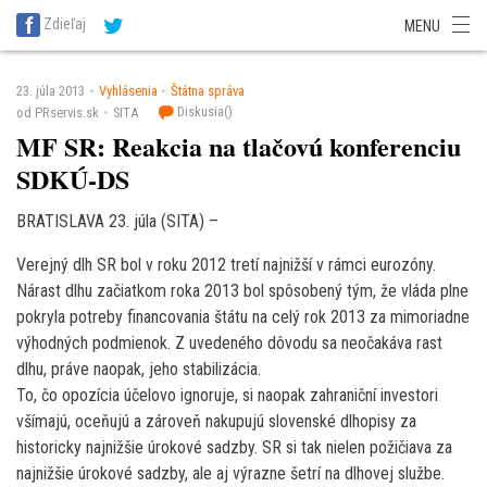
SITA Energetika
SITA Zdravotníctvo
SITA Financie
SITA Doprava
Zdieľaj
MENU
SITA Potravinárstvo
SITA Reality
SITA Školstvo
SITA Vidiek
23. júla 2013
Vyhlásenia
Štátna správa
Diskusia(
)
od PRservis.sk
SITA
MF SR: Reakcia na tlačovú konferenciu
SDKÚ-DS
BRATISLAVA 23. júla (SITA) –
Verejný dlh SR bol v roku 2012 tretí najnižší v rámci eurozóny.
Nárast dlhu začiatkom roka 2013 bol spôsobený tým, že vláda plne
pokryla potreby financovania štátu na celý rok 2013 za mimoriadne
výhodných podmienok. Z uvedeného dôvodu sa neočakáva rast
dlhu, práve naopak, jeho stabilizácia.
To, čo opozícia účelovo ignoruje, si naopak zahraniční investori
všímajú, oceňujú a zároveň nakupujú slovenské dlhopisy za
historicky najnižšie úrokové sadzby. SR si tak nielen požičiava za
najnižšie úrokové sadzby, ale aj výrazne šetrí na dlhovej službe.