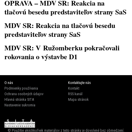
OPRAVA – MDV SR: Reakcia na
tlačovú besedu predstaviteľov strany SaS
MDV SR: Reakcia na tlačovú besedu
predstaviteľov strany SaS
MDV SR: V Ružomberku pokračovali
rokovania o výstavbe D1
O nás
Kontaktujte nás
Podmienky používania
Kontakt
Ochrana osobných údajov
RSS kanál
Hlavná stránka SITA
Mapa stránok
Nastavenie sukromia
© Použitie akýchkoľvek materiálov z tejto stránky je dovolené bez obmedzení.