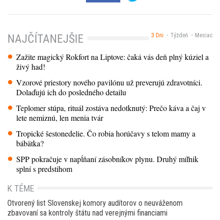
3 Dni
Týždeň
Mesiac
NAJČÍTANEJŠIE
Zažite magický Rokfort na Liptove: čaká vás deň plný kúziel a
živý had!
Vzorové priestory nového pavilónu už preverujú zdravotníci.
Dolaďujú ich do posledného detailu
Teplomer stúpa, rituál zostáva nedotknutý: Prečo káva a čaj v
lete nemiznú, len menia tvár
Tropické šestonedelie. Čo robia horúčavy s telom mamy a
bábätka?
SPP pokračuje v napĺňaní zásobníkov plynu. Druhý míľnik
splní s predstihom
K TÉME
Otvorený list Slovenskej komory audítorov o neuváženom
zbavovaní sa kontroly štátu nad verejnými financiami