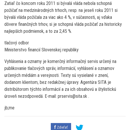
Zatiaľ čo koncom roku 2011 si bývalá vláda nebola schopná
požičať na medzinárodných trhoch, resp. na jeseň roku 2011 si
bývalá vláda požičala za viac ako 4 %, v súčasnosti, aj vďaka
dôvere finančných trhov, si je schopná vláda požičať za historicky
najlepších podmienok, a to za 2,45 %.
tlačový odbor
Ministerstvo financií Slovenskej republiky
Vyhlásenia a oznamy je komerčný informačný servis určený na
publikovanie tlačových správ, informácií, vyhlásení a oznamov
určených médiám a verejnosti. Texty sú vysielané v znení,
dodanom klientom, bez redakčnej úpravy. Agentúra SITA je
distribútorom týchto informácií a za ich obsahovú a štylistickú
úroveň nezodpovedá. E-mail: prservis@sita.sk .
jb;me
Zdieľať