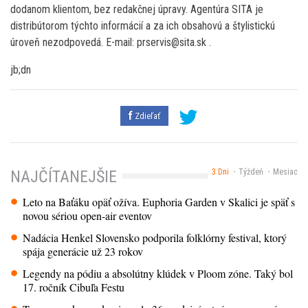
dodanom klientom, bez redakčnej úpravy. Agentúra SITA je
distribútorom týchto informácií a za ich obsahovú a štylistickú
úroveň nezodpovedá. E-mail: prservis@sita.sk .
jb;dn
Zdieľať
3 Dni
Týždeň
Mesiac
NAJČÍTANEJŠIE
Leto na Baťáku opäť ožíva. Euphoria Garden v Skalici je späť s
novou sériou open-air eventov
Nadácia Henkel Slovensko podporila folklórny festival, ktorý
spája generácie už 23 rokov
Legendy na pódiu a absolútny klúdek v Ploom zóne. Taký bol
17. ročník Cibuľa Festu