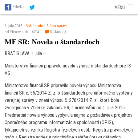
SITA Energetika
SITA Zdravotníctvo
SITA Financie
SITA Doprava
Zdieľaj
MENU
SITA Potravinárstvo
SITA Reality
SITA Školstvo
SITA Vidiek
1. júla 2015
Vyhlásenia
Štátna správa
Diskusia(
)
od PRservis.sk
SITA
MF SR: Novela o štandardoch
BRATISLAVA 1. júla –
Ministerstvo financií pripravilo novelu výnosu o štandardoch pre IS
VS
Ministerstvo financií SR pripravilo novelu výnosu Ministerstva
financií SR č. 55/2014 Z. z. o štandardoch pre informačné systémy
verejnej správy v znení výnosu č. 276/2014 Z. z., ktorá bola
zverejnená v Zbierke zákonov SR, s účinnosťou od 1. júla 2015.
Predmetná novela výnosu vyplynula najmä z požiadaviek projektov
Operačného programu Informatizácia spoločnosti (OPIS),
týkajúcich sa vzniku Registra fyzických osôb, Registra právnických
osôb a Registra adries a principiálne zahŕňa úpravu dátových