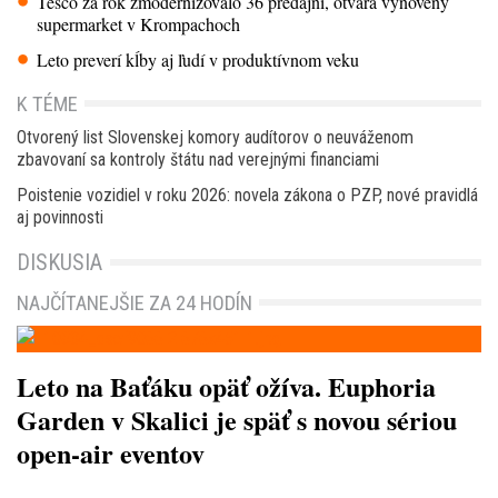
Tesco za rok zmodernizovalo 36 predajní, otvára vynovený
supermarket v Krompachoch
Leto preverí kĺby aj ľudí v produktívnom veku
K TÉME
Otvorený list Slovenskej komory audítorov o neuváženom
zbavovaní sa kontroly štátu nad verejnými financiami
Poistenie vozidiel v roku 2026: novela zákona o PZP, nové pravidlá
aj povinnosti
DISKUSIA
NAJČÍTANEJŠIE ZA 24 HODÍN
Leto na Baťáku opäť ožíva. Euphoria
Garden v Skalici je späť s novou sériou
open-air eventov