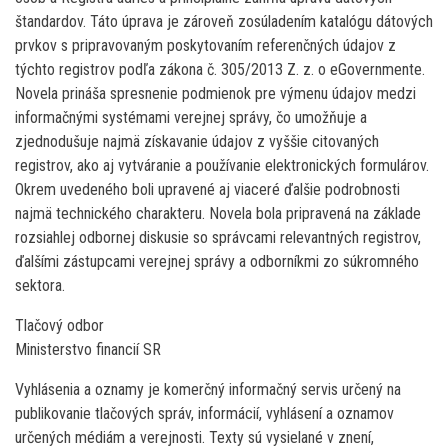
štandardov. Táto úprava je zároveň zosúladením katalógu dátových
prvkov s pripravovaným poskytovaním referenčných údajov z
týchto registrov podľa zákona č. 305/2013 Z. z. o e­Governmente.
Novela prináša spresnenie podmienok pre výmenu údajov medzi
informačnými systémami verejnej správy, čo umožňuje a
zjednodušuje najmä získavanie údajov z vyššie citovaných
registrov, ako aj vytváranie a používanie elektronických formulárov.
Okrem uvedeného boli upravené aj viaceré ďalšie podrobnosti
najmä technického charakteru. Novela bola pripravená na základe
rozsiahlej odbornej diskusie so správcami relevantných registrov,
ďalšími zástupcami verejnej správy a odborníkmi zo súkromného
sektora.
Tlačový odbor
Ministerstvo financií SR
Vyhlásenia a oznamy je komerčný informačný servis určený na
publikovanie tlačových správ, informácií, vyhlásení a oznamov
určených médiám a verejnosti. Texty sú vysielané v znení,