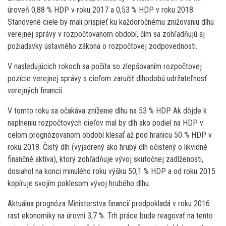
úroveň 0,88 % HDP v roku 2017 a 0,53 % HDP v roku 2018.
Stanovené ciele by mali prispieť ku každoročnému znižovaniu dlhu
verejnej správy v rozpočtovanom období, čím sa zohľadňujú aj
požiadavky ústavného zákona o rozpočtovej zodpovednosti.
V nasledujúcich rokoch sa počíta so zlepšovaním rozpočtovej
pozície verejnej správy s cieľom zaručiť dlhodobú udržateľnosť
verejných financií.
V tomto roku sa očakáva zníženie dlhu na 53 % HDP. Ak dôjde k
naplneniu rozpočtových cieľov mal by dlh ako podiel na HDP v
celom prognózovanom období klesať až pod hranicu 50 % HDP v
roku 2018. Čistý dlh (vyjadrený ako hrubý dlh očistený o likvidné
finančné aktíva), ktorý zohľadňuje vývoj skutočnej zadlženosti,
dosiahol na konci minulého roku výšku 50,1 % HDP a od roku 2015
kopíruje svojím poklesom vývoj hrubého dlhu.
Aktuálna prognóza Ministerstva financií predpokladá v roku 2016
rast ekonomiky na úrovni 3,7 %. Trh práce bude reagovať na tento