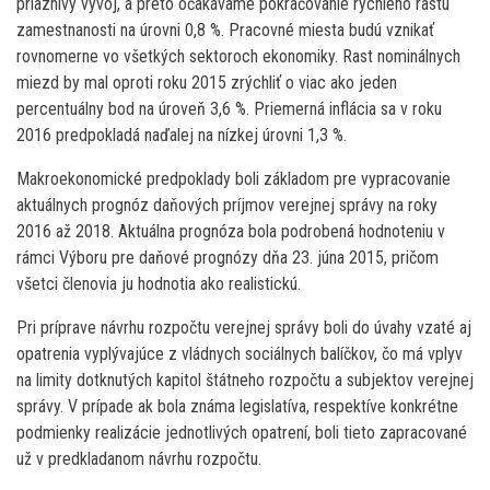
priaznivý vývoj, a preto očakávame pokračovanie rýchleho rastu
zamestnanosti na úrovni 0,8 %. Pracovné miesta budú vznikať
rovnomerne vo všetkých sektoroch ekonomiky. Rast nominálnych
miezd by mal oproti roku 2015 zrýchliť o viac ako jeden
percentuálny bod na úroveň 3,6 %. Priemerná inflácia sa v roku
2016 predpokladá naďalej na nízkej úrovni 1,3 %.
Makroekonomické predpoklady boli základom pre vypracovanie
aktuálnych prognóz daňových príjmov verejnej správy na roky
2016 až 2018. Aktuálna prognóza bola podrobená hodnoteniu v
rámci Výboru pre daňové prognózy dňa 23. júna 2015, pričom
všetci členovia ju hodnotia ako realistickú.
Pri príprave návrhu rozpočtu verejnej správy boli do úvahy vzaté aj
opatrenia vyplývajúce z vládnych sociálnych balíčkov, čo má vplyv
na limity dotknutých kapitol štátneho rozpočtu a subjektov verejnej
správy. V prípade ak bola známa legislatíva, respektíve konkrétne
podmienky realizácie jednotlivých opatrení, boli tieto zapracované
už v predkladanom návrhu rozpočtu.