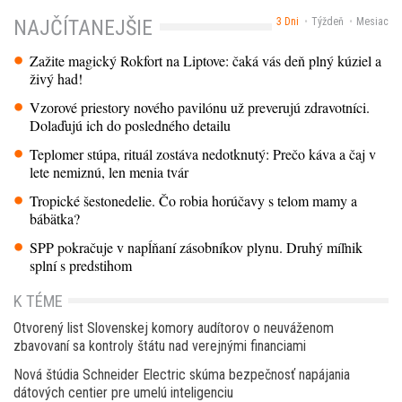
3 Dni
Týždeň
Mesiac
NAJČÍTANEJŠIE
Zažite magický Rokfort na Liptove: čaká vás deň plný kúziel a
živý had!
Vzorové priestory nového pavilónu už preverujú zdravotníci.
Dolaďujú ich do posledného detailu
Teplomer stúpa, rituál zostáva nedotknutý: Prečo káva a čaj v
lete nemiznú, len menia tvár
Tropické šestonedelie. Čo robia horúčavy s telom mamy a
bábätka?
SPP pokračuje v napĺňaní zásobníkov plynu. Druhý míľnik
splní s predstihom
K TÉME
Otvorený list Slovenskej komory audítorov o neuváženom
zbavovaní sa kontroly štátu nad verejnými financiami
Nová štúdia Schneider Electric skúma bezpečnosť napájania
dátových centier pre umelú inteligenciu