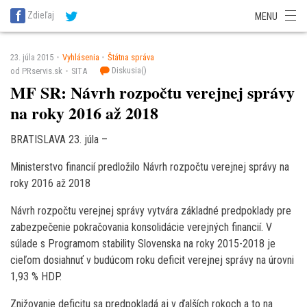
SITA Energetika
SITA Zdravotníctvo
SITA Financie
SITA Doprava
Zdieľaj
MENU
SITA Potravinárstvo
SITA Reality
SITA Školstvo
SITA Vidiek
23. júla 2015
Vyhlásenia
Štátna správa
Diskusia(
)
od PRservis.sk
SITA
MF SR: Návrh rozpočtu verejnej správy
na roky 2016 až 2018
BRATISLAVA 23. júla –
Ministerstvo financií predložilo Návrh rozpočtu verejnej správy na
roky 2016 až 2018
Návrh rozpočtu verejnej správy vytvára základné predpoklady pre
zabezpečenie pokračovania konsolidácie verejných financií. V
súlade s Programom stability Slovenska na roky 2015-2018 je
cieľom dosiahnuť v budúcom roku deficit verejnej správy na úrovni
1,93 % HDP.
Znižovanie deficitu sa predpokladá aj v ďalších rokoch a to na