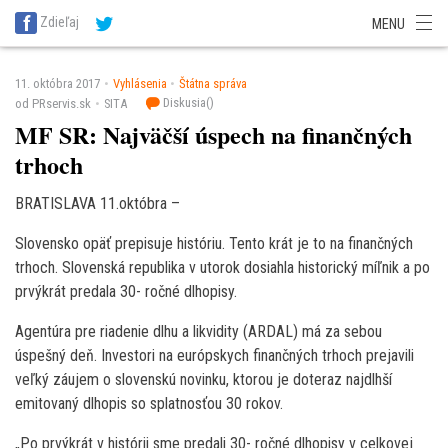
SITA Energetika
SITA Zdravotníctvo
SITA Financie
SITA Doprava
Zdieľaj
MENU
SITA Potravinárstvo
SITA Reality
SITA Školstvo
SITA Vidiek
11. októbra 2017
Vyhlásenia
Štátna správa
Diskusia(
)
od PRservis.sk
SITA
MF SR: Najväčší úspech na finančných
trhoch
BRATISLAVA 11.októbra –
Slovensko opäť prepisuje históriu. Tento krát je to na finančných
trhoch. Slovenská republika v utorok dosiahla historický míľnik a po
prvýkrát predala 30- ročné dlhopisy.
Agentúra pre riadenie dlhu a likvidity (ARDAL) má za sebou
úspešný deň. Investori na európskych finančných trhoch prejavili
veľký záujem o slovenskú novinku, ktorou je doteraz najdlhší
emitovaný dlhopis so splatnosťou 30 rokov.
„Po prvýkrát v histórii sme predali 30- ročné dlhopisy v celkovej