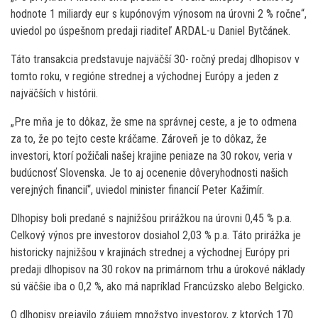
hodnote 1 miliardy eur s kupónovým výnosom na úrovni 2 % ročne“,
uviedol po úspešnom predaji riaditeľ ARDAL-u Daniel Bytčánek.
Táto transakcia predstavuje najväčší 30- ročný predaj dlhopisov v
tomto roku, v regióne strednej a východnej Európy a jeden z
najväčších v histórii.
„Pre mňa je to dôkaz, že sme na správnej ceste, a je to odmena
za to, že po tejto ceste kráčame. Zároveň je to dôkaz, že
investori, ktorí požičali našej krajine peniaze na 30 rokov, veria v
budúcnosť Slovenska. Je to aj ocenenie dôveryhodnosti našich
verejných financií“, uviedol minister financií Peter Kažimír.
Dlhopisy boli predané s najnižšou prirážkou na úrovni 0,45 % p.a.
Celkový výnos pre investorov dosiahol 2,03 % p.a. Táto prirážka je
historicky najnižšou v krajinách strednej a východnej Európy pri
predaji dlhopisov na 30 rokov na primárnom trhu a úrokové náklady
sú väčšie iba o 0,2 %, ako má napríklad Francúzsko alebo Belgicko.
O dlhopisy prejavilo záujem množstvo investorov, z ktorých 170