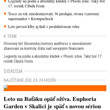
Legendy na pódiu a absolútny klúdek v Ploom zóne. Taký bol
17. ročník Cibuľa Festu
Tesco za rok zmodernizovalo 36 predajní, otvára vynovený
supermarket v Krompachoch
Leto preverí kĺby aj ľudí v produktívnom veku
K TÉME
Otvorený list Slovenskej komory audítorov o neuváženom
zbavovaní sa kontroly štátu nad verejnými financiami
Legendy na pódiu a absolútny klúdek v Ploom zóne. Taký bol 17.
ročník Cibuľa Festu
DISKUSIA
NAJČÍTANEJŠIE ZA 24 HODÍN
Leto na Baťáku opäť ožíva. Euphoria
Garden v Skalici je späť s novou sériou