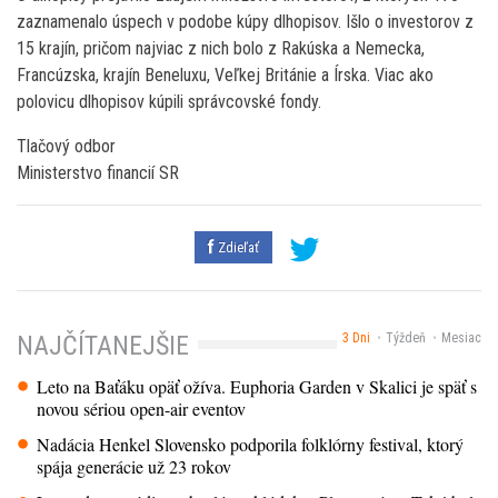
zaznamenalo úspech v podobe kúpy dlhopisov. Išlo o investorov z
15 krajín, pričom najviac z nich bolo z Rakúska a Nemecka,
Francúzska, krajín Beneluxu, Veľkej Británie a Írska. Viac ako
polovicu dlhopisov kúpili správcovské fondy.
Tlačový odbor
Ministerstvo financií SR
Zdieľať
3 Dni
Týždeň
Mesiac
NAJČÍTANEJŠIE
Leto na Baťáku opäť ožíva. Euphoria Garden v Skalici je späť s
novou sériou open-air eventov
Nadácia Henkel Slovensko podporila folklórny festival, ktorý
spája generácie už 23 rokov