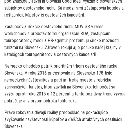
pod značkou „Travel in Slovakia Good Idea“ využilo 6 slovenských
subjektov cestovného ruchu. Sú medzi nimi zástupcovia hotelov a
reštaurácií, kúpeľov či cestovných kancelárií.
Zástupcovia Sekcie cestovného ruchu MDV SR v rámci
workshopov s predstaviteľmi organizácie RDA, zástupcami
touroperátorov, médií a PR-agentúr prezentujú široké možnosti
turizmu na Slovensku. Zároveň rokujú aj o ponuke našej krajiny v
katalógoch touroperátorov a cestovných kancelárií.
Nemecko dlhodobo patrí k prioritným trhom cestovného ruchu
Slovenska. V roku 2016 pricestovalo na Slovensko 178-tisíc
nemeckých návštevníkov a patrí im tretie miesto v rebríčku
zahraničných turistov, ktorí zavítali na Slovensko. Ich počet sa
zvýšil oproti roku 2015 o 12 percent a tento pozitívny trend vývoja
pokračuje aj v prvom polroku tohto roka.
Práve rokovania dávajú reálny predpoklad na pokračujúce
zvyšovanie návštevnosti kúpeľov a ďalších atraktívnych destinácií
Slovenska.