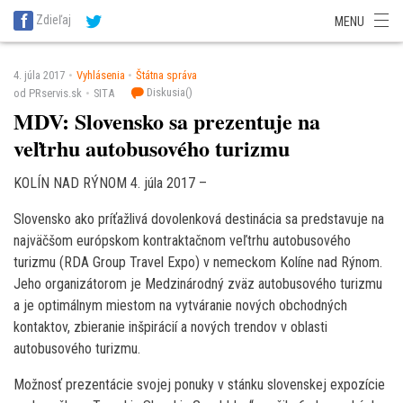
SITA Energetika
SITA Zdravotníctvo
SITA Financie
SITA Doprava
Zdieľaj
MENU
SITA Potravinárstvo
SITA Reality
SITA Školstvo
SITA Vidiek
4. júla 2017
Vyhlásenia
Štátna správa
Diskusia(
)
od PRservis.sk
SITA
MDV: Slovensko sa prezentuje na
veľtrhu autobusového turizmu
KOLÍN NAD RÝNOM 4. júla 2017 –
Slovensko ako príťažlivá dovolenková destinácia sa predstavuje na
najväčšom európskom kontraktačnom veľtrhu autobusového
turizmu (RDA Group Travel Expo) v nemeckom Kolíne nad Rýnom.
Jeho organizátorom je Medzinárodný zväz autobusového turizmu
a je optimálnym miestom na vytváranie nových obchodných
kontaktov, zbieranie inšpirácií a nových trendov v oblasti
autobusového turizmu.
Možnosť prezentácie svojej ponuky v stánku slovenskej expozície