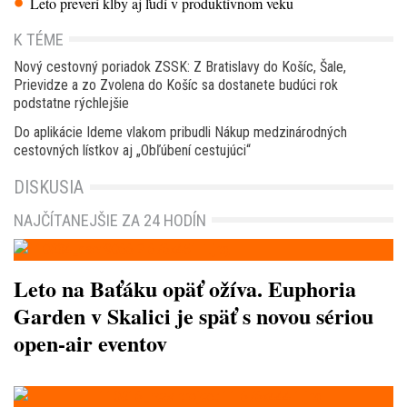
Leto preverí kĺby aj ľudí v produktívnom veku
K TÉME
Nový cestovný poriadok ZSSK: Z Bratislavy do Košíc, Šale,
Prievidze a zo Zvolena do Košíc sa dostanete budúci rok
podstatne rýchlejšie
Do aplikácie Ideme vlakom pribudli Nákup medzinárodných
cestovných lístkov aj „Obľúbení cestujúci“
DISKUSIA
NAJČÍTANEJŠIE ZA 24 HODÍN
Leto na Baťáku opäť ožíva. Euphoria
Garden v Skalici je späť s novou sériou
open-air eventov