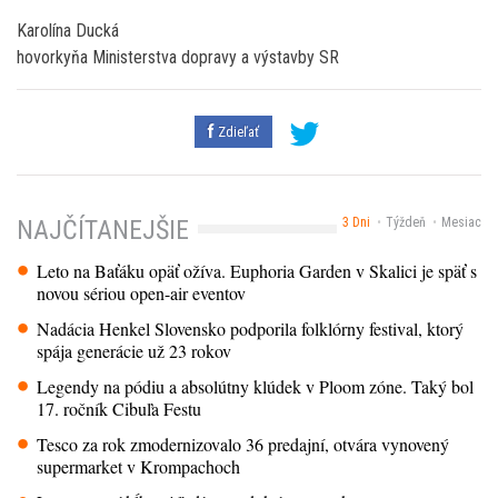
Karolína Ducká
hovorkyňa Ministerstva dopravy a výstavby SR
Zdieľať
3 Dni
Týždeň
Mesiac
NAJČÍTANEJŠIE
Leto na Baťáku opäť ožíva. Euphoria Garden v Skalici je späť s
novou sériou open-air eventov
Nadácia Henkel Slovensko podporila folklórny festival, ktorý
spája generácie už 23 rokov
Legendy na pódiu a absolútny klúdek v Ploom zóne. Taký bol
17. ročník Cibuľa Festu
Tesco za rok zmodernizovalo 36 predajní, otvára vynovený
supermarket v Krompachoch