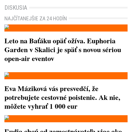
DISKUSIA
NAJČÍTANEJŠIE ZA 24 HODÍN
Leto na Baťáku opäť ožíva. Euphoria
Garden v Skalici je späť s novou sériou
open-air eventov
Eva Máziková vás presvedčí, že
potrebujete cestovné poistenie. Ak nie,
môžete vyhrať 1 000 eur
Ľudia chcú od zamestnávateľa viac ako