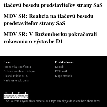
tlačovú besedu predstaviteľov strany SaS
MDV SR: Reakcia na tlačovú besedu
predstaviteľov strany SaS
MDV SR: V Ružomberku pokračovali
rokovania o výstavbe D1
O nás
Kontaktujte nás
Podmienky používania
Kontakt
Ochrana osobných údajov
RSS kanál
Hlavná stránka SITA
Mapa stránok
Nastavenie sukromia
© Použitie akýchkoľvek materiálov z tejto stránky je dovolené bez obmedzení.