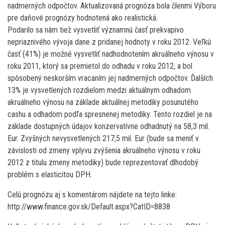
nadmerných odpočtov. Aktualizovaná prognóza bola členmi Výboru
pre daňové prognózy hodnotená ako realistická.
Podarilo sa nám tiež vysvetliť významnú časť prekvapivo
nepriaznivého vývoja dane z pridanej hodnoty v roku 2012. Veľkú
časť (41%) je možné vysvetliť nadhodnotením akruálneho výnosu v
roku 2011, ktorý sa premietol do odhadu v roku 2012, a bol
spôsobený neskorším vracaním jej nadmerných odpočtov. Ďalších
13% je vysvetlených rozdielom medzi aktuálnym odhadom
akruálneho výnosu na základe aktuálnej metodiky posunutého
cashu a odhadom podľa spresnenej metodiky. Tento rozdiel je na
základe dostupných údajov konzervatívne odhadnutý na 58,3 mil.
Eur. Zvyšných nevysvetlených 217,5 mil. Eur (bude sa meniť v
závislosti od zmeny vplyvu zvýšenia akruálneho výnosu v roku
2012 z titulu zmeny metodiky) bude reprezentovať dlhodobý
problém s elasticitou DPH.
Celú prognózu aj s komentárom nájdete na tejto linke:
http://www.finance.gov.sk/Default.aspx?CatID=8838