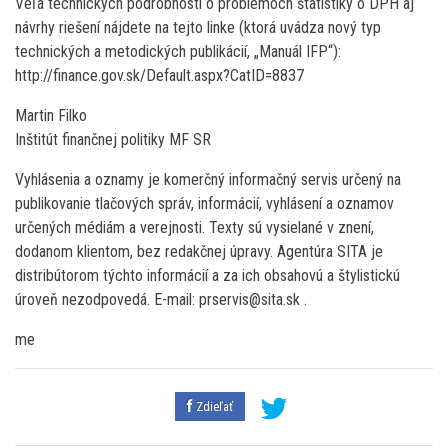
Veľa technických podrobností o problémoch štatistiky o DPH aj
návrhy riešení nájdete na tejto linke (ktorá uvádza nový typ
technických a metodických publikácií, „Manuál IFP“):
http://finance.gov.sk/Default.aspx?CatID=8837
Martin Filko
Inštitút finančnej politiky MF SR
Vyhlásenia a oznamy je komerčný informačný servis určený na
publikovanie tlačových správ, informácií, vyhlásení a oznamov
určených médiám a verejnosti. Texty sú vysielané v znení,
dodanom klientom, bez redakčnej úpravy. Agentúra SITA je
distribútorom týchto informácií a za ich obsahovú a štylistickú
úroveň nezodpovedá. E-mail: prservis@sita.sk .
me
Zdieľať