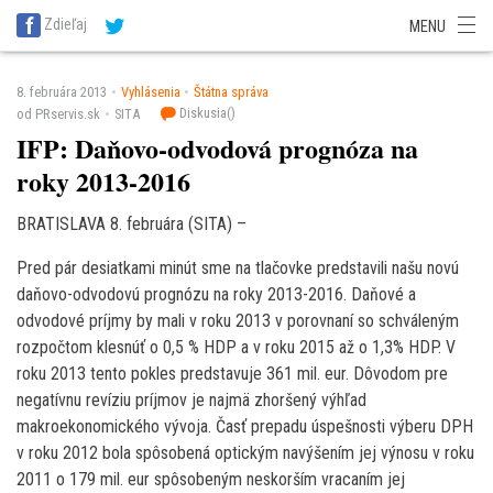
SITA Energetika
SITA Zdravotníctvo
SITA Financie
SITA Doprava
Zdieľaj
MENU
SITA Potravinárstvo
SITA Reality
SITA Školstvo
SITA Vidiek
8. februára 2013
Vyhlásenia
Štátna správa
Diskusia(
)
od PRservis.sk
SITA
IFP: Daňovo-odvodová prognóza na
roky 2013-2016
BRATISLAVA 8. februára (SITA) –
Pred pár desiatkami minút sme na tlačovke predstavili našu novú
daňovo-odvodovú prognózu na roky 2013-2016. Daňové a
odvodové príjmy by mali v roku 2013 v porovnaní so schváleným
rozpočtom klesnúť o 0,5 % HDP a v roku 2015 až o 1,3% HDP. V
roku 2013 tento pokles predstavuje 361 mil. eur. Dôvodom pre
negatívnu revíziu príjmov je najmä zhoršený výhľad
makroekonomického vývoja. Časť prepadu úspešnosti výberu DPH
v roku 2012 bola spôsobená optickým navýšením jej výnosu v roku
2011 o 179 mil. eur spôsobeným neskorším vracaním jej