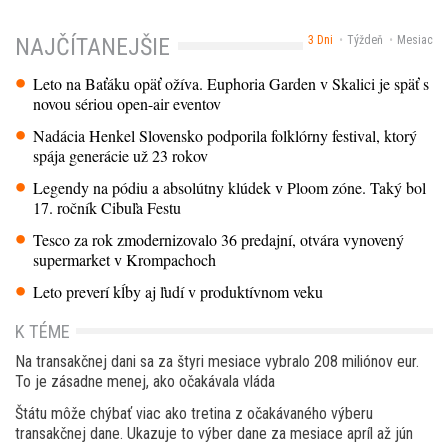
3 Dni
Týždeň
Mesiac
NAJČÍTANEJŠIE
Leto na Baťáku opäť ožíva. Euphoria Garden v Skalici je späť s
novou sériou open-air eventov
Nadácia Henkel Slovensko podporila folklórny festival, ktorý
spája generácie už 23 rokov
Legendy na pódiu a absolútny klúdek v Ploom zóne. Taký bol
17. ročník Cibuľa Festu
Tesco za rok zmodernizovalo 36 predajní, otvára vynovený
supermarket v Krompachoch
Leto preverí kĺby aj ľudí v produktívnom veku
K TÉME
Na transakčnej dani sa za štyri mesiace vybralo 208 miliónov eur.
To je zásadne menej, ako očakávala vláda
Štátu môže chýbať viac ako tretina z očakávaného výberu
transakčnej dane. Ukazuje to výber dane za mesiace apríl až jún