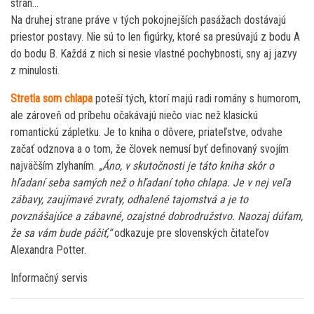
strán…
Na druhej strane práve v tých pokojnejších pasážach dostávajú
priestor postavy. Nie sú to len figúrky, ktoré sa presúvajú z bodu A
do bodu B. Každá z nich si nesie vlastné pochybnosti, sny aj jazvy
z minulosti.
Stretla som chlapa
poteší tých, ktorí majú radi romány s humorom,
ale zároveň od príbehu očakávajú niečo viac než klasickú
romantickú zápletku. Je to kniha o dôvere, priateľstve, odvahe
začať odznova a o tom, že človek nemusí byť definovaný svojím
najväčším zlyhaním.
„Áno, v skutočnosti je táto kniha skôr o
hľadaní seba samých než o hľadaní toho chlapa. Je v nej veľa
zábavy, zaujímavé zvraty, odhalené tajomstvá a je to
povznášajúce a zábavné, ozajstné dobrodružstvo. Naozaj dúfam,
že sa vám bude páčiť,“
odkazuje pre slovenských čitateľov
Alexandra Potter.
Informačný servis