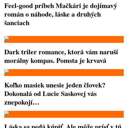
Feel-good príbeh Mačkári je dojímavý
román o náhode, láske a druhých
šanciach
Dark triler romance, ktorá vám naruší
morálny kompas. Pomsta je krvavá
Koľko masiek unesie jeden človek?
Dokonalá od Lucie Saskovej vás
znepokojí…
Láska sa nedá kúpiť. Ale môže prísť v tú