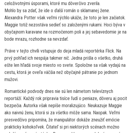
celoživotnými úsporami, ktoré mu dôverčivo zverila.
Mohlo by sa zdať, že ide o ďalší román o sklamanej žene.
Alexandra Potter však veľmi rýchlo ukáže, že toto je len začiatok.
Maggie totiž nezostáva sedieť so založenými rukami. Hoci býva v
obyčajnom karavane na rozmočenom poli a jej sebavedomie je na
bode mrazu, rozhodne sa nevzdať.
Práve v tejto chvíli vstupuje do deja mladá reportérka Flick. Na
prvý pohľad ich nespája takmer nič. Jedna prišla o všetko, druhá
ešte len hľadá svoje miesto vo svete. Spoločne sa však vydajú na
cestu, ktorá je oveľa väčšia než obyčajné pátranie po jednom
mužovi.
Romantické podvody dnes nie sú len námetom televíznych
reportáží. Každý rok pripravia tisíce ľudí o peniaze, dôveru aj pocit
bezpečia. Autorka však nepíše moralizujúco. Neukazuje Maggie
ako naivnú ženu, ktorá si za všetko môže sama. Naopak. Veľmi
presvedčivo pripomína, že manipulátor dokáže zneužiť emócie
prakticky kohokoľvek. Čitateľ si pri niektorých scénach možno