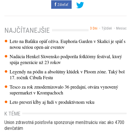
Zdieľať
3 Dni
Týždeň
Mesiac
NAJČÍTANEJŠIE
Leto na Baťáku opäť ožíva. Euphoria Garden v Skalici je späť s
novou sériou open-air eventov
Nadácia Henkel Slovensko podporila folklórny festival, ktorý
spája generácie už 23 rokov
Legendy na pódiu a absolútny klúdek v Ploom zóne. Taký bol
17. ročník Cibuľa Festu
Tesco za rok zmodernizovalo 36 predajní, otvára vynovený
supermarket v Krompachoch
Leto preverí kĺby aj ľudí v produktívnom veku
K TÉME
Union zdravotná poisťovňa sponzoruje menštruáciu viac ako 4700
dievčatám