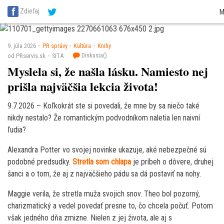
SITA Energetika
SITA Zdravotníctvo
SITA Financie
SITA Doprava
SITA Pot
Zdieľaj
M
SITA Reality
SITA Školstvo
SITA Vidiek
9. júla 2026
PR správy
Kultúra
Knihy
Diskusia(
)
od PRservis.sk
SITA
Myslela si, že našla lásku. Namiesto nej
prišla najväčšia lekcia života!
9.7.2026 – Koľkokrát ste si povedali, že mne by sa niečo také
nikdy nestalo? Že romantickým podvodníkom naletia len naivní
ľudia?
Alexandra Potter vo svojej novinke ukazuje, aké nebezpečné sú
podobné predsudky.
Stretla som chlapa
je príbeh o dôvere, druhej
šanci a o tom, že aj z najväčšieho pádu sa dá postaviť na nohy.
Maggie verila, že stretla muža svojich snov. Theo bol pozorný,
charizmatický a vedel povedať presne to, čo chcela počuť. Potom
však jedného dňa zmizne. Nielen z jej života, ale aj s