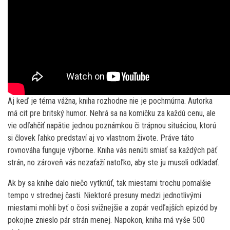
Aj keď je téma vážna, kniha rozhodne nie je pochmúrna. Autorka
má cit pre britský humor. Nehrá sa na komičku za každú cenu, ale
vie odľahčiť napätie jednou poznámkou či trápnou situáciou, ktorú
si človek ľahko predstaví aj vo vlastnom živote. Práve táto
rovnováha funguje výborne. Kniha vás nenúti smiať sa každých päť
strán, no zároveň vás nezaťaží natoľko, aby ste ju museli odkladať.
Ak by sa knihe dalo niečo vytknúť, tak miestami trochu pomalšie
tempo v strednej časti. Niektoré presuny medzi jednotlivými
miestami mohli byť o čosi svižnejšie a zopár vedľajších epizód by
pokojne znieslo pár strán menej. Napokon, kniha má vyše 500