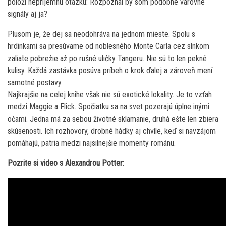
položí nepríjemnú otázku: Rozpoznal by som podobné varovné
signály aj ja?
Plusom je, že dej sa neodohráva na jednom mieste. Spolu s
hrdinkami sa presúvame od noblesného Monte Carla cez slnkom
zaliate pobrežie až po rušné uličky Tangeru. Nie sú to len pekné
kulisy. Každá zastávka posúva príbeh o krok ďalej a zároveň mení
samotné postavy.
Najkrajšie na celej knihe však nie sú exotické lokality. Je to vzťah
medzi Maggie a Flick. Spočiatku sa na svet pozerajú úplne inými
očami. Jedna má za sebou životné sklamanie, druhá ešte len zbiera
skúsenosti. Ich rozhovory, drobné hádky aj chvíle, keď si navzájom
pomáhajú, patria medzi najsilnejšie momenty románu.
Pozrite si video s Alexandrou Potter: