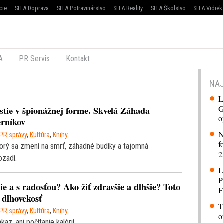
cie
SITA Doprava
SITA Potravinárstvo
SITA Reality
SITA Školstvo
SITA Vidiek
A
PR Servis
Kontakt
NAJ
L
G
stie v špionážnej forme. Skvelá Záhada
o
erníkov
N
PR správy
,
Kultúra
,
Knihy
f
torý sa zmení na smrť, záhadné budíky a tajomná
2
ozadí.
L
P
šie a s radosťou? Ako žiť zdravšie a dlhšie? Toto
F
 dlhovekosť
T
PR správy
,
Kultúra
,
Knihy
o
kaz, ani počítanie kalórií.