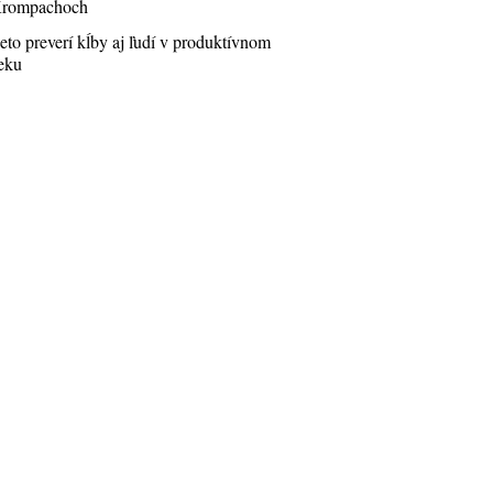
rompachoch
eto preverí kĺby aj ľudí v produktívnom
eku