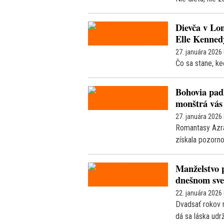
Dievča v Lon
Elle Kenned
27. januára 2026
Čo sa stane, k
Bohovia padl
monštrá vás
27. januára 2026
Romantasy Azrae
získala pozorno
Manželstvo 
dnešnom sve
22. januára 2026
Dvadsať rokov m
dá sa láska udrž