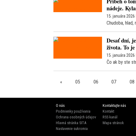
Príbeh o tom
nádeje. Kyl
15. januára 2026
Chudoba, hlad, 
Desať dní, j
života. To j
15. januára 2026
Čo ak by ste str
«
05
06
07
08
O nás
Kontaktujte nás
Podmienky používania
Kontakt
Ochrana osobných údajov
RSS kanál
Hlavná stránka SITA
Mapa stránok
Nastavenie sukromia