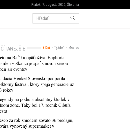
Piatok, 7. augusta 2026, Štefánia
Hľadať:
ČÍTANEJŠIE
3 Dni
Týždeň
Mesiac
eto na Baťáku opäť ožíva. Euphoria
arden v Skalici je späť s novou sériou
pen-air eventov
adácia Henkel Slovensko podporila
olklórny festival, ktorý spája generácie už
3 rokov
egendy na pódiu a absolútny klúdek v
loom zóne. Taký bol 17. ročník Cibuľa
estu
esco za rok zmodernizovalo 36 predajní,
tvára vynovený supermarket v