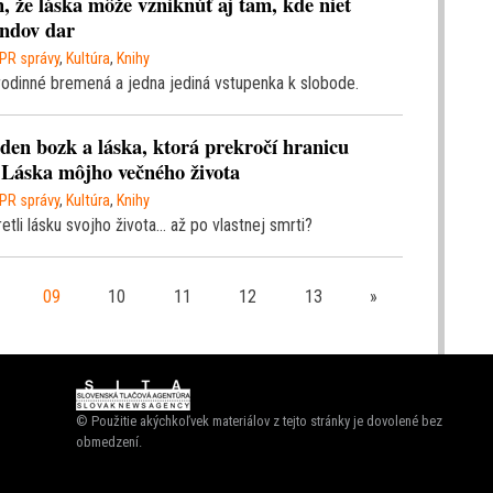
, že láska môže vzniknúť aj tam, kde niet
andov dar
PR správy
,
Kultúra
,
Knihy
rodinné bremená a jedna jediná vstupenka k slobode.
eden bozk a láska, ktorá prekročí hranicu
e Láska môjho večného života
PR správy
,
Kultúra
,
Knihy
etli lásku svojho života… až po vlastnej smrti?
09
10
11
12
13
»
© Použitie akýchkoľvek materiálov z tejto stránky je dovolené bez
obmedzení.