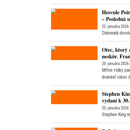
Hercule Poir
– Posledná s
22. januára 2026
Dokonalá dovole
Otec, ktorý 
neskôr. Fran
20. januára 2026
Mŕtve vtáky pad
dvanásť rokov ž
Stephen King
vydaní k 30.
20. januára 2026
Stephen King ni