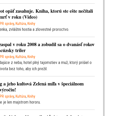
ot opäť zasahuje. Kniha, ktorú ste ešte nečítali
mrť v roku (Video)
PR správy
,
Kultúra
,
Knihy
nka, zvláštni hostia a zlovestné proroctvo.
zaspal v roku 2008 a zobudil sa o dvanásť rokov
cúzsky triler
PR správy
,
Kultúra
,
Knihy
ajúce z neba, hotel plný tajomstiev a muž, ktorý prišiel o
ivota bez toho, aby ich prežil.
 a jeho kultová Zelená míľa v špeciálnom
výročiu!
PR správy
,
Kultúra
,
Knihy
e je len majstrom hororu.