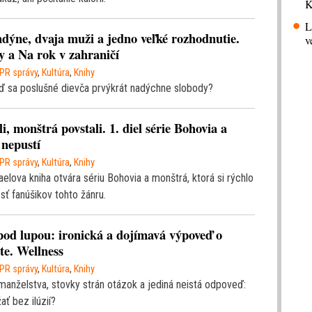
K
L
dýne, dvaja muži a jedno veľké rozhodnutie.
v
y a Na rok v zahraničí
PR správy
,
Kultúra
,
Knihy
eď sa poslušné dievča prvýkrát nadýchne slobody?
i, monštrá povstali. 1. diel série Bohovia a
 nepustí
PR správy
,
Kultúra
,
Knihy
lova kniha otvára sériu Bohovia a monštrá, ktorá si rýchlo
sť fanúšikov tohto žánru.
pod lupou: ironická a dojímavá výpoveď o
te. Wellness
PR správy
,
Kultúra
,
Knihy
anželstva, stovky strán otázok a jediná neistá odpoveď:
ať bez ilúzií?