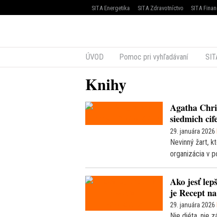
SITA Energetika
SITA Zdravotníctvo
SITA Finan
ÚVOD
Pomoc pri vyhľadávaní
SIT
Knihy
Agatha Chri
siedmich cif
29. januára 2026
Nevinný žart, k
organizácia v p
Ako jesť lep
je Recept na
29. januára 2026
Nie diéta, nie zá