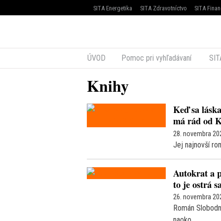
SITA Energetika
SITA Zdravotníctvo
SITA Finan
ÚVOD
Pomoc pri vyhľadávaní
SIT
Knihy
Keď sa láska
má rád od Ka
28. novembra 20
Jej najnovší ro
Autokrat a p
to je ostrá 
26. novembra 20
Román Slobodné 
naoko.