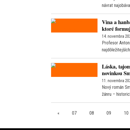
návrat najobáva
Vina a hanb
ktoré formuj
14. novembra 20
Profesor Anton
najdôležitejšíc
Láska, tajom
novinkou Sm
11. novembra 20
Nový román Sma
žánru – histori
«
07
08
09
10