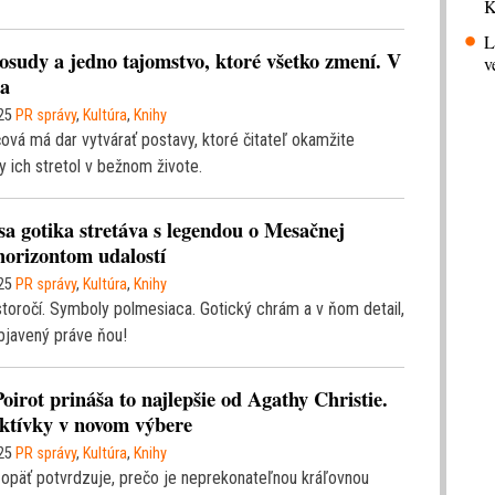
K
L
i osudy a jedno tajomstvo, ktoré všetko zmení. V
v
na
25
PR správy
,
Kultúra
,
Knihy
vá má dar vytvárať postavy, ktoré čitateľ okamžite
 ich stretol v bežnom živote.
sa gotika stretáva s legendou o Mesačnej
horizontom udalostí
25
PR správy
,
Kultúra
,
Knihy
 storočí. Symboly polmesiaca. Gotický chrám a v ňom detail,
bjavený práve ňou!
oirot prináša to najlepšie od Agathy Christie.
ektívky v novom výbere
25
PR správy
,
Kultúra
,
Knihy
 opäť potvrdzuje, prečo je neprekonateľnou kráľovnou