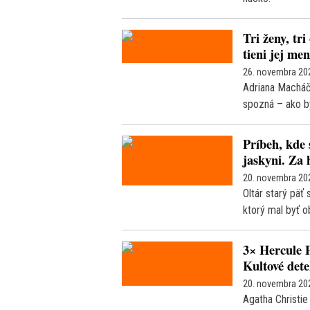
Tri ženy, tr
tieni jej me
26. novembra 20
Adriana Macháčo
spozná – ako by
Príbeh, kde 
jaskyni. Za 
20. novembra 20
Oltár starý päť
ktorý mal byť o
3× Hercule P
Kultové det
20. novembra 20
Agatha Christie