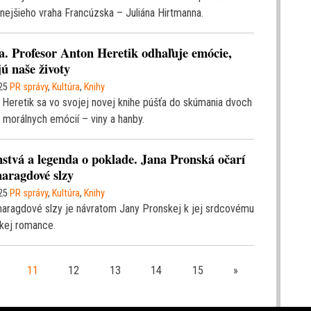
nejšieho vraha Francúzska – Juliána Hirtmanna.
a. Profesor Anton Heretik odhaľuje emócie,
ú naše životy
25
PR správy
,
Kultúra
,
Knihy
 Heretik sa vo svojej novej knihe púšťa do skúmania dvoch
h morálnych emócií – viny a hanby.
stvá a legenda o poklade. Jana Pronská očarí
aragdové slzy
25
PR správy
,
Kultúra
,
Knihy
ragdové slzy je návratom Jany Pronskej k jej srdcovému
ckej romance.
11
12
13
14
15
»