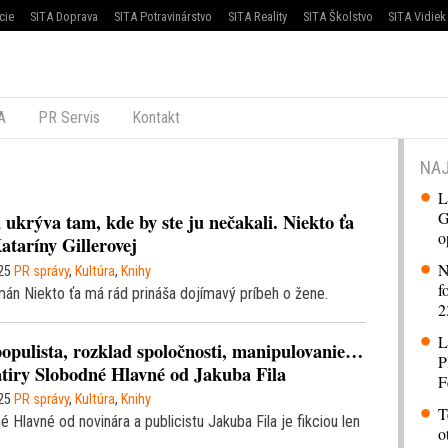
cie
SITA Doprava
SITA Potravinárstvo
SITA Reality
SITA Školstvo
SITA Vidiek
A
PR Servis
Kontakt
NAJ
L
G
 ukrýva tam, kde by ste ju nečakali. Niekto ťa
o
taríny Gillerovej
N
25
PR správy
,
Kultúra
,
Knihy
f
mán Niekto ťa má rád prináša dojímavý príbeh o žene.
2
L
opulista, rozklad spoločnosti, manipulovanie…
P
satiry Slobodné Hlavné od Jakuba Fila
F
25
PR správy
,
Kultúra
,
Knihy
T
Hlavné od novinára a publicistu Jakuba Fila je fikciou len
o