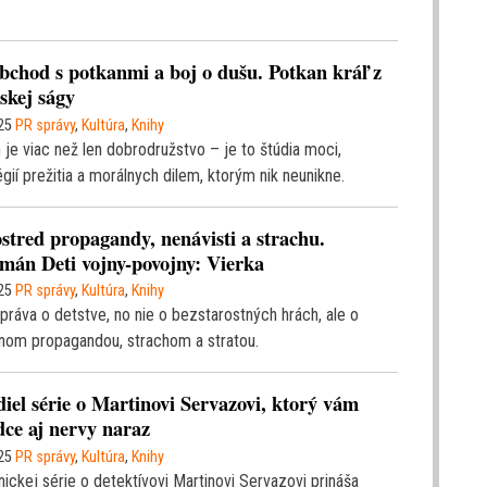
bchod s potkanmi a boj o dušu. Potkan kráľ z
jskej ságy
25
PR správy
,
Kultúra
,
Knihy
 je viac než len dobrodružstvo – je to štúdia moci,
égií prežitia a morálnych dilem, ktorým nik neunikne.
stred propagandy, nenávisti a strachu.
mán Deti vojny-povojny: Vierka
25
PR správy
,
Kultúra
,
Knihy
zpráva o detstve, no nie o bezstarostných hrách, ale o
nom propagandou, strachom a stratou.
diel série o Martinovi Servazovi, ktorý vám
dce aj nervy naraz
25
PR správy
,
Kultúra
,
Knihy
onickej série o detektívovi Martinovi Servazovi prináša