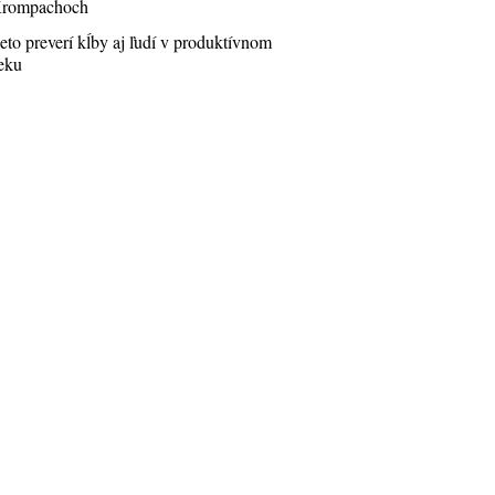
rompachoch
eto preverí kĺby aj ľudí v produktívnom
eku