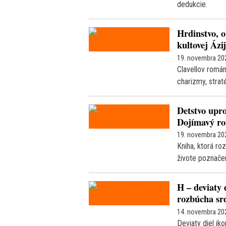
dedukcie.
Hrdinstvo, o
kultovej Ázi
19. novembra 20
Clavellov román
charizmy, strat
Detstvo upro
Dojímavý ro
19. novembra 20
Kniha, ktorá ro
živote poznače
H – deviaty 
rozbúcha sr
14. novembra 20
Deviaty diel ik