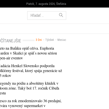
Piatok, 7. augusta 2026, Štefánia
Hľadať:
ČÍTANEJŠIE
3 Dni
Týždeň
Mesiac
eto na Baťáku opäť ožíva. Euphoria
arden v Skalici je späť s novou sériou
pen-air eventov
adácia Henkel Slovensko podporila
olklórny festival, ktorý spája generácie už
3 rokov
egendy na pódiu a absolútny klúdek v
loom zóne. Taký bol 17. ročník Cibuľa
estu
esco za rok zmodernizovalo 36 predajní,
tvára vynovený supermarket v