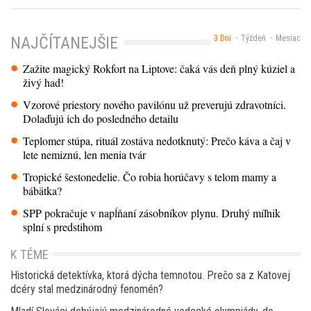
3 Dni
Týždeň
Mesiac
NAJČÍTANEJŠIE
Zažite magický Rokfort na Liptove: čaká vás deň plný kúziel a
živý had!
Vzorové priestory nového pavilónu už preverujú zdravotníci.
Dolaďujú ich do posledného detailu
Teplomer stúpa, rituál zostáva nedotknutý: Prečo káva a čaj v
lete nemiznú, len menia tvár
Tropické šestonedelie. Čo robia horúčavy s telom mamy a
bábätka?
SPP pokračuje v napĺňaní zásobníkov plynu. Druhý míľnik
splní s predstihom
K TÉME
Historická detektívka, ktorá dýcha temnotou. Prečo sa z Katovej
dcéry stal medzinárodný fenomén?