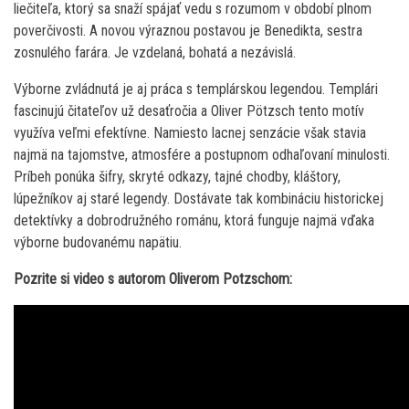
liečiteľa, ktorý sa snaží spájať vedu s rozumom v období plnom
poverčivosti. A novou výraznou postavou je Benedikta, sestra
zosnulého farára. Je vzdelaná, bohatá a nezávislá.
Výborne zvládnutá je aj práca s templárskou legendou. Templári
fascinujú čitateľov už desaťročia a Oliver Pötzsch tento motív
využíva veľmi efektívne. Namiesto lacnej senzácie však stavia
najmä na tajomstve, atmosfére a postupnom odhaľovaní minulosti.
Príbeh ponúka šifry, skryté odkazy, tajné chodby, kláštory,
lúpežníkov aj staré legendy. Dostávate tak kombináciu historickej
detektívky a dobrodružného románu, ktorá funguje najmä vďaka
výborne budovanému napätiu.
Pozrite si video s autorom Oliverom Potzschom: