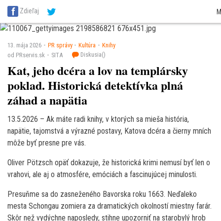
SITA Energetika
SITA Zdravotníctvo
SITA Financie
SITA Doprava
SITA Pot
Zdieľaj
M
SITA Reality
SITA Školstvo
SITA Vidiek
13. mája 2026
PR správy
Kultúra
Knihy
Diskusia(
)
od PRservis.sk
SITA
Kat, jeho dcéra a lov na templársky
poklad. Historická detektívka plná
záhad a napätia
13.5.2026 – Ak máte radi knihy, v ktorých sa mieša história,
napätie, tajomstvá a výrazné postavy, Katova dcéra a čierny mních
môže byť presne pre vás.
Oliver Pötzsch opäť dokazuje, že historická krimi nemusí byť len o
vrahovi, ale aj o atmosfére, emóciách a fascinujúcej minulosti.
Presuňme sa do zasneženého Bavorska roku 1663. Neďaleko
mesta Schongau zomiera za dramatických okolností miestny farár.
Skôr než vydýchne naposledy, stihne upozorniť na starobylý hrob