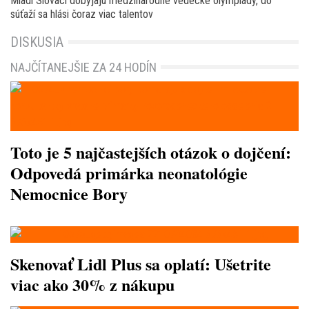
Mladí Slováci dobýjajú medzinárodné vedecké olympiády, do
súťaží sa hlási čoraz viac talentov
DISKUSIA
NAJČÍTANEJŠIE ZA 24 HODÍN
Toto je 5 najčastejších otázok o dojčení:
Odpovedá primárka neonatológie
Nemocnice Bory
Skenovať Lidl Plus sa oplatí: Ušetrite
viac ako 30% z nákupu