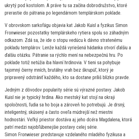
ukrytý pod kostolom. A práve tu sa začína dobrodružstvo, ktoré
prerastie do pátrania po legendárnom templárskom poklade.
V obrovskom sarkofágu objavia kat Jakob Kuisl a fyzikus Simon
Fronwieser pozostatky templárskeho rytiera spolu so záhadným
odkazom. Zdá sa, že ide o stopu vedúcu k dávno stratenému
pokladu templárov. Lenže každá vyriešená hádanka otvorí ďalšiu a
ďalšiu otázku. Pátranie sa rýchlo mení na nebezpečnú hru. Po
poklade totiž netúžia iba hlavní hrdinovia. V tieni sa pohybuje
tajomný čierny mních, brutálny vrah bez škrupúľ, ktorý je
pripravený odstrániť každého, kto sa dostane príliš blízko pravde.
Jedným z dôvodov popularity série sú výrazné postavy. Jakob
Kuisl nie je typický hrdina. Ako mestský kat stojí na okraji
spoločnosti, ľudia sa ho boja a zároveň ho potrebujú. Je drsný,
inteligentný, skúsený a často oveľa múdrejší než miestni
hodnostári. Veľký priestor dostáva aj jeho dcéra Magdalena, ktorá
patrí medzi najobľúbenejšie postavy celej série.
Simon Fronwieser predstavuje vzdelaného mladého fyzikusa a