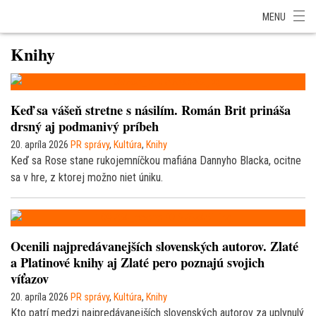
SITA Energetika
SITA Zdravotníctvo
SITA Financie
SITA Doprava
MENU
SITA Potravinárstvo
SITA Reality
SITA Školstvo
SITA Vidiek
Knihy
Keď sa vášeň stretne s násilím. Román Brit prináša
drsný aj podmanivý príbeh
20. apríla 2026
PR správy
,
Kultúra
,
Knihy
Keď sa Rose stane rukojemníčkou mafiána Dannyho Blacka, ocitne
sa v hre, z ktorej možno niet úniku.
Ocenili najpredávanejších slovenských autorov. Zlaté
a Platinové knihy aj Zlaté pero poznajú svojich
víťazov
20. apríla 2026
PR správy
,
Kultúra
,
Knihy
Kto patrí medzi najpredávanejších slovenských autorov za uplynulý