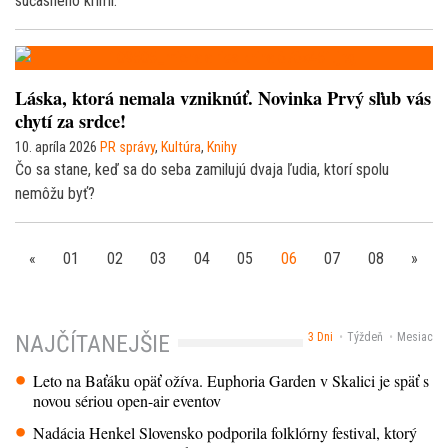
súčasného krimi.
Láska, ktorá nemala vzniknúť. Novinka Prvý sľub vás
chytí za srdce!
10. apríla 2026
PR správy
,
Kultúra
,
Knihy
Čo sa stane, keď sa do seba zamilujú dvaja ľudia, ktorí spolu
nemôžu byť?
«
01
02
03
04
05
06
07
08
»
3 Dni
Týždeň
Mesiac
NAJČÍTANEJŠIE
Leto na Baťáku opäť ožíva. Euphoria Garden v Skalici je späť s
novou sériou open-air eventov
Nadácia Henkel Slovensko podporila folklórny festival, ktorý