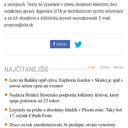
a verejnosti. Texty sú vysielané v znení, dodanom klientom, bez
redakčnej úpravy. Agentúra SITA je distribútorom týchto informácií
a za ich obsahovú a štylistickú úroveň nezodpovedá. E-mail:
prservis@sita.sk.
Zdieľať
3 Dni
Týždeň
Mesiac
NAJČÍTANEJŠIE
Leto na Baťáku opäť ožíva. Euphoria Garden v Skalici je späť s
novou sériou open-air eventov
Nadácia Henkel Slovensko podporila folklórny festival, ktorý
spája generácie už 23 rokov
Legendy na pódiu a absolútny klúdek v Ploom zóne. Taký bol
17. ročník Cibuľa Festu
Tesco za rok zmodernizovalo 36 predajní, otvára vynovený