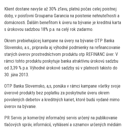
Klient dostane navyše až 30% zľavu, platnú počas celej poistnej
doby, v poisťovni Groupama Garancia na poistenie nehnuteľnosti a
domácnosti. Ďalším benefitom k úveru na bývanie je kreditná karta
s úrokovou sadzbou 18% p.a. na celý rok zadarmo.
Okrem prebiehajúcej kampane na úvery na bývanie OTP Banka
Slovensko, a.s., pripravila aj výhodné podmienky na refinancovanie
starých úverov prostredníctvom produktu otp REFINANC úver. V
rámci tohto produktu poskytuje banka atraktívnu úrokovú sadzbu
od 3,39 % p.a. Výhodné úrokové sadzby sú v platnosti takisto do
30. júna 2013.
OTP Banka Slovemsko, a,s, ponúka v rámci kampane všetky svoje
úverové produkty bez poplatku za poskytnutie úveru okrem
povolených debetov a kreditných kariet, ktoré budú vydané mimo
úverov na bývanie.
PR Servis je komerčný informačný servis určený na publikovanie
tlačových správ, informácií, vyhlásení a oznamov určených médiám