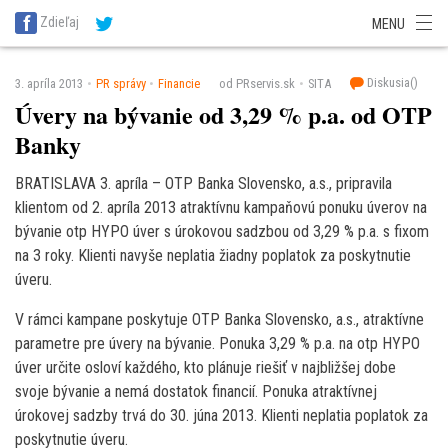
SITA Energetika
SITA Zdravotníctvo
SITA Financie
SITA Doprava
Zdieľaj
MENU
SITA Potravinárstvo
SITA Reality
SITA Školstvo
SITA Vidiek
Diskusia(
)
3. apríla 2013
PR správy
Financie
od PRservis.sk
SITA
Úvery na bývanie od 3,29 % p.a. od OTP
Banky
BRATISLAVA 3. apríla – OTP Banka Slovensko, a.s., pripravila
klientom od 2. apríla 2013 atraktívnu kampaňovú ponuku úverov na
bývanie otp HYPO úver s úrokovou sadzbou od 3,29 % p.a. s fixom
na 3 roky. Klienti navyše neplatia žiadny poplatok za poskytnutie
úveru.
V rámci kampane poskytuje OTP Banka Slovensko, a.s., atraktívne
parametre pre úvery na bývanie. Ponuka 3,29 % p.a. na otp HYPO
úver určite osloví každého, kto plánuje riešiť v najbližšej dobe
svoje bývanie a nemá dostatok financií. Ponuka atraktívnej
úrokovej sadzby trvá do 30. júna 2013. Klienti neplatia poplatok za
poskytnutie úveru.