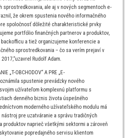
ch sprostredkovania, ale aj v nových segmentoch e-
raznil, že okrem spustenia nového informačného
re spoločnosť dôležité charakteristické prvky
rujeme portfólio finančných partnerov a produktov,
 backofficu a tiež organizujeme konferencie a
čného sprostredkovania – čo sa verím prejaví v
a 2017,“uzavrel Rudolf Adam.
IE „T-OBCHODOV“ A PRE „E-
oznámila spustenie prevádzky nového
 svojim užívateľom komplexnú platformu s
stiach denného biznis života úspešného
tredníctvom moderného užívateľského modulu má
 nástroj pre uzatváranie a správu tradičných
a produktov naprieč všetkými sektormi a zároveň
skytovanie popredajného servisu klientom