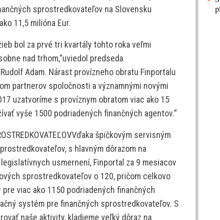
p
inančných sprostredkovateľov na Slovensku
ako 11,5 milióna Eur.
eb bol za prvé tri kvartály tohto roka veľmi
ásobne nad trhom,“uviedol predseda
 Rudolf Adam. Nárast provízneho obratu Finportalu
tom partnerov spoločnosti a významnými novými
2017 uzatvoríme s províznym obratom viac ako 15
žívať vyše 1500 podriadených finančných agentov.“
ROSTREDKOVATEĽOVVďaka špičkovým servisným
sprostredkovateľov, s hlavným dôrazom na
legislatívnych usmernení, Finportal za 9 mesiacov
ových sprostredkovateľov o 120, pričom celkovo
 pre viac ako 1150 podriadených finančných
rmačný systém pre finančných sprostredkovateľov. S
ovať naše aktivity, kladieme veľký dôraz na