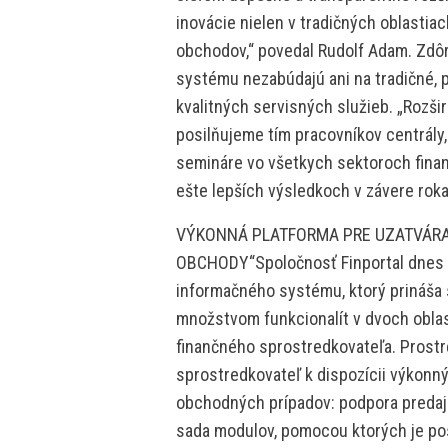
inovácie nielen v tradičných oblastia
obchodov,“ povedal Rudolf Adam. Zdô
systému nezabúdajú ani na tradičné, p
kvalitných servisných služieb. „Rozši
posilňujeme tím pracovníkov centrály,
semináre vo všetkych sektoroch finan
ešte lepších výsledkoch v závere rok
VÝKONNÁ PLATFORMA PRE UZATVÁRAN
OBCHODY“Spoločnosť Finportal dnes 
informačného systému, ktorý prináša
množstvom funkcionalít v dvoch obla
finančného sprostredkovateľa. Pros
sprostredkovateľ k dispozícii výkonný
obchodných prípadov: podpora predaj
sada modulov, pomocou ktorých je po