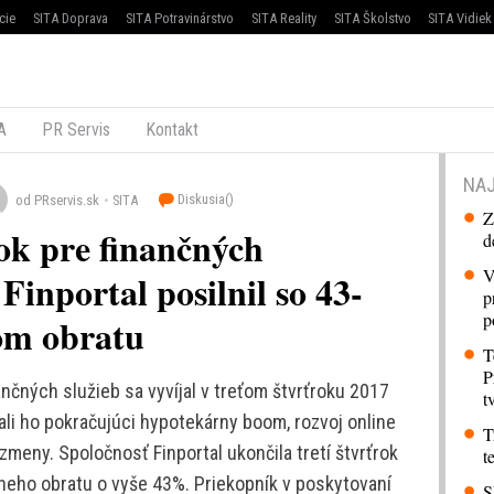
cie
SITA Doprava
SITA Potravinárstvo
SITA Reality
SITA Školstvo
SITA Vidiek
A
PR Servis
Kontakt
NAJ
Diskusia(
)
od PRservis.sk
SITA
Z
rok pre finančných
d
V
Finportal posilnil so 43-
p
p
om obratu
T
P
nčných služieb sa vyvíjal v treťom štvrťroku 2017
t
li ho pokračujúci hypotekárny boom, rozvoj online
T
zmeny. Spoločnosť Finportal ukončila tretí štvrťrok
t
eho obratu o vyše 43%. Priekopník v poskytovaní
S