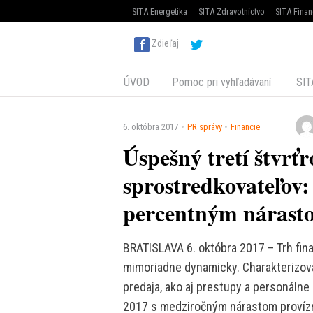
SITA Energetika
SITA Zdravotníctvo
SITA Finan
Zdieľaj
ÚVOD
Pomoc pri vyhľadávaní
SIT
6. októbra 2017
PR správy
Financie
Úspešný tretí štvrť
sprostredkovateľov: 
percentným nárast
BRATISLAVA 6. októbra 2017 – Trh fina
mimoriadne dynamicky. Charakterizova
predaja, ako aj prestupy a personálne 
2017 s medziročným nárastom provízn