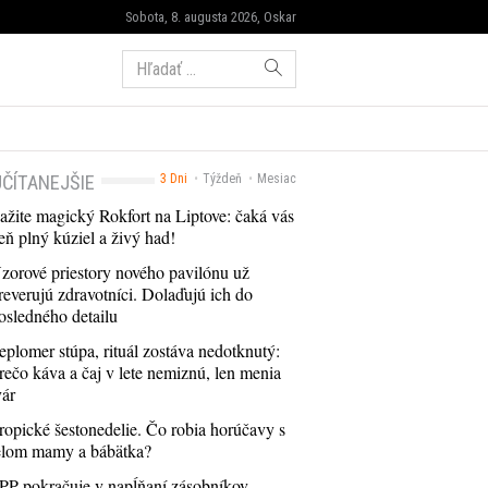
Sobota, 8. augusta 2026, Oskar
Hľadať:
ČÍTANEJŠIE
3 Dni
Týždeň
Mesiac
ažite magický Rokfort na Liptove: čaká vás
eň plný kúziel a živý had!
zorové priestory nového pavilónu už
reverujú zdravotníci. Dolaďujú ich do
osledného detailu
eplomer stúpa, rituál zostáva nedotknutý:
rečo káva a čaj v lete nemiznú, len menia
vár
ropické šestonedelie. Čo robia horúčavy s
elom mamy a bábätka?
PP pokračuje v napĺňaní zásobníkov