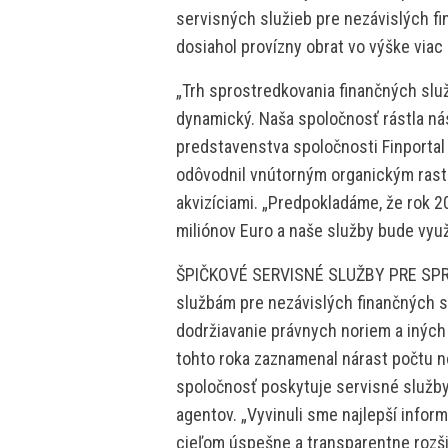
servisných služieb pre nezávislých f
dosiahol provízny obrat vo výške viac 
„Trh sprostredkovania finančných služi
dynamický. Naša spoločnosť rástla n
predstavenstva spoločnosti Finportal
odôvodnil vnútorným organickým ras
akvizíciami. „Predpokladáme, že rok 
miliónov Euro a naše služby bude vyu
ŠPIČKOVÉ SERVISNÉ SLUŽBY PRE SP
službám pre nezávislých finančných 
dodržiavanie právnych noriem a iných 
tohto roka zaznamenal nárast počtu n
spoločnosť poskytuje servisné služby
agentov. „Vyvinuli sme najlepší info
cieľom úspešne a transparentne rozšir