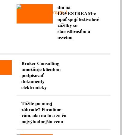
dm na
LOVESTREAM-e
opäť spojí festivalové
zážitky so
starostlivosťou a
osvetou
Broker Consulting
umožňuje klientom
podpisovať
dokumenty
elektronicky
Túžite po novej
záhrade? Poradíme
vám, ako na to a za čo
najvýhodnejšiu cenu