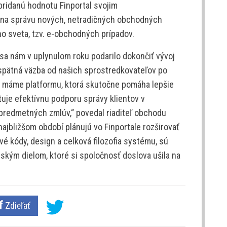
 pridanú hodnotu Finportal svojim
 na správu nových, netradičných obchodných
ho sveta, tzv. e-obchodných prípadov.
sa nám v uplynulom roku podarilo dokončiť vývoj
pätná väzba od našich sprostredkovateľov po
e máme platformu, ktorá skutočne pomáha lepšie
uje efektívnu podporu správy klientov v
predmetných zmlúv,“ povedal riaditeľ obchodu
najbližšom období plánujú vo Finportale rozširovať
vé kódy, design a celková filozofia systému, sú
rským dielom, ktoré si spoločnosť doslova ušila na
Zdieľať