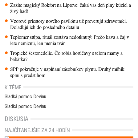
Zažite magický Rokfort na Liptove: čaká vás deň plný kúziel a
živý had!
Vzorové priestory nového pavilónu už preverujú zdravotníci.
Dolaďujú ich do posledného detailu
Teplomer stúpa, rituál zostáva nedotknutý: Prečo káva a čaj v
lete nemiznú, len menia tvár
Tropické šestonedelie. Čo robia horúčavy s telom mamy a
bábätka?
SPP pokračuje v napĺňaní zásobníkov plynu. Druhý míľnik
splní s predstihom
K TÉME
Sladká pomoc Devínu
Sladká pomoc Devínu
DISKUSIA
NAJČÍTANEJŠIE ZA 24 HODÍN