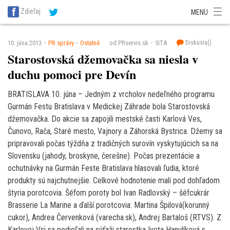
SITA Energetika
SITA Zdravotníctvo
SITA Financie
SITA Doprava
Zdieľaj
MENU
SITA Potravinárstvo
SITA Reality
SITA Školstvo
SITA Vidiek
Diskusia(
)
10. júna 2013
PR správy
Ostatné
od PRservis.sk
SITA
Starostovská džemovačka sa niesla v
duchu pomoci pre Devín
BRATISLAVA 10. júna – Jedným z vrcholov nedeľného programu
Gurmán Festu Bratislava v Medickej Záhrade bola Starostovská
džemovačka. Do akcie sa zapojili mestské časti Karlová Ves,
Čunovo, Rača, Staré mesto, Vajnory a Záhorská Bystrica. Džemy sa
pripravovali počas týždňa z tradičných surovín vyskytujúcich sa na
Slovensku (jahody, broskyne, čerešne). Počas prezentácie a
ochutnávky na Gurmán Feste Bratislava hlasovali ľudia, ktoré
produkty sú najchutnejšie. Celkové hodnotenie mali pod dohľadom
štyria porotcovia. Šéfom poroty bol Ivan Radlovský – šéfcukrár
Brasserie La Marine a ďalší porotcovia: Martina Špilová(korunný
cukor), Andrea Červenková (varecha.sk), Andrej Bartaloš (RTVS). Z
Karlovej Vsi sa podieľali na súťaži starostka Iveta Hanulíková s