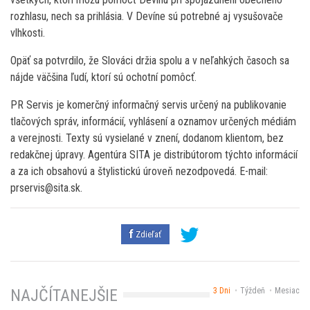
rozhlasu, nech sa prihlásia. V Devíne sú potrebné aj vysušovače
vlhkosti.
Opäť sa potvrdilo, že Slováci držia spolu a v neľahkých časoch sa
nájde väčšina ľudí, ktorí sú ochotní pomôcť.
PR Servis je komerčný informačný servis určený na publikovanie
tlačových správ, informácií, vyhlásení a oznamov určených médiám
a verejnosti. Texty sú vysielané v znení, dodanom klientom, bez
redakčnej úpravy. Agentúra SITA je distribútorom týchto informácií
a za ich obsahovú a štylistickú úroveň nezodpovedá. E-mail:
prservis@sita.sk.
Zdieľať
3 Dni
Týždeň
Mesiac
NAJČÍTANEJŠIE