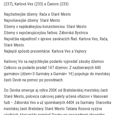
(237), Karlová Ves (233) a Čunovo (233)
Najchutnejšie džemy: Rača a Staré Mesto
Najvoňavejšie džemy: Staré Mesto
Džemy s najideálnejšou konzistenciou: Staré Mesto
Džemy s najočarujúcejšou farbou: Záhorská Bystrica
Najväčšia nápaditosť v úprave zaváracích fliaš: Karlova Ves, Rača,
Staré Mesto.
Najlepší spôsob prezentácie: Karlova Ves a Vajnory
Karlovej Vsi sa najrýchlejšie podarilo vypredať zásoby džemov.
Celkovo sa podarilo predať 147 džemov. Z nazbieraných 440
gurmánov (džem=3 Gurmány a Gurmán= 1€) poputuje do mestskej
časti Devín na pomoc po povodniach.
Do Devína smeruje aj výhra 200€ od Bratislavskej mestskej časti
Staré Mesto, polovica cukrovej palety určená víťazovi v hlasovaní
ľudí – Záhorská Ves a už spomínaných 440€ za Gurmány. Starostka
mestskej časti Bratislavy Staré Mesto Tatiana Rosová vyzýva
všetkých, ktorí môžu pomôcť Devínu pri spojazdnení obecného