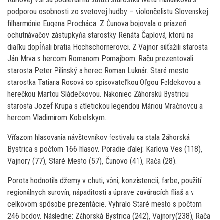
podporou osobnosti zo svetovej hudby – violončelistu Slovenskej
filharmónie Eugena Procháca. Z Čunova bojovala o priazeň
ochutnávačov zástupkyňa starostky Renáta Čaplová, ktorú na
diaľku dopĺňali bratia Hochschornerovci. Z Vajnor súťažili starosta
Ján Mrva s hercom Romanom Pomajbom. Raču prezentovali
starosta Peter Pilinský a herec Roman Luknár. Staré mesto
starostka Tatiana Rosová so spisovateľkou Oľgou Feldekovou a
herečkou Martou Sládečkovou. Nakoniec Záhorskú Bystricu
starosta Jozef Krupa s atletickou legendou Máriou Mračnovou a
hercom Vladimírom Kobielskym.
Víťazom hlasovania návštevníkov festivalu sa stala Záhorská
Bystrica s počtom 166 hlasov. Poradie ďalej: Karlova Ves (118),
Vajnory (77), Staré Mesto (57), Čunovo (41), Rača (28).
Porota hodnotila džemy v chuti, vôni, konzistencii, farbe, použití
regionálnych surovín, nápaditosti a úprave zaváracích fliaš a v
celkovom spôsobe prezentácie. Vyhralo Staré mesto s počtom
246 bodov. Následne: Záhorská Bystrica (242), Vajnory(238), Rača