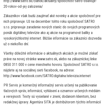
http://www.satro.sk/clanok/aktuality/spolocnost-satro-oslavuje-
20-rokov-od-jej-zalozenia/
Zákazníkov však budú zaujímať aké novinky a akcie spoločnosť pre
nich pripravuje. Už na december tohto roku spoločnosť SATRO
s.r.o. pripravuje zaradenie nových staníc do svojich programových
ponúk digitálnej televízie ako aj akcie na programové balíky a
vysokorýchlostný internet. Bližšie informácie sa zákazníci dozvedia
už o niekoľko dní.
Všetky dôležité informácie o aktuálnych akciách je možné získať
práve na novej stránke www.satro.sk, alebo na zákazníckej linke
0850 311 000 v cene miestneho hovoru. Spoločnosť SATRO s.r.o.
nájdete aj na sociálnej sieti facebook, na adrese:
http://www.facebook.com/SATRO.digitalna.televizia.internet
PR Servis je komerčný informačný servis určený na publikovanie
tlačových správ, informácií, vyhlásení a oznamov určených médiám
a verejnosti. Texty sú vysielané v znení, dodanom klientom, bez
redakčnej úpravy. Agentúra SITA je distribútorom týchto informácií