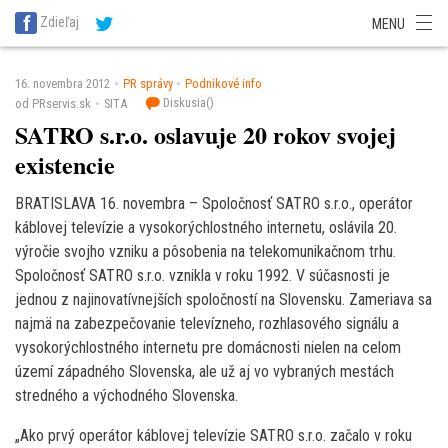
SITA Energetika
SITA Zdravotníctvo
SITA Financie
SITA Doprava
Zdieľaj
MENU
SITA Potravinárstvo
SITA Reality
SITA Školstvo
SITA Vidiek
16. novembra 2012
PR správy
Podnikové info
Diskusia(
)
od PRservis.sk
SITA
SATRO s.r.o. oslavuje 20 rokov svojej
existencie
BRATISLAVA 16. novembra – Spoločnosť SATRO s.r.o., operátor
káblovej televízie a vysokorýchlostného internetu, oslávila 20.
výročie svojho vzniku a pôsobenia na telekomunikačnom trhu.
Spoločnosť SATRO s.r.o. vznikla v roku 1992. V súčasnosti je
jednou z najinovatívnejších spoločností na Slovensku. Zameriava sa
najmä na zabezpečovanie televízneho, rozhlasového signálu a
vysokorýchlostného internetu pre domácnosti nielen na celom
území západného Slovenska, ale už aj vo vybraných mestách
stredného a východného Slovenska.
„Ako prvý operátor káblovej televízie SATRO s.r.o. začalo v roku