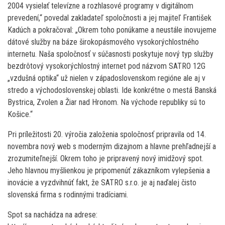
2004 vysielať televízne a rozhlasové programy v digitálnom
prevedení,“ povedal zakladateľ spoločnosti a jej majiteľ František
Kadúch a pokračoval: „Okrem toho ponúkame a neustále inovujeme
dátové služby na báze širokopásmového vysokorýchlostného
internetu. Naša spoločnosť v súčasnosti poskytuje nový typ služby
bezdrôtový vysokorýchlostný internet pod názvom SATRO 12G
„vzdušná optika“ už nielen v západoslovenskom regióne ale aj v
stredo a východoslovenskej oblasti. Ide konkrétne o mestá Banská
Bystrica, Zvolen a Žiar nad Hronom. Na východe republiky sú to
Košice.“
Pri príležitosti 20. výročia založenia spoločnosť pripravila od 14.
novembra nový web s moderným dizajnom a hlavne prehľadnejší a
zrozumiteľnejší. Okrem toho je pripravený nový imidžový spot.
Jeho hlavnou myšlienkou je pripomenúť zákazníkom vylepšenia a
inovácie a vyzdvihnúť fakt, že SATRO s.r.o. je aj naďalej čisto
slovenská firma s rodinnými tradíciami.
Spot sa nachádza na adrese: