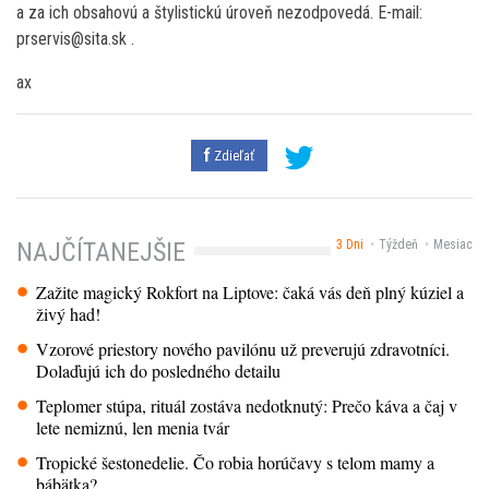
a za ich obsahovú a štylistickú úroveň nezodpovedá. E-mail:
prservis@sita.sk .
ax
Zdieľať
3 Dni
Týždeň
Mesiac
NAJČÍTANEJŠIE
Zažite magický Rokfort na Liptove: čaká vás deň plný kúziel a
živý had!
Vzorové priestory nového pavilónu už preverujú zdravotníci.
Dolaďujú ich do posledného detailu
Teplomer stúpa, rituál zostáva nedotknutý: Prečo káva a čaj v
lete nemiznú, len menia tvár
Tropické šestonedelie. Čo robia horúčavy s telom mamy a
bábätka?