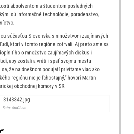
žitosti absolventom a študentom posledných
akými sú informačné technológie, poradenstvo,
níctvo.
šnou súčasťou Slovenska s množstvom zaujímavých
í, ktorí v tomto regióne zotrvali. Aj preto sme sa
 doplniť ho o množstvo zaujímavých diskusii
dí, aby zostali a vrátili späť svojmu mestu
e sa, že na dnešnom podujatí privítame viac ako
ého regiónu nie je ľahostajný,“ hovorí Martin
erickej obchodnej komory v SR.
Foto: AmCham
“