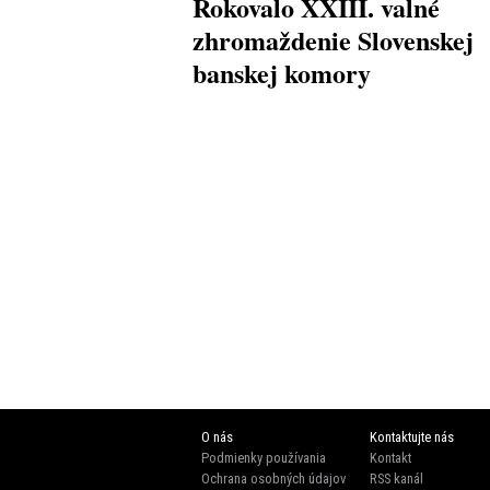
Rokovalo XXIII. valné
zhromaždenie Slovenskej
banskej komory
O nás
Kontaktujte nás
Podmienky používania
Kontakt
Ochrana osobných údajov
RSS kanál