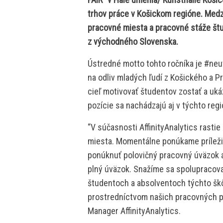
trhov práce v Košickom regióne. Med
pracovné miesta a pracovné stáže št
z východného Slovenska.
Ústredné motto tohto ročníka je #neu
na odliv mladých ľudí z Košického a 
cieľ motivovať študentov zostať a uká
pozície sa nachádzajú aj v týchto reg
“V súčasnosti AffinityAnalytics rasti
miesta. Momentálne ponúkame príleži
ponúknuť polovičný pracovný úväzok 
plný úväzok. Snažíme sa spolupracovať
študentoch a absolventoch týchto škôl
prostredníctvom našich pracovných pr
Manager AffinityAnalytics.