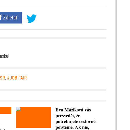
Zdieľať
ensku!
 SR
,
JOB FAIR
Eva Máziková vás
presvedčí, že
.
potrebujete cestovné
poistenie. Ak nie,