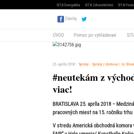
SITA Energetika
SITA Zdravotníctvo
SITA Finan
Zdieľaj
ÚVOD
Pomoc pri vyhľadávaní
SIT
25. apríla 2018
Správy
Správy z domova / zo Slov
#neutekám z východu 
viac!
BRATISLAVA 25. apríla 2018 – Medziná
pracovných miest na 15. ročníku trhu
V stredu Americká obchodná komora v
FAIR“ v Hale umenia/ Kunsthalle Košice[