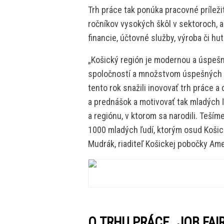
Trh práce tak ponúka pracovné príle
ročníkov vysokých škôl v sektoroch, 
financie, účtovné služby, výroba či hut
„Košický región je modernou a úspe
spoločností a množstvom úspešných ľud
tento rok snažili inovovať trh práce a
a prednášok a motivovať tak mladých ľu
a regiónu, v ktorom sa narodili. Teším
1000 mladých ľudí, ktorým osud Košick
Mudrák, riaditeľ Košickej pobočky Am
O TRHU PRÁCE „JOB FAIR