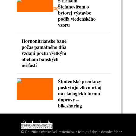
S Erikom
Štefanovičom o
bytovej výstavbe
podľa viedenského
vzoru
Hornonitrianske bane
počas pamätného dňa
vzdajú poctu všetkým
obetiam banských
nešťastí
Študentské preukazy
poskytujú zľavu už aj
na ekologickú formu
dopravy –
bikesharing
© Použitie akýchkoľvek materiálov z tejto stránky je dovolené bez