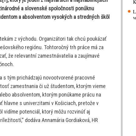
K
zinárodné a slovenské spoločnosti ponúknu
L
udentom a absolventom vysokých a stredných škôl
v
tekám z východu. Organizátori tak chcú poukázať
Prešovského regiónu. Tohtoročný trh práce má za
zať, že relevantní zamestnávatelia a zaujímavé
iónoch.
e a s tým prichádzajú novootvorené pracovné
tosť zamestnania či už študentom, ktorým vieme
alebo absolventom, ktorým ponúkame prácu na
 hlavne s univerzitami v Košiciach, pretože v
 vidíme potenciál, ktorý môžu rozvinúť aj
íležitostí,” dodáva Annamária Gordiaková, HR