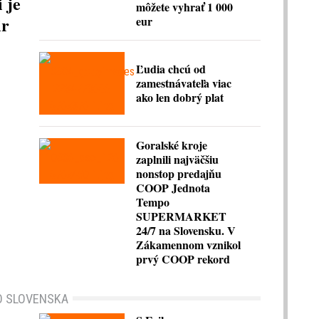
 je
môžete vyhrať 1 000
ir
eur
Ľudia chcú od
zamestnávateľa viac
ako len dobrý plat
Goralské kroje
zaplnili najväčšiu
nonstop predajňu
COOP Jednota
Tempo
SUPERMARKET
24/7 na Slovensku. V
Zákamennom vznikol
prvý COOP rekord
O SLOVENSKA