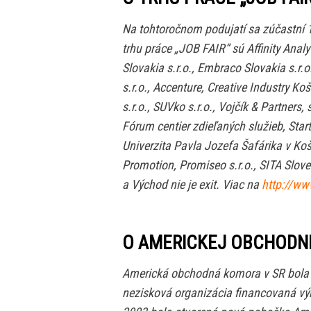
Na tohtoročnom podujatí sa zúčastní 1
trhu práce „JOB FAIR“ sú Affinity Analyt
Slovakia s.r.o., Embraco Slovakia s.r.o
s.r.o., Accenture, Creative Industry Koš
s.r.o., SUVko s.r.o., Vojčík & Partners
Fórum centier zdieľaných služieb, Star
Univerzita Pavla Jozefa Šafárika v Ko
Promotion, Promiseo s.r.o., SITA Slove
a Východ nie je exit. Viac na
http://w
O AMERICKEJ OBCHODN
Americká obchodná komora v SR bola z
nezisková organizácia financovaná výh