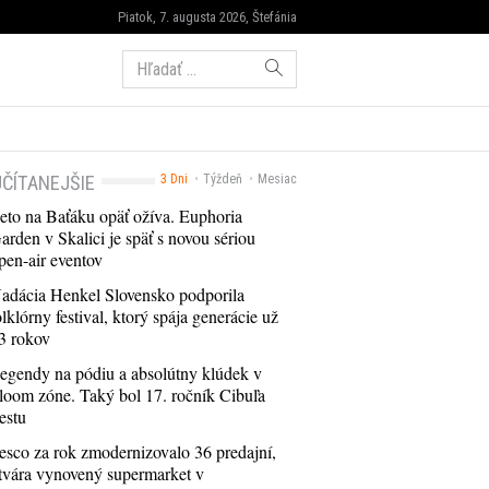
Piatok, 7. augusta 2026, Štefánia
Hľadať:
ČÍTANEJŠIE
3 Dni
Týždeň
Mesiac
eto na Baťáku opäť ožíva. Euphoria
arden v Skalici je späť s novou sériou
pen-air eventov
adácia Henkel Slovensko podporila
olklórny festival, ktorý spája generácie už
3 rokov
egendy na pódiu a absolútny klúdek v
loom zóne. Taký bol 17. ročník Cibuľa
estu
esco za rok zmodernizovalo 36 predajní,
tvára vynovený supermarket v