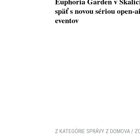
Euphoria Garden v Skalici
späť s novou sériou open-a
eventov
Z KATEGÓRIE SPRÁVY Z DOMOVA / Z