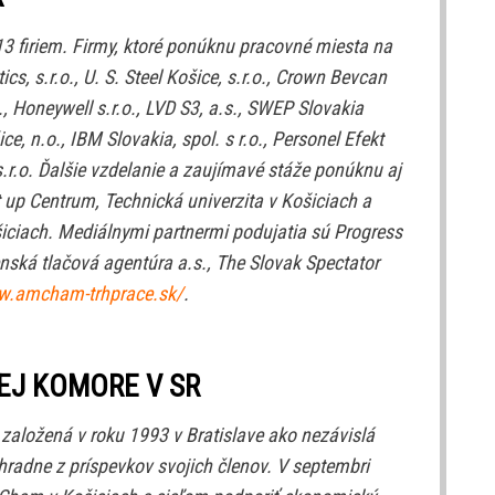
3 firiem. Firmy, ktoré ponúknu pracovné miesta na
ics, s.r.o., U. S. Steel Košice, s.r.o., Crown Bevcan
., Honeywell s.r.o., LVD S3, a.s., SWEP Slovakia
ice, n.o., IBM Slovakia, spol. s r.o., Personel Efekt
, s.r.o. Ďalšie vzdelanie a zaujímavé stáže ponúknu aj
t up Centrum, Technická univerzita v Košiciach a
šiciach. Mediálnymi partnermi podujatia sú Progress
nská tlačová agentúra a.s., The Slovak Spectator
ww.amcham-trhprace.sk/
.
EJ KOMORE V SR
aložená v roku 1993 v Bratislave ako nezávislá
radne z príspevkov svojich členov. V septembri