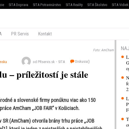
cie
SITA Doprava
SITA Potravinárstvo
SITA Reality
SITA Školstvo
SITA Vidiek
A
PR Servis
Kontakt
NAJ
Foto: AmCham
L
Diskusia(
)
G
enska
od PRservis.sk
SITA
o
– príležitostí je stále
N
f
2
L
rodné a slovenské firmy ponúknu viac ako 150
P
 práce AmCham „JOB FAIR“ v Košiciach.
F
T
 SR (AmCham) otvorila brány trhu práce „JOB
o
1], ktorý je jeden z najstarších a najstabilnejších