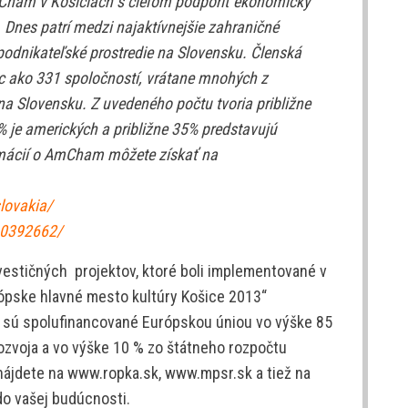
ham v Košiciach s cieľom podporiť ekonomický
Dnes patrí medzi najaktívnejšie zahraničné
odnikateľské prostredie na Slovensku. Členská
c ako 331 spoločností, vrátane mnohých z
na Slovensku. Z uvedeného počtu tvoria približne
 je amerických a približne 35% predstavujú
rmácií o AmCham môžete získať na
lovakia/
10392662/
nvestičných projektov, ktoré boli implementované v
urópske hlavné mesto kultúry Košice 2013“
sú spolufinancované Európskou úniou vo výške 85
zvoja a vo výške 10 % zo štátneho rozpočtu
 nájdete na www.ropka.sk, www.mpsr.sk a tiež na
do vašej budúcnosti.