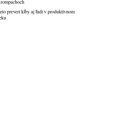
rompachoch
eto preverí kĺby aj ľudí v produktívnom
eku