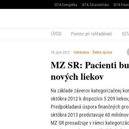
SITA Energetika
SITA Zdravotníctvo
SITA Finan
ÚVOD
Pomoc pri vyhľadávaní
SIT
18. júna 2012
Vyhlásenia
Štátna správa
MZ SR: Pacienti bu
nových liekov
Na základe záverov kategorizačnej kom
októbra 2012 k dispozícii 5 209 lieko
Predpokladaná úspora finančných pros
októbra 2013 predstavuje 60 miliónov
MZ SR presadzuje v rámci kategorizáci