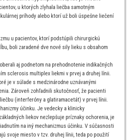
cientov, u ktorých zlyhala liečba samotným
ulárnej príhody alebo ktorí už boli úspešne liečení
u u pacientov, ktorí podstúpili chirurgickú
bu, boli zaradené dve nové sily lieku s obsahom
aoberali aj podnetom na prehodnotenie indikačných
ím sclerosis multiplex liekmi v prvej a druhej línii.
ktoré je v súlade s medzinárodne uznávanými
nia. Zároveň zohľadnili skutočnosť, že pacienti
čbu (interferóny a glatiramacetát) v prvej línii.
chanizmy účinku. Je vedecky a klinicky
ákladných liekov nezlepšuje príznaky ochorenia, je
hliadnutím na iný mechanizmus účinku. V súčasnosti
jú svoje miesto v tzv. druhej línii, teda po použití