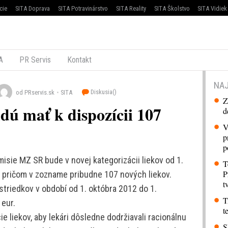
cie
SITA Doprava
SITA Potravinárstvo
SITA Reality
SITA Školstvo
SITA Vidiek
A
PR Servis
Kontakt
NAJ
Diskusia(
)
od PRservis.sk
SITA
Z
dú mať k dispozícii 107
d
V
p
p
isie MZ SR bude v novej kategorizácii liekov od 1.
T
P
v, pričom v zozname pribudne 107 nových liekov.
t
triedkov v období od 1. októbra 2012 do 1.
T
 eur.
t
e liekov, aby lekári dôsledne dodržiavali racionálnu
S