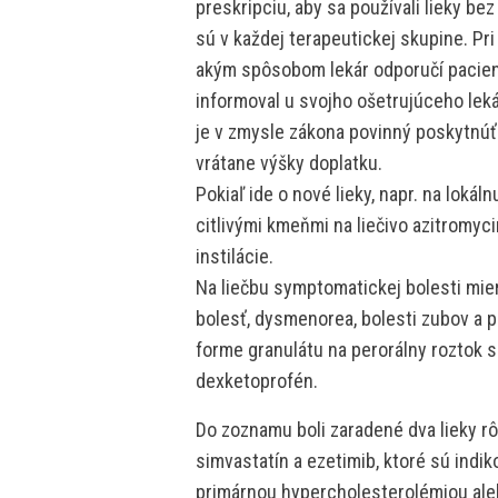
preskripciu, aby sa používali lieky be
sú v každej terapeutickej skupine. Pri
akým spôsobom lekár odporučí paciento
informoval u svojho ošetrujúceho lekár
je v zmysle zákona povinný poskytnúť
vrátane výšky doplatku.
Pokiaľ ide o nové lieky, napr. na lokál
citlivými kmeňmi na liečivo azitromyci
instilácie.
Na liečbu symptomatickej bolesti mier
bolesť, dysmenorea, bolesti zubov a po
forme granulátu na perorálny roztok 
dexketoprofén.
Do zoznamu boli zaradené dva lieky rô
simvastatín a ezetimib, ktoré sú indik
primárnou hypercholesterolémiou ale