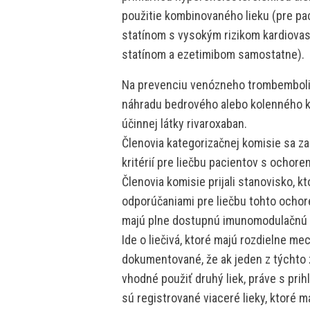
použitie kombinovaného lieku (pre pa
statínom s vysokým rizikom kardiovask
statínom a ezetimibom samostatne).
Na prevenciu venózneho trombembolizm
náhradu bedrového alebo kolenného kĺ
účinnej látky rivaroxaban.
Členovia kategorizačnej komisie sa z
kritérií pre liečbu pacientov s ochoren
Členovia komisie prijali stanovisko, 
odporúčaniami pre liečbu tohto ochore
majú plne dostupnú imunomodulačnú lie
Ide o liečivá, ktoré majú rozdielne me
dokumentované, že ak jeden z týchto z
vhodné použiť druhý liek, práve s pri
sú registrované viaceré lieky, ktoré ma