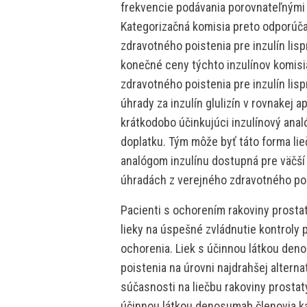
frekvencie podávania porovnateľnými 
Kategorizačná komisia preto odporúč
zdravotného poistenia pre inzulín lisp
konečné ceny týchto inzulínov komisi
zdravotného poistenia pre inzulín lis
úhrady za inzulín glulizín v rovnakej 
krátkodobo účinkujúci inzulínový analó
doplatku. Tým môže byť táto forma li
analógom inzulínu dostupná pre väčší
úhradách z verejného zdravotného poi
Pacienti s ochorením rakoviny prosta
lieky na úspešné zvládnutie kontroly 
ochorenia. Liek s účinnou látkou den
poistenia na úrovni najdrahšej altern
súčasnosti na liečbu rakoviny prostat
účinnou látkou denosumab členovia ka