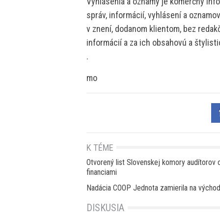
Vyhlásenia a oznamy je komerčný info
správ, informácií, vyhlásení a oznamo
v znení, dodanom klientom, bez redakč
informácií a za ich obsahovú a štylis
.
mo
K TÉME
Otvorený list Slovenskej komory audítorov 
financiami
Nadácia COOP Jednota zamierila na východ
DISKUSIA