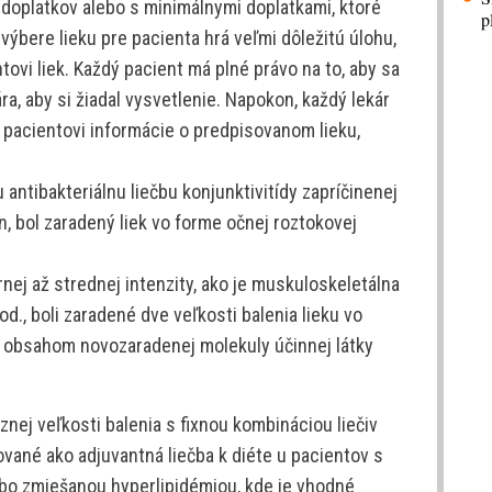
z doplatkov alebo s minimálnymi doplatkami, ktoré
p
 výbere lieku pre pacienta hrá veľmi dôležitú úlohu,
vi liek. Každý pacient má plné právo na to, aby sa
a, aby si žiadal vysvetlenie. Napokon, každý lekár
 pacientovi informácie o predpisovanom lieku,
nu antibakteriálnu liečbu konjunktivitídy zapríčinenej
n, bol zaradený liek vo forme očnej roztokovej
nej až strednej intenzity, ako je muskuloskeletálna
d., boli zaradené dve veľkosti balenia lieku vo
s obsahom novozaradenej molekuly účinnej látky
znej veľkosti balenia s fixnou kombináciou liečiv
ované ako adjuvantná liečba k diéte u pacientov s
bo zmiešanou hyperlipidémiou, kde je vhodné