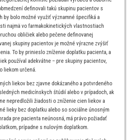
obmedzení definovali takú skupinu pacientov s
ch by bolo možné využiť významné špecifiká a
nosti najmä vo farmakokinetických vlastnostiach
poruchou obličiek alebo pečene definovanej
ovanej skupiny pacientov je možné výrazne zvýšiť
nia. To by prinieslo zníženie doplatku pacienta, a
iek používal adekvátne – pre skupiny pacientov,
o liekom určená.
aných liekov bez zjavne dokázaného a potvrdeného
sledných medicínskych štúdií alebo v prípadoch, ak
 nepredložili žiadosti o zníženie cien liekov a
dné lieky bez doplatku alebo so sociálne únosným
úhrada pre pacienta neúnosná, má právo požiadať
oplatkom, prípadne s nulovým doplatkom.