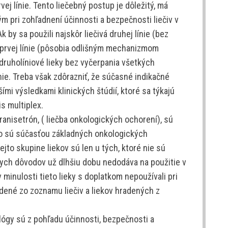
ej línie. Tento liečebný postup je dôležitý, má
m pri zohľadnení účinnosti a bezpečnosti liečiv v
 Ak by sa použili najskôr liečivá druhej línie (bez
i prvej línie (pôsobia odlišným mechanizmom
ť druholíniové lieky bez vyčerpania všetkých
ínie. Treba však zdôrazniť, že súčasné indikačné
mi výsledkami klinických štúdií, ktoré sa týkajú
s multiplex.
ranisetrón, ( liečba onkologických ochorení), sú
ko sú súčasťou základných onkologických
jto skupine liekov sú len u tých, ktoré nie sú
nych dôvodov už dlhšiu dobu nedodáva na použitie v
v minulosti tieto lieky s doplatkom nepoužívali pri
adené zo zoznamu liečiv a liekov hradených z
lógy sú z pohľadu účinnosti, bezpečnosti a