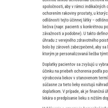
spoločnosti, aby v rámci indikačných 
ochorením rakoviny prostaty, u ktorý
odlišnosti tejto účinnej látky – odliš
liečiva (napr. pacienti s konkrétnou 
závažnosti a podobne). U takto defin
úhradu z verejného zdravotného poiste
bolo by zároveň zabezpečené, aby sa l
ktorým je personalizovaná liečba týmt
Doplatky pacientov sa zvyšujú u vybr
účinku na priebeh ochorenia podľa po
výrobcovia liekov v stanovenom termíne
súčasne za tieto lieky existujú náhra
doplatkom. V prípade, ak je finančná 
lekára o predpísanie lieku s nižším d