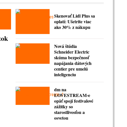
Skenovať Lidl Plus sa
oplatí: Ušetrite viac
ako 30% z nákupu
zok
Nová štúdia
Schneider Electric
skúma bezpečnosť
napájania dátových
centier pre umelú
inteligenciu
dm na
LOVESTREAM-e
opäť spojí festivalové
zážitky so
starostlivosťou a
osvetou