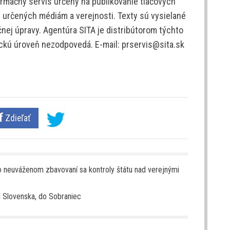
rmačný servis určený na publikovanie tlačových
v určených médiám a verejnosti. Texty sú vysielané
nej úpravy. Agentúra SITA je distribútorom týchto
tickú úroveň nezodpovedá. E-mail: prservis@sita.sk
Zdieľať
o neuváženom zbavovaní sa kontroly štátu nad verejnými
 Slovenska, do Sobraniec