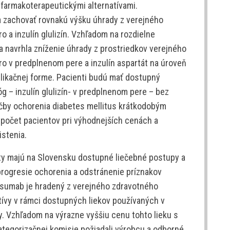
farmakoterapeutickými alternatívami.
a zachovať rovnakú výšku úhrady z verejného
ro a inzulín glulizín. Vzhľadom na rozdielne
a navrhla zníženie úhrady z prostriedkov verejného
pro v predplnenom pere a inzulín aspartát na úroveň
aplikačnej forme. Pacienti budú mať dostupný
g – inzulín glulizín- v predplnenom pere – bez
ečby ochorenia diabetes mellitus krátkodobým
 počet pacientov pri výhodnejších cenách a
stenia.
ty majú na Slovensku dostupné liečebné postupy a
progresie ochorenia a odstránenie príznakov
osumab je hradený z verejného zdravotného
atívy v rámci dostupných liekov používaných v
y. Vzhľadom na výrazne vyššiu cenu tohto lieku s
tegorizačnej komisie požiadali výrobcu a odborné