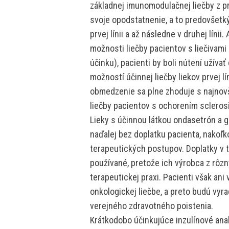
základnej imunomodulačnej liečby z prv
svoje opodstatnenie, a to predovšetký
prvej línii a až následne v druhej línii.
možnosti liečby pacientov s liečivam
účinku), pacienti by boli nútení užíva
možností účinnej liečby liekov prvej l
obmedzenie sa plne zhoduje s najnovší
liečby pacientov s ochorením sclerosi
Lieky s účinnou látkou ondasetrón a g
naďalej bez doplatku pacienta, nakoľ
terapeutických postupov. Doplatky v te
používané, pretože ich výrobca z rôz
terapeutickej praxi. Pacienti však ani 
onkologickej liečbe, a preto budú vyr
verejného zdravotného poistenia.
Krátkodobo účinkujúce inzulínové ana