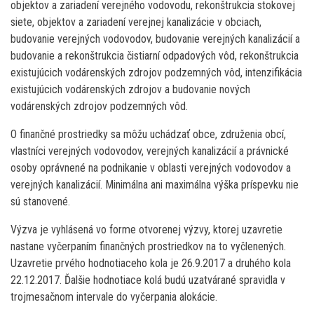
objektov a zariadení verejného vodovodu, rekonštrukcia stokovej
siete, objektov a zariadení verejnej kanalizácie v obciach,
budovanie verejných vodovodov, budovanie verejných kanalizácií a
budovanie a rekonštrukcia čistiarní odpadových vôd, rekonštrukcia
existujúcich vodárenských zdrojov podzemných vôd, intenzifikácia
existujúcich vodárenských zdrojov a budovanie nových
vodárenských zdrojov podzemných vôd.
O finančné prostriedky sa môžu uchádzať obce, združenia obcí,
vlastníci verejných vodovodov, verejných kanalizácií a právnické
osoby oprávnené na podnikanie v oblasti verejných vodovodov a
verejných kanalizácií. Minimálna ani maximálna výška príspevku nie
sú stanovené.
Výzva je vyhlásená vo forme otvorenej výzvy, ktorej uzavretie
nastane vyčerpaním finančných prostriedkov na to vyčlenených.
Uzavretie prvého hodnotiaceho kola je 26.9.2017 a druhého kola
22.12.2017. Ďalšie hodnotiace kolá budú uzatvárané spravidla v
trojmesačnom intervale do vyčerpania alokácie.