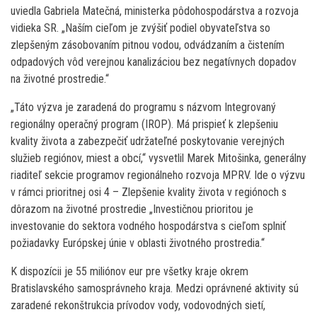
uviedla Gabriela Matečná, ministerka pôdohospodárstva a rozvoja
vidieka SR. „Naším cieľom je zvýšiť podiel obyvateľstva so
zlepšeným zásobovaním pitnou vodou, odvádzaním a čistením
odpadových vôd verejnou kanalizáciou bez negatívnych dopadov
na životné prostredie.“
„Táto výzva je zaradená do programu s názvom Integrovaný
regionálny operačný program (IROP). Má prispieť k zlepšeniu
kvality života a zabezpečiť udržateľné poskytovanie verejných
služieb regiónov, miest a obcí,“ vysvetlil Marek Mitošinka, generálny
riaditeľ sekcie programov regionálneho rozvoja MPRV. Ide o výzvu
v rámci prioritnej osi 4 – Zlepšenie kvality života v regiónoch s
dôrazom na životné prostredie „Investičnou prioritou je
investovanie do sektora vodného hospodárstva s cieľom splniť
požiadavky Európskej únie v oblasti životného prostredia.“
K dispozícii je 55 miliónov eur pre všetky kraje okrem
Bratislavského samosprávneho kraja. Medzi oprávnené aktivity sú
zaradené rekonštrukcia prívodov vody, vodovodných sietí,