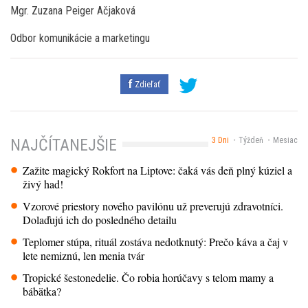
Mgr. Zuzana Peiger Ačjaková
Odbor komunikácie a marketingu
Zdieľať
3 Dni
Týždeň
Mesiac
NAJČÍTANEJŠIE
Zažite magický Rokfort na Liptove: čaká vás deň plný kúziel a
živý had!
Vzorové priestory nového pavilónu už preverujú zdravotníci.
Dolaďujú ich do posledného detailu
Teplomer stúpa, rituál zostáva nedotknutý: Prečo káva a čaj v
lete nemiznú, len menia tvár
Tropické šestonedelie. Čo robia horúčavy s telom mamy a
bábätka?