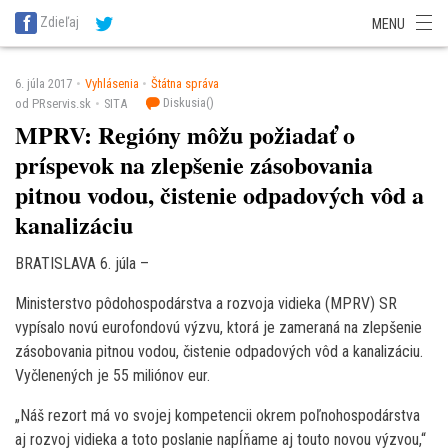
SITA Energetika
SITA Zdravotníctvo
SITA Financie
SITA Doprava
Zdieľaj
MENU
SITA Potravinárstvo
SITA Reality
SITA Školstvo
SITA Vidiek
6. júla 2017
Vyhlásenia
Štátna správa
Diskusia(
)
od PRservis.sk
SITA
MPRV: Regióny môžu požiadať o
príspevok na zlepšenie zásobovania
pitnou vodou, čistenie odpadových vôd a
kanalizáciu
BRATISLAVA 6. júla –
Ministerstvo pôdohospodárstva a rozvoja vidieka (MPRV) SR
vypísalo novú eurofondovú výzvu, ktorá je zameraná na zlepšenie
zásobovania pitnou vodou, čistenie odpadových vôd a kanalizáciu.
Vyčlenených je 55 miliónov eur.
„Náš rezort má vo svojej kompetencii okrem poľnohospodárstva
aj rozvoj vidieka a toto poslanie napĺňame aj touto novou výzvou,“