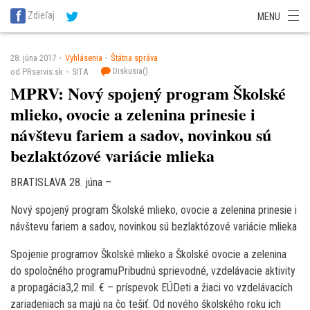
SITA Energetika
SITA Zdravotníctvo
SITA Financie
SITA Doprava
Zdieľaj
MENU
SITA Potravinárstvo
SITA Reality
SITA Školstvo
SITA Vidiek
28. júna 2017
Vyhlásenia
Štátna správa
Diskusia(
)
od PRservis.sk
SITA
MPRV: Nový spojený program Školské
mlieko, ovocie a zelenina prinesie i
návštevu fariem a sadov, novinkou sú
bezlaktózové variácie mlieka
BRATISLAVA 28. júna –
Nový spojený program Školské mlieko, ovocie a zelenina prinesie i
návštevu fariem a sadov, novinkou sú bezlaktózové variácie mlieka
Spojenie programov Školské mlieko a Školské ovocie a zelenina
do spoločného programuPribudnú sprievodné, vzdelávacie aktivity
a propagácia3,2 mil. € – príspevok EÚDeti a žiaci vo vzdelávacích
zariadeniach sa majú na čo tešiť. Od nového školského roku ich