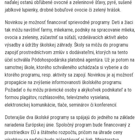
naďalej ostanú obľúbené ovocné a zeleninové šťavy, pyré, sušené
jablkové lupienky, drobné bobuľové ovocie či zelený hrášok.
Novinkou je možnosť financovať sprievodné programy. Deti a žiaci
tak môžu navštíviť farmy, mliekarne, podniky na spracovanie mlieka,
ovocia a zeleniny, zúčastniť sa súťaží, vzdelávacích aktivít alebo
výsadby a údržby školskej záhrady. Školy sa môžu do programu
zapojiť prostredníctvom zmlúv s dodávateľmi, ktorých na tento
účel schválila Pôdohospodárska platobná agentúra. Už je potom na
samotnej škole, ktorého schváleného uchádzača si vyberie a do
ktorého programu, resp. aktivity sa zapojí. Novinkou je aj možnosť
propagácie na zvýšenie informovanosti školského programu.
Požiadať o ňu môžu právnické osoby a akýkoľvek podnikateľ a to
formou plagátov, rozhlasového, televízneho vysielania,
elektronickej komunikácie, tlače, seminárov či konferencií.
Doterajšie dva školské programy sa spájajú do jedného na základe
nariadenia Európskej únie. Spoločný program bude financovaný z
prostriedkov EÚ a štátneho rozpočtu, pričom na úhrade ceny
výrobkov sa naďalej bude zúčastňovať aj žiak. Ministerstvo