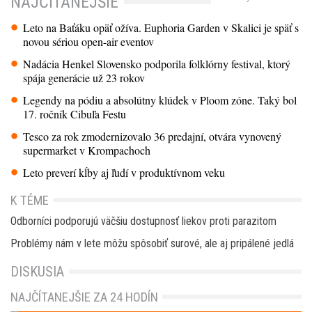
NAJČÍTANEJŠIE
Leto na Baťáku opäť ožíva. Euphoria Garden v Skalici je späť s
novou sériou open-air eventov
Nadácia Henkel Slovensko podporila folklórny festival, ktorý
spája generácie už 23 rokov
Legendy na pódiu a absolútny klúdek v Ploom zóne. Taký bol
17. ročník Cibuľa Festu
Tesco za rok zmodernizovalo 36 predajní, otvára vynovený
supermarket v Krompachoch
Leto preverí kĺby aj ľudí v produktívnom veku
K TÉME
Odborníci podporujú väčšiu dostupnosť liekov proti parazitom
Problémy nám v lete môžu spôsobiť surové, ale aj pripálené jedlá
DISKUSIA
NAJČÍTANEJŠIE ZA 24 HODÍN