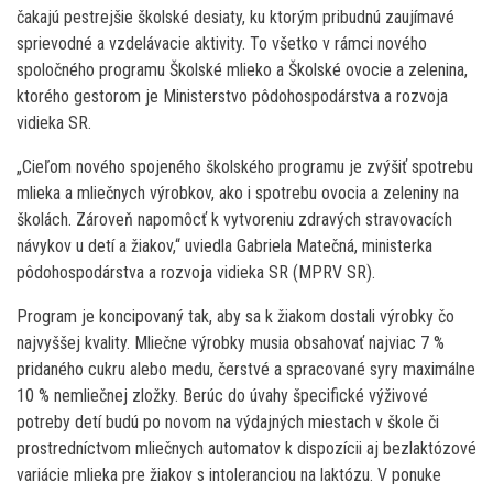
čakajú pestrejšie školské desiaty, ku ktorým pribudnú zaujímavé
sprievodné a vzdelávacie aktivity. To všetko v rámci nového
spoločného programu Školské mlieko a Školské ovocie a zelenina,
ktorého gestorom je Ministerstvo pôdohospodárstva a rozvoja
vidieka SR.
„Cieľom nového spojeného školského programu je zvýšiť spotrebu
mlieka a mliečnych výrobkov, ako i spotrebu ovocia a zeleniny na
školách. Zároveň napomôcť k vytvoreniu zdravých stravovacích
návykov u detí a žiakov,“ uviedla Gabriela Matečná, ministerka
pôdohospodárstva a rozvoja vidieka SR (MPRV SR).
Program je koncipovaný tak, aby sa k žiakom dostali výrobky čo
najvyššej kvality. Mliečne výrobky musia obsahovať najviac 7 %
pridaného cukru alebo medu, čerstvé a spracované syry maximálne
10 % nemliečnej zložky. Berúc do úvahy špecifické výživové
potreby detí budú po novom na výdajných miestach v škole či
prostredníctvom mliečnych automatov k dispozícii aj bezlaktózové
variácie mlieka pre žiakov s intoleranciou na laktózu. V ponuke