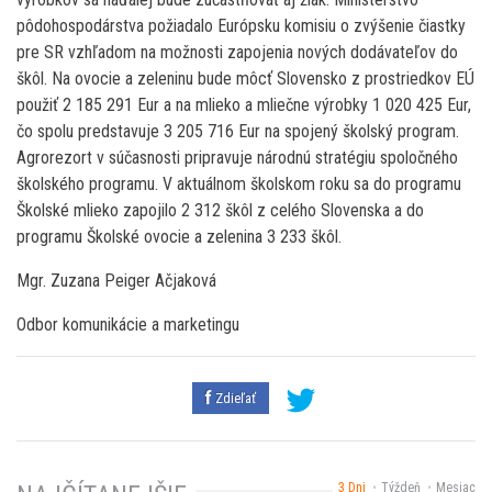
pôdohospodárstva požiadalo Európsku komisiu o zvýšenie čiastky
pre SR vzhľadom na možnosti zapojenia nových dodávateľov do
škôl. Na ovocie a zeleninu bude môcť Slovensko z prostriedkov EÚ
použiť 2 185 291 Eur a na mlieko a mliečne výrobky 1 020 425 Eur,
čo spolu predstavuje 3 205 716 Eur na spojený školský program.
Agrorezort v súčasnosti pripravuje národnú stratégiu spoločného
školského programu. V aktuálnom školskom roku sa do programu
Školské mlieko zapojilo 2 312 škôl z celého Slovenska a do
programu Školské ovocie a zelenina 3 233 škôl.
Mgr. Zuzana Peiger Ačjaková
Odbor komunikácie a marketingu
Zdieľať
3 Dni
Týždeň
Mesiac