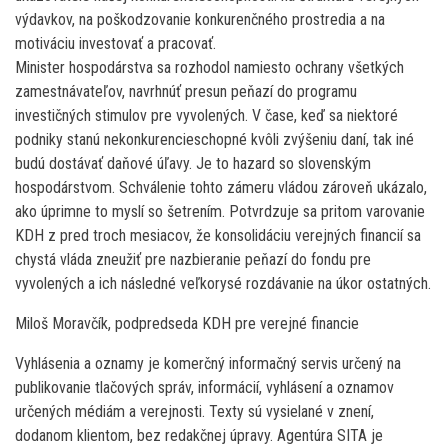
výdavkov, na poškodzovanie konkurenčného prostredia a na
motiváciu investovať a pracovať.
Minister hospodárstva sa rozhodol namiesto ochrany všetkých
zamestnávateľov, navrhnúť presun peňazí do programu
investičných stimulov pre vyvolených. V čase, keď sa niektoré
podniky stanú nekonkurencieschopné kvôli zvýšeniu daní, tak iné
budú dostávať daňové úľavy. Je to hazard so slovenským
hospodárstvom. Schválenie tohto zámeru vládou zároveň ukázalo,
ako úprimne to myslí so šetrením. Potvrdzuje sa pritom varovanie
KDH z pred troch mesiacov, že konsolidáciu verejných financií sa
chystá vláda zneužiť pre nazbieranie peňazí do fondu pre
vyvolených a ich následné veľkorysé rozdávanie na úkor ostatných.
Miloš Moravčík, podpredseda KDH pre verejné financie
Vyhlásenia a oznamy je komerčný informačný servis určený na
publikovanie tlačových správ, informácií, vyhlásení a oznamov
určených médiám a verejnosti. Texty sú vysielané v znení,
dodanom klientom, bez redakčnej úpravy. Agentúra SITA je