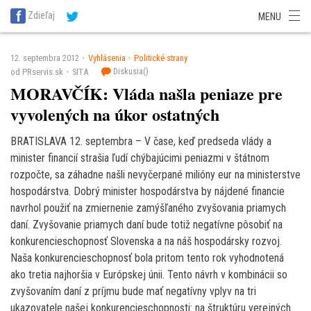
SITA Energetika
SITA Zdravotníctvo
SITA Financie
SITA Doprava
Zdieľaj
MENU
SITA Potravinárstvo
SITA Reality
SITA Školstvo
SITA Vidiek
12. septembra 2012
Vyhlásenia
Politické strany
Diskusia(
)
od PRservis.sk
SITA
MORAVČÍK: Vláda našla peniaze pre
vyvolených na úkor ostatných
BRATISLAVA 12. septembra – V čase, keď predseda vlády a
minister financií strašia ľudí chýbajúcimi peniazmi v štátnom
rozpočte, sa záhadne našli nevyčerpané milióny eur na ministerstve
hospodárstva. Dobrý minister hospodárstva by nájdené financie
navrhol použiť na zmiernenie zamýšľaného zvyšovania priamych
daní. Zvyšovanie priamych daní bude totiž negatívne pôsobiť na
konkurencieschopnosť Slovenska a na náš hospodársky rozvoj.
Naša konkurencieschopnosť bola pritom tento rok vyhodnotená
ako tretia najhoršia v Európskej únii. Tento návrh v kombinácii so
zvyšovaním daní z príjmu bude mať negatívny vplyv na tri
ukazovatele našej konkurencieschopnosti: na štruktúru verejných