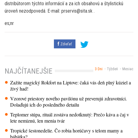
distribútorom týchto informácií a za ich obsahovú a štylistickú
úroveň nezodpovedá. E-mail: prservis@sita.sk .
es;nr
Zdieľať
3 Dni
Týždeň
Mesiac
NAJČÍTANEJŠIE
Zažite magický Rokfort na Liptove: čaká vás deň plný kúziel a
živý had!
Vzorové priestory nového pavilónu už preverujú zdravotníci.
Dolaďujú ich do posledného detailu
Teplomer stúpa, rituál zostáva nedotknutý: Prečo káva a čaj v
lete nemiznú, len menia tvár
Tropické šestonedelie. Čo robia horúčavy s telom mamy a
bábätka?