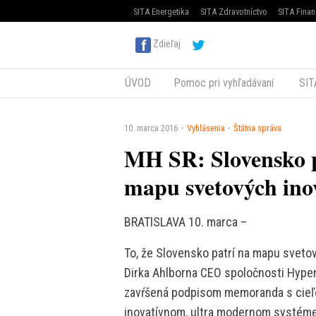
SITA Energetika
SITA Zdravotníctvo
SITA Finan
Zdieľaj
ÚVOD
Pomoc pri vyhľadávaní
SIT
10. marca 2016
Vyhlásenia
Štátna správa
MH SR: Slovensko p
mapu svetových ino
BRATISLAVA 10. marca –
To, že Slovensko patrí na mapu sveto
Dirka Ahlborna CEO spoločnosti Hyper
zavŕšená podpisom memoranda s cieľ
inovatívnom, ultra modernom systém