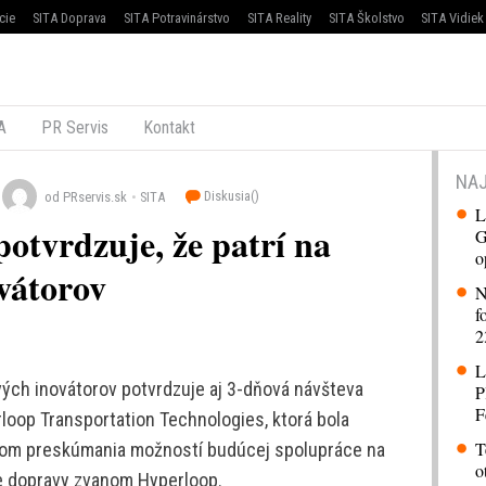
cie
SITA Doprava
SITA Potravinárstvo
SITA Reality
SITA Školstvo
SITA Vidiek
A
PR Servis
Kontakt
NAJ
Diskusia(
)
od PRservis.sk
SITA
L
otvrdzuje, že patrí na
G
o
vátorov
N
f
2
L
vých inovátorov potvrdzuje aj 3-dňová návšteva
P
F
loop Transportation Technologies, ktorá bola
T
om preskúmania možností budúcej spolupráce na
o
e dopravy zvanom Hyperloop.