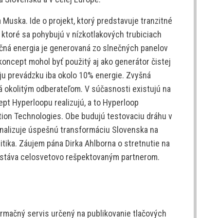
Muska. Ide o projekt, ktorý predstavuje tranzitné
ktoré sa pohybujú v nízkotlakových trubiciach
čná energia je generovaná zo slnečných panelov
koncept mohol byť použitý aj ako generátor čistej
ju prevádzku iba okolo 10% energie. Zvyšná
á okolitým odberateľom. V súčasnosti existujú na
ept Hyperloopu realizujú, a to Hyperloop
ion Technologies. Obe budujú testovaciu dráhu v
ignalizuje úspešnú transformáciu Slovenska na
olitika. Záujem pána Dirka Ahlborna o stretnutie na
 stáva celosvetovo rešpektovaným partnerom.
rmačný servis určený na publikovanie tlačových