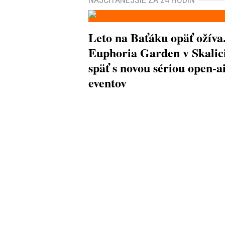
Leto na Baťáku opäť ožíva
Euphoria Garden v Skalici
späť s novou sériou open-a
eventov