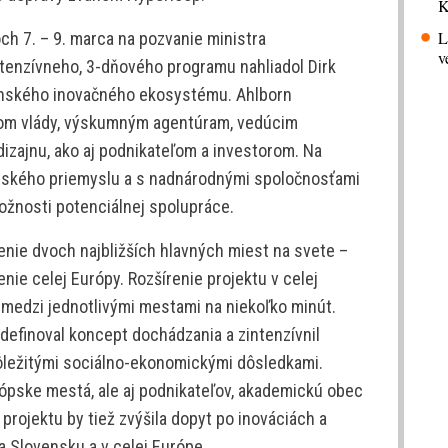
K
L
och 7. – 9. marca na pozvanie ministra
v
tenzívneho, 3-dňového programu nahliadol Dirk
venského inovačného ekosystému. Ahlborn
com vlády, výskumným agentúram, vedúcim
izajnu, ako aj podnikateľom a investorom. Na
venského priemyslu a s nadnárodnými spoločnosťami
ožnosti potenciálnej spolupráce.
enie dvoch najbližších hlavných miest na svete –
nie celej Európy. Rozšírenie projektu v celej
 medzi jednotlivými mestami na niekoľko minút.
efinoval koncept dochádzania a zintenzívnil
ôležitými sociálno-ekonomickými dôsledkami.
rópske mestá, ale aj podnikateľov, akademickú obec
projektu by tiež zvýšila dopyt po inováciách a
a Slovensku a v celej Európe.