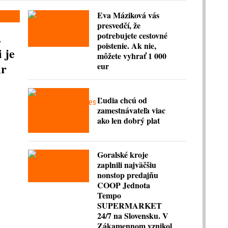
Eva Máziková vás
presvedčí, že
.
potrebujete cestovné
poistenie. Ak nie,
 je
môžete vyhrať 1 000
ir
eur
Ľudia chcú od
zamestnávateľa viac
ako len dobrý plat
Goralské kroje
zaplnili najväčšiu
nonstop predajňu
COOP Jednota
Tempo
SUPERMARKET
24/7 na Slovensku. V
Zákamennom vznikol