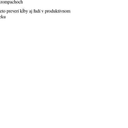
rompachoch
eto preverí kĺby aj ľudí v produktívnom
eku