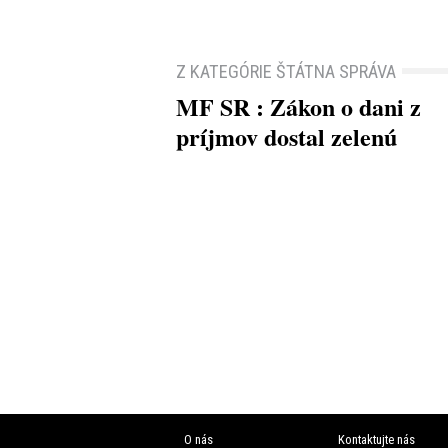
Z KATEGÓRIE ŠTÁTNA SPRÁVA
MF SR : Zákon o dani z
príjmov dostal zelenú
O nás
Kontaktujte nás