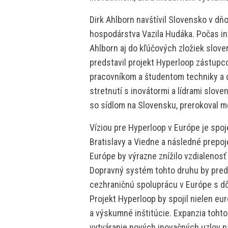
Dirk Ahlborn navštívil Slovensko v dň
hospodárstva Vazila Hudáka. Počas in
Ahlborn aj do kľúčových zložiek slo
predstavil projekt Hyperloop zástup
pracovníkom a študentom techniky a d
stretnutí s inovátormi a lídrami slo
so sídlom na Slovensku, prerokoval m
Víziou pre Hyperloop v Európe je spoj
Bratislavy a Viedne a následné prepoje
Európe by výrazne znížilo vzdialenosť
Dopravný systém tohto druhu by predd
cezhraničnú spoluprácu v Európe s d
Projekt Hyperloop by spojil nielen eu
a výskumné inštitúcie. Expanzia tohto 
vytváranie nových inovačných uzlov n