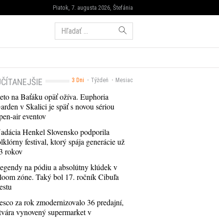
Piatok, 7. augusta 2026, Štefánia
Hľadať:
ČÍTANEJŠIE
3 Dni
Týždeň
Mesiac
eto na Baťáku opäť ožíva. Euphoria
arden v Skalici je späť s novou sériou
pen-air eventov
adácia Henkel Slovensko podporila
olklórny festival, ktorý spája generácie už
3 rokov
egendy na pódiu a absolútny klúdek v
loom zóne. Taký bol 17. ročník Cibuľa
estu
esco za rok zmodernizovalo 36 predajní,
tvára vynovený supermarket v