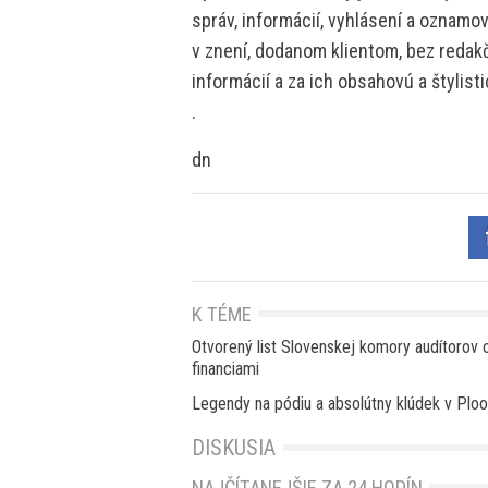
správ, informácií, vyhlásení a oznamo
v znení, dodanom klientom, bez redakč
informácií a za ich obsahovú a štylis
.
dn
K TÉME
Otvorený list Slovenskej komory audítorov 
financiami
Legendy na pódiu a absolútny klúdek v Ploo
DISKUSIA
NAJČÍTANEJŠIE ZA 24 HODÍN