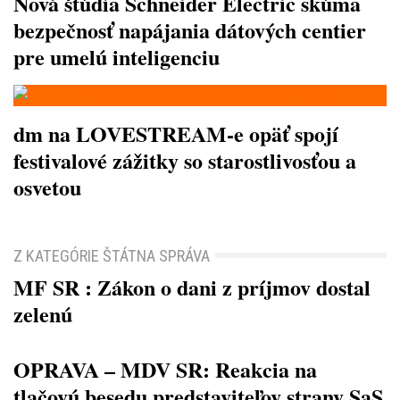
Nová štúdia Schneider Electric skúma
bezpečnosť napájania dátových centier
pre umelú inteligenciu
dm na LOVESTREAM-e opäť spojí
festivalové zážitky so starostlivosťou a
osvetou
Z KATEGÓRIE ŠTÁTNA SPRÁVA
MF SR : Zákon o dani z príjmov dostal
zelenú
OPRAVA – MDV SR: Reakcia na
tlačovú besedu predstaviteľov strany SaS