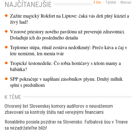
3 Dni
Týždeň
Mesiac
NAJČÍTANEJŠIE
Zažite magický Rokfort na Liptove: čaká vás deň plný kúziel a
živý had!
Vzorové priestory nového pavilónu už preverujú zdravotníci.
Dolaďujú ich do posledného detailu
Teplomer stúpa, rituál zostáva nedotknutý: Prečo káva a čaj v
lete nemiznú, len menia tvár
Tropické šestonedelie. Čo robia horúčavy s telom mamy a
bábätka?
SPP pokračuje v napĺňaní zásobníkov plynu. Druhý míľnik
splní s predstihom
K TÉME
Otvorený list Slovenskej komory audítorov o neuváženom
zbavovaní sa kontroly štátu nad verejnými financiami
Ronaldinho posiela pozdrav na Slovensko. Futbalová šou v Trnave
sa nezadržateľne blíži!