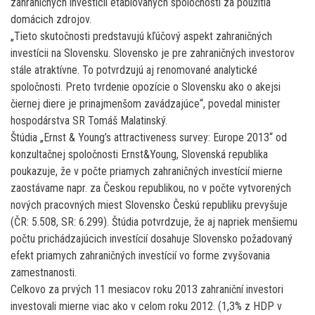
zahraničných investícií etablovaných spoločností za použitia
domácich zdrojov.
„Tieto skutočnosti predstavujú kľúčový aspekt zahraničných
investícii na Slovensku. Slovensko je pre zahraničných investorov
stále atraktívne. To potvrdzujú aj renomované analytické
spoločnosti. Preto tvrdenie opozície o Slovensku ako o akejsi
čiernej diere je prinajmenšom zavádzajúce“, povedal minister
hospodárstva SR Tomáš Malatinský.
Štúdia „Ernst & Young’s attractiveness survey: Europe 2013“ od
konzultačnej spoločnosti Ernst&Young, Slovenská republika
poukazuje, že v počte priamych zahraničných investícií mierne
zaostávame napr. za Českou republikou, no v počte vytvorených
nových pracovných miest Slovensko Českú republiku prevyšuje
(ČR: 5.508, SR: 6.299). Štúdia potvrdzuje, že aj napriek menšiemu
počtu prichádzajúcich investícií dosahuje Slovensko požadovaný
efekt priamych zahraničných investícií vo forme zvyšovania
zamestnanosti.
Celkovo za prvých 11 mesiacov roku 2013 zahraniční investori
investovali mierne viac ako v celom roku 2012. (1,3% z HDP v