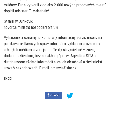
miliónov Eur a vytvorili viac ako 2 000 nových pracovných miest“,
doplnil minister T. Malatinský.
Stanislav Jurikovič
hovorca ministra hospodárstva SR
Vyhlásenia a oznamy je komerčný informačný servis určený na
publikovanie tlačových správ, informácií, vyhlásení a oznamov
určených médiám a verejnosti. Texty sú vysielané v znení,
dodanom klientom, bez redakčnej úpravy. Agentúra SITA je
distribútorom týchto informácií a za ich obsahovú a štylistickú
úroveň nezodpovedá. E-mail: prservis@sita.sk .
jb;qq
Zdieľať