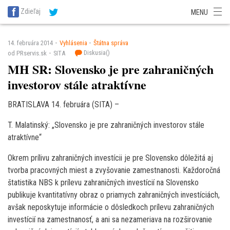
SITA Energetika
SITA Zdravotníctvo
SITA Financie
SITA Doprava
Zdieľaj
MENU
SITA Potravinárstvo
SITA Reality
SITA Školstvo
SITA Vidiek
14. februára 2014
Vyhlásenia
Štátna správa
Diskusia(
)
od PRservis.sk
SITA
MH SR: Slovensko je pre zahraničných
investorov stále atraktívne
BRATISLAVA 14. februára (SITA) –
T. Malatinský: „Slovensko je pre zahraničných investorov stále
atraktívne“
Okrem prílivu zahraničných investícii je pre Slovensko dôležitá aj
tvorba pracovných miest a zvyšovanie zamestnanosti. Každoročná
štatistika NBS k prílevu zahraničných investícií na Slovensko
publikuje kvantitatívny obraz o priamych zahraničných investíciách,
avšak neposkytuje informácie o dôsledkoch prílevu zahraničných
investícií na zamestnanosť, a ani sa nezameriava na rozširovanie