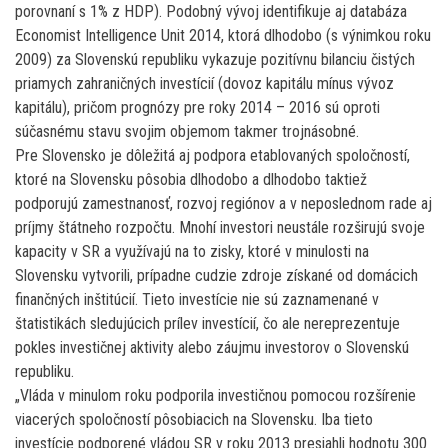
porovnaní s 1% z HDP). Podobný vývoj identifikuje aj databáza
Economist Intelligence Unit 2014, ktorá dlhodobo (s výnimkou roku
2009) za Slovenskú republiku vykazuje pozitívnu bilanciu čistých
priamych zahraničných investícií (dovoz kapitálu mínus vývoz
kapitálu), pričom prognózy pre roky 2014 – 2016 sú oproti
súčasnému stavu svojim objemom takmer trojnásobné.
Pre Slovensko je dôležitá aj podpora etablovaných spoločností,
ktoré na Slovensku pôsobia dlhodobo a dlhodobo taktiež
podporujú zamestnanosť, rozvoj regiónov a v neposlednom rade aj
príjmy štátneho rozpočtu. Mnohí investori neustále rozširujú svoje
kapacity v SR a využívajú na to zisky, ktoré v minulosti na
Slovensku vytvorili, prípadne cudzie zdroje získané od domácich
finančných inštitúcií. Tieto investície nie sú zaznamenané v
štatistikách sledujúcich prílev investícií, čo ale nereprezentuje
pokles investičnej aktivity alebo záujmu investorov o Slovenskú
republiku.
„Vláda v minulom roku podporila investičnou pomocou rozšírenie
viacerých spoločností pôsobiacich na Slovensku. Iba tieto
investície podporené vládou SR v roku 2013 presiahli hodnotu 300