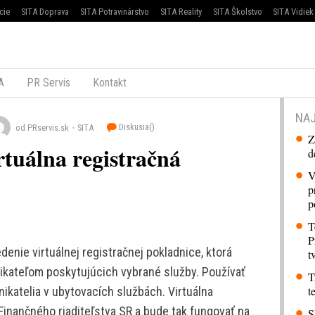
cie
SITA Doprava
SITA Potravinárstvo
SITA Reality
SITA Školstvo
SITA Vidiek
A
PR Servis
Kontakt
NAJ
Diskusia(
)
od PRservis.sk
SITA
Z
tuálna registračná
d
V
p
p
T
P
denie virtuálnej registračnej pokladnice, ktorá
t
ikateľom poskytujúcich vybrané služby. Používať
T
t
dnikatelia v ubytovacích službách. Virtuálna
Finančného riaditeľstva SR a bude tak fungovať na
S