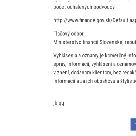
počet odhalených podvodov.
http://www.finance.gov.sk/Default.a
Tlačový odbor
Ministerstvo financií Slovenskej repu
Vyhlásenia a oznamy je komerčný info
správ, informácií, vyhlásení a oznamo
v znení, dodanom klientom, bez redakč
informácií a za ich obsahovú a štylis
.
jb;qq