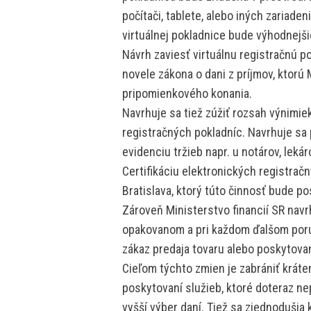
počítači, tablete, alebo iných zariade
virtuálnej pokladnice bude výhodnejšie
Návrh zaviesť virtuálnu registračnú p
novele zákona o dani z príjmov, ktorú 
pripomienkového konania.
Navrhuje sa tiež zúžiť rozsah výnimie
registračných pokladníc. Navrhuje sa 
evidenciu tržieb napr. u notárov, lekár
Certifikáciu elektronických registrač
Bratislava, ktorý túto činnosť bude p
Zároveň Ministerstvo financií SR navrh
opakovanom a pri každom ďalšom poru
zákaz predaja tovaru alebo poskytovan
Cieľom týchto zmien je zabrániť kráteni
poskytovaní služieb, ktoré doteraz nep
vyšší výber daní. Tiež sa zjednodušia 