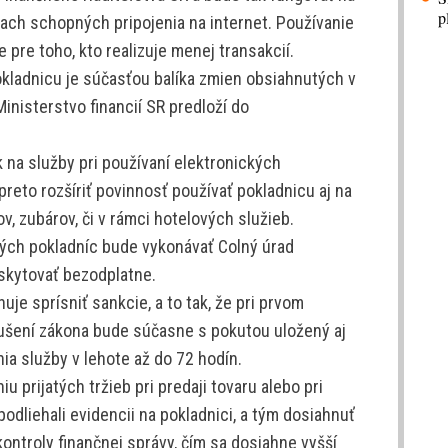
p
niach schopných pripojenia na internet. Používanie
 pre toho, kto realizuje menej transakcií.
okladnicu je súčasťou balíka zmien obsiahnutých v
Ministerstvo financií SR predloží do
k na služby pri používaní elektronických
preto rozšíriť povinnosť používať pokladnicu aj na
ov, zubárov, či v rámci hotelových služieb.
ných pokladníc bude vykonávať Colný úrad
oskytovať bezodplatne.
uje sprísniť sankcie, a to tak, že pri prvom
šení zákona bude súčasne s pokutou uložený aj
ia služby v lehote až do 72 hodín.
u prijatých tržieb pri predaji tovaru alebo pri
odliehali evidencii na pokladnici, a tým dosiahnuť
kontroly finančnej správy, čím sa dosiahne vyšší