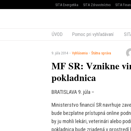
SITA Energetika
SITA Zdravotníctvo
SITA Finan
ÚVOD
Pomoc pri vyhľadávaní
SIT
9. júla 2014
Vyhlásenia
Štátna správa
MF SR: Vznikne vir
pokladnica
BRATISLAVA 9. júla –
Ministerstvo financií SR navrhuje zave
bude bezplatne prístupná online podn
by ju mohli lekári, veterinári alebo po
pokladnica bude zriadená v prostredí 