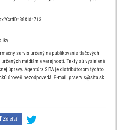
spx?CatID=38&id=713
bliky
rmačný servis určený na publikovanie tlačových
v určených médiám a verejnosti. Texty sú vysielané
nej úpravy. Agentúra SITA je distribútorom týchto
tickú úroveň nezodpovedá. E-mail: prservis@sita.sk
Zdieľať