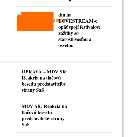
dm na
LOVESTREAM-e
opäť spojí festivalové
zážitky so
starostlivosťou a
osvetou
OPRAVA – MDV SR:
Reakcia na tlačovú
besedu predstaviteľov
strany SaS
MDV SR: Reakcia na
tlačovú besedu
predstaviteľov strany
SaS