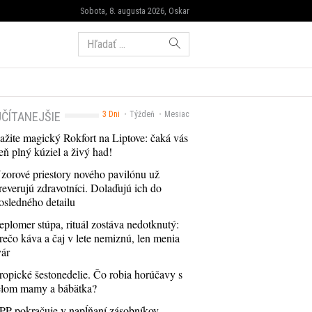
Sobota, 8. augusta 2026, Oskar
Hľadať:
ČÍTANEJŠIE
3 Dni
Týždeň
Mesiac
ažite magický Rokfort na Liptove: čaká vás
eň plný kúziel a živý had!
zorové priestory nového pavilónu už
reverujú zdravotníci. Dolaďujú ich do
osledného detailu
eplomer stúpa, rituál zostáva nedotknutý:
rečo káva a čaj v lete nemiznú, len menia
vár
ropické šestonedelie. Čo robia horúčavy s
elom mamy a bábätka?
PP pokračuje v napĺňaní zásobníkov