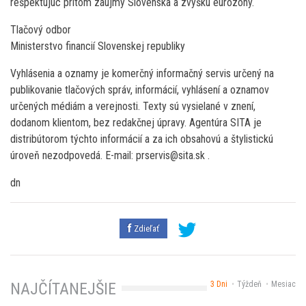
rešpektujúc pritom záujmy Slovenska a zvyšku eurozóny.
Tlačový odbor
Ministerstvo financií Slovenskej republiky
Vyhlásenia a oznamy je komerčný informačný servis určený na
publikovanie tlačových správ, informácií, vyhlásení a oznamov
určených médiám a verejnosti. Texty sú vysielané v znení,
dodanom klientom, bez redakčnej úpravy. Agentúra SITA je
distribútorom týchto informácií a za ich obsahovú a štylistickú
úroveň nezodpovedá. E-mail: prservis@sita.sk .
dn
Zdieľať
3 Dni
Týždeň
Mesiac
NAJČÍTANEJŠIE