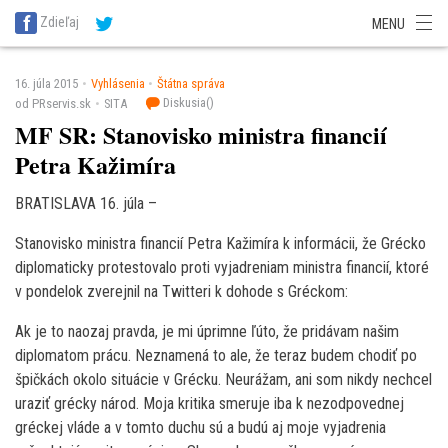
SITA Energetika
SITA Zdravotníctvo
SITA Financie
SITA Doprava
Zdieľaj
MENU
SITA Potravinárstvo
SITA Reality
SITA Školstvo
SITA Vidiek
16. júla 2015
Vyhlásenia
Štátna správa
Diskusia(
)
od PRservis.sk
SITA
MF SR: Stanovisko ministra financií
Petra Kažimíra
BRATISLAVA 16. júla –
Stanovisko ministra financií Petra Kažimíra k informácii, že Grécko
diplomaticky protestovalo proti vyjadreniam ministra financií, ktoré
v pondelok zverejnil na Twitteri k dohode s Gréckom:
Ak je to naozaj pravda, je mi úprimne ľúto, že pridávam našim
diplomatom prácu. Neznamená to ale, že teraz budem chodiť po
špičkách okolo situácie v Grécku. Neurážam, ani som nikdy nechcel
uraziť grécky národ. Moja kritika smeruje iba k nezodpovednej
gréckej vláde a v tomto duchu sú a budú aj moje vyjadrenia