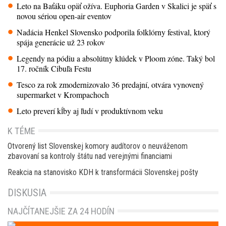
Leto na Baťáku opäť ožíva. Euphoria Garden v Skalici je späť s
novou sériou open-air eventov
Nadácia Henkel Slovensko podporila folklórny festival, ktorý
spája generácie už 23 rokov
Legendy na pódiu a absolútny klúdek v Ploom zóne. Taký bol
17. ročník Cibuľa Festu
Tesco za rok zmodernizovalo 36 predajní, otvára vynovený
supermarket v Krompachoch
Leto preverí kĺby aj ľudí v produktívnom veku
K TÉME
Otvorený list Slovenskej komory audítorov o neuváženom
zbavovaní sa kontroly štátu nad verejnými financiami
Reakcia na stanovisko KDH k transformácii Slovenskej pošty
DISKUSIA
NAJČÍTANEJŠIE ZA 24 HODÍN