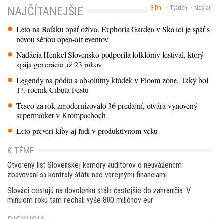
3 Dni
Týždeň
Mesiac
NAJČÍTANEJŠIE
Leto na Baťáku opäť ožíva. Euphoria Garden v Skalici je späť s
novou sériou open-air eventov
Nadácia Henkel Slovensko podporila folklórny festival, ktorý
spája generácie už 23 rokov
Legendy na pódiu a absolútny klúdek v Ploom zóne. Taký bol
17. ročník Cibuľa Festu
Tesco za rok zmodernizovalo 36 predajní, otvára vynovený
supermarket v Krompachoch
Leto preverí kĺby aj ľudí v produktívnom veku
K TÉME
Otvorený list Slovenskej komory audítorov o neuváženom
zbavovaní sa kontroly štátu nad verejnými financiami
Slováci cestujú na dovolenku stále častejšie do zahraničia. V
minulom roku tam nechali vyše 800 miliónov eur