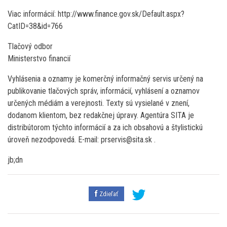
Viac informácií: http://www.finance.gov.sk/Default.aspx?
CatID=38&id=766
Tlačový odbor
Ministerstvo financií
Vyhlásenia a oznamy je komerčný informačný servis určený na
publikovanie tlačových správ, informácií, vyhlásení a oznamov
určených médiám a verejnosti. Texty sú vysielané v znení,
dodanom klientom, bez redakčnej úpravy. Agentúra SITA je
distribútorom týchto informácií a za ich obsahovú a štylistickú
úroveň nezodpovedá. E-mail: prservis@sita.sk .
jb;dn
Zdieľať