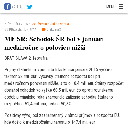
SITA Energetika
SITA Zdravotníctvo
SITA Financie
SITA Doprava
Zdieľaj
MENU
SITA Potravinárstvo
SITA Reality
SITA Školstvo
SITA Vidiek
2. februára 2015
Vyhlásenia
Štátna správa
Diskusia(
)
od PRservis.sk
SITA
MF SR: Schodok ŠR bol v januári
medziročne o polovicu nižší
BRATISLAVA 2. februára –
Príjmy štátneho rozpočtu boli ku koncu januára 2015 vyššie o
takmer 52 mil. eur. Výdavky štátneho rozpočtu boli pri
medziročnom porovnaní nižšie, a to o 10,4 mil. eur. Štátny rozpočet
dosiahol schodok vo výške 60,5 mil. eur, čo oproti rovnakému
obdobiu minulého roka znamenalo zníženie schodku štátneho
rozpočtu o 62,4 mil. eur, teda o 50,8%.
Pozitívny vývoj bol zaznamenaný v rámci príjmov z rozpočtu EÚ,
kde došlo k medziročnému nárastu o 147,4 mil. eur