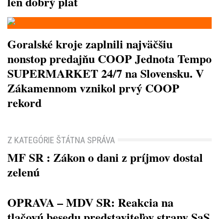
len dobrý plat
Goralské kroje zaplnili najväčšiu
nonstop predajňu COOP Jednota Tempo
SUPERMARKET 24/7 na Slovensku. V
Zákamennom vznikol prvý COOP
rekord
Z KATEGÓRIE ŠTÁTNA SPRÁVA
MF SR : Zákon o dani z príjmov dostal
zelenú
OPRAVA – MDV SR: Reakcia na
tlačovú besedu predstaviteľov strany SaS