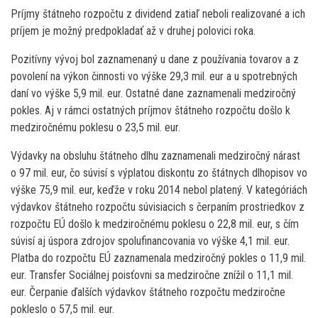
Príjmy štátneho rozpočtu z dividend zatiaľ neboli realizované a ich
príjem je možný predpokladať až v druhej polovici roka.
Pozitívny vývoj bol zaznamenaný u dane z používania tovarov a z
povolení na výkon činnosti vo výške 29,3 mil. eur a u spotrebných
daní vo výške 5,9 mil. eur. Ostatné dane zaznamenali medziročný
pokles. Aj v rámci ostatných príjmov štátneho rozpočtu došlo k
medziročnému poklesu o 23,5 mil. eur.
Výdavky na obsluhu štátneho dlhu zaznamenali medziročný nárast
o 97 mil. eur, čo súvisí s výplatou diskontu zo štátnych dlhopisov vo
výške 75,9 mil. eur, keďže v roku 2014 nebol platený. V kategóriách
výdavkov štátneho rozpočtu súvisiacich s čerpaním prostriedkov z
rozpočtu EÚ došlo k medziročnému poklesu o 22,8 mil. eur, s čím
súvisí aj úspora zdrojov spolufinancovania vo výške 4,1 mil. eur.
Platba do rozpočtu EÚ zaznamenala medziročný pokles o 11,9 mil.
eur. Transfer Sociálnej poisťovni sa medziročne znížil o 11,1 mil.
eur. Čerpanie ďalších výdavkov štátneho rozpočtu medziročne
pokleslo o 57,5 mil. eur.