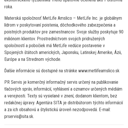
roka.
Materská spoločnosť MetLife Amslico – MetLife Inc. je globálnym
lídrom v poskytovaní poistenia, dôchodkového zabezpečenia a
poistných produktov pre zamestnancov. Svoje služby poskytuje 90
miliónom klientov. Prostredníctvom svojich pridružených
spoločností a pobočiek má MetLife vedúce postavenie v
Spojených štátoch amerických, Japonsku, Latinskej Amerike, Ázii,
Európe a na Strednom východe.
Ďalšie informácie sú dostupné na stránke www.metlifeamslico.sk
PR Servis je komerčný informačný servis určený na publikovanie
tlačových správ, informácií, vyhlásení a oznamov určených médiám
a verejnosti. Texty sú vysielané v znení, dodanom klientom, bez
redakčnej úpravy. Agentúra SITA je distribútorom týchto informácií
a za ich obsahovú a štylistickú úroveň nezodpovedá. E-mail:
prservis@sita.sk.