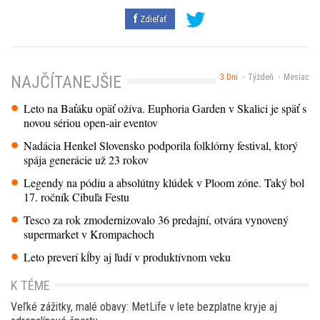
Zdieľať
3 Dni
Týždeň
Mesiac
NAJČÍTANEJŠIE
Leto na Baťáku opäť ožíva. Euphoria Garden v Skalici je späť s
novou sériou open-air eventov
Nadácia Henkel Slovensko podporila folklórny festival, ktorý
spája generácie už 23 rokov
Legendy na pódiu a absolútny klúdek v Ploom zóne. Taký bol
17. ročník Cibuľa Festu
Tesco za rok zmodernizovalo 36 predajní, otvára vynovený
supermarket v Krompachoch
Leto preverí kĺby aj ľudí v produktívnom veku
K TÉME
Veľké zážitky, malé obavy: MetLife v lete bezplatne kryje aj