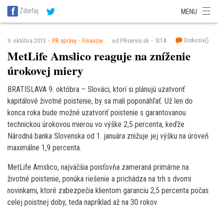
SITA Energetika
SITA Zdravotníctvo
SITA Financie
SITA Doprava
Zdieľaj
MENU
SITA Potravinárstvo
SITA Reality
SITA Školstvo
SITA Vidiek
Diskusia(
)
9. októbra 2013
PR správy
Financie
od PRservis.sk
SITA
MetLife Amslico reaguje na zníženie
úrokovej miery
BRATISLAVA 9. októbra – Slováci, ktorí si plánujú uzatvoriť
kapitálové životné poistenie, by sa mali poponáhľať. Už len do
konca roka bude možné uzatvoriť poistenie s garantovanou
technickou úrokovou mierou vo výške 2,5 percenta, keďže
Národná banka Slovenska od 1. januára znižuje jej výšku na úroveň
maximálne 1,9 percenta.
MetLife Amslico, najväčšia poisťovňa zameraná primárne na
životné poistenie, ponúka riešenie a prichádza na trh s dvomi
novinkami, ktoré zabezpečia klientom garanciu 2,5 percenta počas
celej poistnej doby, teda napríklad až na 30 rokov.