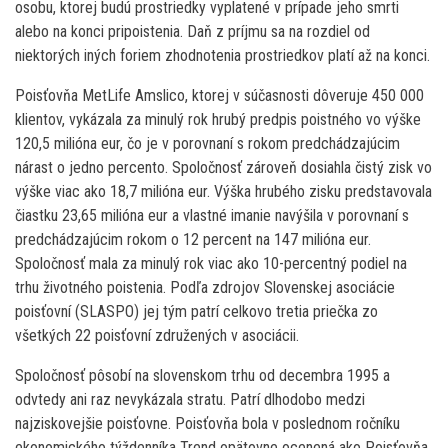
osobu, ktorej budú prostriedky vyplatené v prípade jeho smrti
alebo na konci pripoistenia. Daň z príjmu sa na rozdiel od
niektorých iných foriem zhodnotenia prostriedkov platí až na konci.
Poisťovňa MetLife Amslico, ktorej v súčasnosti dôveruje 450 000
klientov, vykázala za minulý rok hrubý predpis poistného vo výške
120,5 milióna eur, čo je v porovnaní s rokom predchádzajúcim
nárast o jedno percento. Spoločnosť zároveň dosiahla čistý zisk vo
výške viac ako 18,7 milióna eur. Výška hrubého zisku predstavovala
čiastku 23,65 milióna eur a vlastné imanie navýšila v porovnaní s
predchádzajúcim rokom o 12 percent na 147 milióna eur.
Spoločnosť mala za minulý rok viac ako 10-percentný podiel na
trhu životného poistenia. Podľa zdrojov Slovenskej asociácie
poisťovní (SLASPO) jej tým patrí celkovo tretia priečka zo
všetkých 22 poisťovní združených v asociácii.
Spoločnosť pôsobí na slovenskom trhu od decembra 1995 a
odvtedy ani raz nevykázala stratu. Patrí dlhodobo medzi
najziskovejšie poisťovne. Poisťovňa bola v poslednom ročníku
ekonomického týždenníka Trend opätovne ocenená ako Poisťovňa