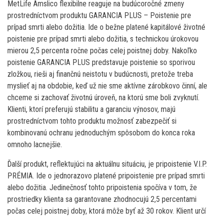
MetLife Amslico flexibilne reaguje na budúcoročné zmeny
prostredníctvom produktu GARANCIA PLUS – Poistenie pre
prípad smrti alebo dožitia. Ide o bežne platené kapitálové životné
poistenie pre prípad smrti alebo dožitia, s technickou úrokovou
mierou 2,5 percenta ročne počas celej poistnej doby. Nakoľko
poistenie GARANCIA PLUS predstavuje poistenie so sporivou
zložkou, rieši aj finančnú neistotu v budúcnosti, pretože treba
myslieť aj na obdobie, keď už nie sme aktívne zárobkovo činní, ale
chceme si zachovať životnú úroveň, na ktorú sme boli zvyknutí.
Klienti, ktorí preferujú stabilitu a garanciu výnosov, majú
prostredníctvom tohto produktu možnosť zabezpečiť si
kombinovanú ochranu jednoduchým spôsobom do konca roka
omnoho lacnejšie.
Ďalší produkt, reflektujúci na aktuálnu situáciu, je pripoistenie V.I.P.
PRÉMIA. Ide o jednorazovo platené pripoistenie pre prípad smrti
alebo dožitia. Jedinečnosť tohto pripoistenia spočíva v tom, že
prostriedky klienta sa garantovane zhodnocujú 2,5 percentami
počas celej poistnej doby, ktorá môže byť až 30 rokov. Klient určí