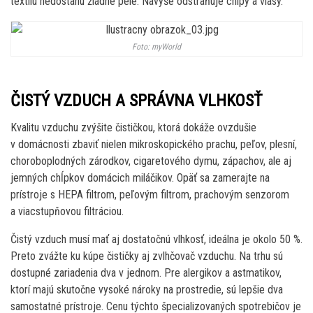
textilu nedostanú žiadne pele. Navyše odstraňuje chlpy a vlasy.
Foto: myWorld
ČISTÝ VZDUCH A SPRÁVNA VLHKOSŤ
Kvalitu vzduchu zvýšite čističkou, ktorá dokáže ovzdušie
v domácnosti zbaviť nielen mikroskopického prachu, peľov, plesní,
choroboplodných zárodkov, cigaretového dymu, zápachov, ale aj
jemných chĺpkov domácich miláčikov. Opäť sa zamerajte na
prístroje s HEPA filtrom, peľovým filtrom, prachovým senzorom
a viacstupňovou filtráciou.
Čistý vzduch musí mať aj dostatočnú vlhkosť, ideálna je okolo 50 %.
Preto zvážte ku kúpe čističky aj zvlhčovač vzduchu. Na trhu sú
dostupné zariadenia dva v jednom. Pre alergikov a astmatikov,
ktorí majú skutočne vysoké nároky na prostredie, sú lepšie dva
samostatné prístroje. Cenu týchto špecializovaných spotrebičov je