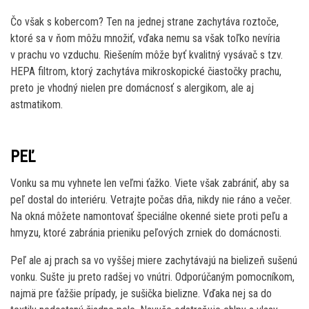
Čo však s kobercom? Ten na jednej strane zachytáva roztoče,
ktoré sa v ňom môžu množiť, vďaka nemu sa však toľko nevíria
v prachu vo vzduchu. Riešením môže byť kvalitný vysávač s tzv.
HEPA filtrom, ktorý zachytáva mikroskopické čiastočky prachu,
preto je vhodný nielen pre domácnosť s alergikom, ale aj
astmatikom.
PEĽ
Vonku sa mu vyhnete len veľmi ťažko. Viete však zabrániť, aby sa
peľ dostal do interiéru. Vetrajte počas dňa, nikdy nie ráno a večer.
Na okná môžete namontovať špeciálne okenné siete proti peľu a
hmyzu, ktoré zabránia prieniku peľových zrniek do domácnosti.
Peľ ale aj prach sa vo vyššej miere zachytávajú na bielizeň sušenú
vonku. Sušte ju preto radšej vo vnútri. Odporúčaným pomocníkom,
najmä pre ťažšie prípady, je sušička bielizne. Vďaka nej sa do