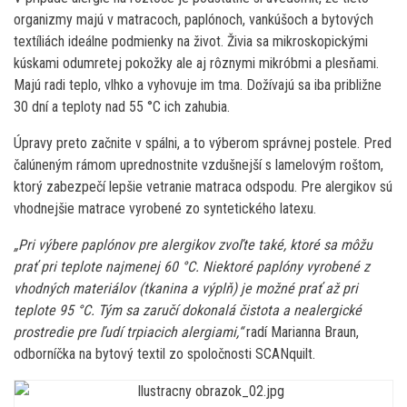
organizmy majú v matracoch, paplónoch, vankúšoch a bytových
textíliách ideálne podmienky na život. Živia sa mikroskopickými
kúskami odumretej pokožky ale aj rôznymi mikróbmi a plesňami.
Majú radi teplo, vlhko a vyhovuje im tma. Dožívajú sa iba približne
30 dní a teploty nad 55 °C ich zahubia.
Úpravy preto začnite v spálni, a to výberom správnej postele. Pred
čalúneným rámom uprednostnite vzdušnejší s lamelovým roštom,
ktorý zabezpečí lepšie vetranie matraca odspodu. Pre alergikov sú
vhodnejšie matrace vyrobené zo syntetického latexu.
„Pri výbere paplónov pre alergikov zvoľte také, ktoré sa môžu
prať pri teplote najmenej 60 °C. Niektoré paplóny vyrobené z
vhodných materiálov (tkanina a výplň) je možné prať až pri
teplote 95 °C. Tým sa zaručí dokonalá čistota a nealergické
prostredie pre ľudí trpiacich alergiami,“
radí Marianna Braun,
odborníčka na bytový textil zo spoločnosti SCANquilt.