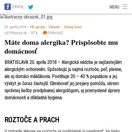
SITA Energetika
SITA Zdravotníctvo
SITA Financie
SITA Doprava
Zdieľaj
MENU
SITA Potravinárstvo
SITA Reality
SITA Školstvo
SITA Vidiek
20. apríla 2018
PR správy
Zdravie
Zdravý život
Diskusia(
)
od PRservis.sk
SITA
Máte doma alergika? Prispôsobte mu
domácnosť
BRATISLAVA 20. apríla 2018 – Alergická nádcha je najčastejším
alergickým ochorením. Spôsobujú ju najmä roztoče, peľ, plesne,
ale aj domáci miláčikovia. Postihuje 20 – 40 % populácie a jej
výskyt je čoraz častejší. Eliminovať jej prejavy pomôžu, okrem
správnej liečby predpísanej alergológom, aj premyslené úpravy
domácnosti a dôkladná hygiena.
ROZTOČE A PRACH
V prípade alergie na roztoče je podstatné si uvedomiť, že tieto