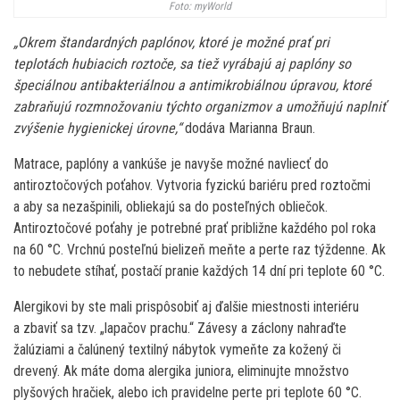
Foto: myWorld
„Okrem štandardných paplónov, ktoré je možné prať pri
teplotách hubiacich roztoče, sa tiež vyrábajú aj paplóny so
špeciálnou antibakteriálnou a antimikrobiálnou úpravou, ktoré
zabraňujú rozmnožovaniu týchto organizmov a umožňujú naplniť
zvýšenie hygienickej úrovne,“
dodáva Marianna Braun.
Matrace, paplóny a vankúše je navyše možné navliecť do
antiroztočových poťahov. Vytvoria fyzickú bariéru pred roztočmi
a aby sa nezašpinili, obliekajú sa do posteľných obliečok.
Antiroztočové poťahy je potrebné prať približne každého pol roka
na 60 °C. Vrchnú posteľnú bielizeň meňte a perte raz týždenne. Ak
to nebudete stíhať, postačí pranie každých 14 dní pri teplote 60 °C.
Alergikovi by ste mali prispôsobiť aj ďalšie miestnosti interiéru
a zbaviť sa tzv. „lapačov prachu.“ Závesy a záclony nahraďte
žalúziami a čalúnený textilný nábytok vymeňte za kožený či
drevený. Ak máte doma alergika juniora, eliminujte množstvo
plyšových hračiek, alebo ich pravidelne perte pri teplote 60 °C.