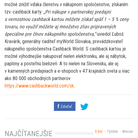
možné znížiť vďaka členstvu v nákupnom spoločenstve, získaním
tzv. cashback karty.
„Pri nákupe v partnerskej predajni
s vernostnou cashback kartou môžete získať späť 1 – 5 % ceny
tovaru, no využiť môžete aj množstvo zliav pripravených
špeciálne pre člnov nákupného spoločenstva,“
uviedol Ľuboš
Kravárik, generálny riaditeľ myWorld Slovakia, prevádzkovateľ
nákupného spoločenstva Cashback World. S cashback kartou je
možné výhodnejšie nakupovať nielen elektroniku, ale aj nábytok,
paplóny a posteľnú bielizeň. A to nielen na Slovensku, ale aj
v kamenných predajniach a e-shopoch v 47 krajinách sveta u viac
ako 80 000 obchodných partnerov
https://www.cashbackworld.com/sk
.
Zdieľať
3 Dni
Týždeň
Mesiac
NAJČÍTANEJŠIE