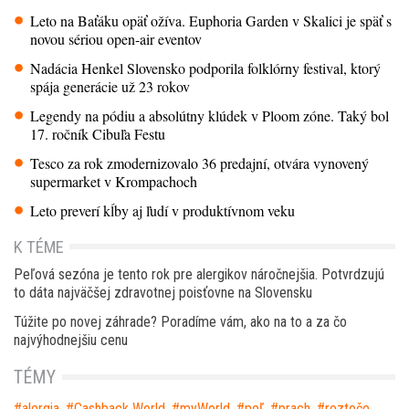
Leto na Baťáku opäť ožíva. Euphoria Garden v Skalici je späť s
novou sériou open-air eventov
Nadácia Henkel Slovensko podporila folklórny festival, ktorý
spája generácie už 23 rokov
Legendy na pódiu a absolútny klúdek v Ploom zóne. Taký bol
17. ročník Cibuľa Festu
Tesco za rok zmodernizovalo 36 predajní, otvára vynovený
supermarket v Krompachoch
Leto preverí kĺby aj ľudí v produktívnom veku
K TÉME
Peľová sezóna je tento rok pre alergikov náročnejšia. Potvrdzujú
to dáta najväčšej zdravotnej poisťovne na Slovensku
Túžite po novej záhrade? Poradíme vám, ako na to a za čo
najvýhodnejšiu cenu
TÉMY
alergia
,
Cashback World
,
myWorld
,
peľ
,
prach
,
roztoče