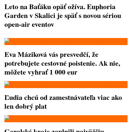
Leto na Baťáku opäť ožíva. Euphoria
Garden v Skalici je späť s novou sériou
open-air eventov
Eva Máziková vás presvedčí, že
potrebujete cestovné poistenie. Ak nie,
môžete vyhrať 1 000 eur
Ľudia chcú od zamestnávateľa viac ako
len dobrý plat
Goralské kroje zaplnili najväčšiu