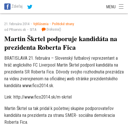
SITA Energetika
SITA Zdravotníctvo
SITA Financie
SITA Doprava
Zdieľaj
MENU
SITA Potravinárstvo
SITA Reality
SITA Školstvo
SITA Vidiek
21. februára 2014
Vyhlásenia
Politické strany
Diskusia(
)
od PRservis.sk
SITA
Martin Škrtel podporuje kandidáta na
prezidenta Roberta Fica
BRATISLAVA 21. februára – Slovenský futbalový reprezentant a
hráč anglického FC Liverpool Martin Škrtel podporil kandidáta na
prezidenta SR Roberta Fica. Dôvody svojho rozhodnutia prezrádza
na videu zverejnenom na oficiálnej web stránke prezidentského
kandidáta www.fico2014.sk.
Link: http://www.fico2014.sk/m-skrtel
Martin Škrtel sa tak pridal k početnej skupine podporovateľov
kandidáta na prezidenta za stranu SMER- sociálna demokracia
Roberta Fica.