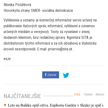
Monika Počátková
Hovorkyňa strany SMER- sociálna demokracia
Vyhlásenia a oznamy je komerčný informačný servis určený na
publikovanie tlačových správ, informácií, vyhlásení a oznamov
určených médiám a verejnosti. Texty sú vysielané v znení,
dodanom klientom, bez redakčnej úpravy. Agentúra SITA je
distribútorom týchto informácií a za ich obsahovú a štylistickú
úroveň nezodpovedá. E-mail: prservis@sita.sk .
es;nr
Zdieľať
3 Dni
Týždeň
Mesiac
NAJČÍTANEJŠIE
Leto na Baťáku opäť ožíva. Euphoria Garden v Skalici je späť s