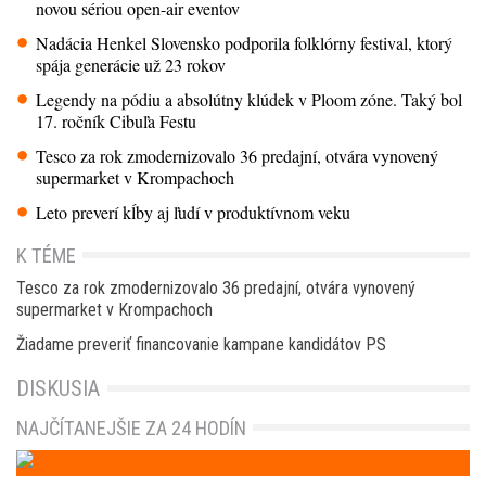
novou sériou open-air eventov
Nadácia Henkel Slovensko podporila folklórny festival, ktorý
spája generácie už 23 rokov
Legendy na pódiu a absolútny klúdek v Ploom zóne. Taký bol
17. ročník Cibuľa Festu
Tesco za rok zmodernizovalo 36 predajní, otvára vynovený
supermarket v Krompachoch
Leto preverí kĺby aj ľudí v produktívnom veku
K TÉME
Tesco za rok zmodernizovalo 36 predajní, otvára vynovený
supermarket v Krompachoch
Žiadame preveriť financovanie kampane kandidátov PS
DISKUSIA
NAJČÍTANEJŠIE ZA 24 HODÍN