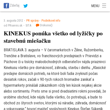
SITA Energetika
SITA Zdravotníctvo
SITA Financie
SITA Doprava
Zdieľaj
MENU
SITA Potravinárstvo
SITA Reality
SITA Školstvo
SITA Vidiek
3. augusta 2012
PR správy
Podnikové info
Diskusia(
)
od PRservis.sk
SITA
KINEKUS ponúka všetko od lyžičky po
stavebnú miešačku
BRATISLAVA 3. augusta – V čaromarketoch v Žiline, Ružomberku,
Trenčíne a Bratislave, vo franchisových predajniach v Prievidzi a
Púchove či u tisícky maloobchodných odberateľov nájdu priaznivci
Kinekusu všetko pre domácnosť, záhradu, stavbu i dielňu. „Klasické
predajne domácich potrieb, na ktoré boli ľudia zvyknutí počas
desiatok rokov, začali v 90-tych rokoch hromadne zanikať a
hypermarkety prinášali zákazníkom vždy len kúsok nejakej akcie
alebo sortimentu. Preto sme si pred dvadsiatimi rokmi povedali, že
urobíme obchod, kde nájdu ľudia všetko, čo potrebujú, a bude to
obchod zo štyroch svetov, ktorými sú náradie, záhrada, domácnosť
a vykurovanie,“ hovorí majiteľ spoločnosti Kinekus Štefan Súkeník.