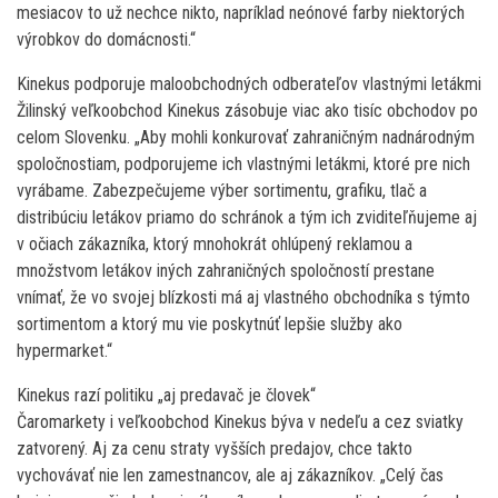
mesiacov to už nechce nikto, napríklad neónové farby niektorých
výrobkov do domácnosti.“
Kinekus podporuje maloobchodných odberateľov vlastnými letákmi
Žilinský veľkoobchod Kinekus zásobuje viac ako tisíc obchodov po
celom Slovenku. „Aby mohli konkurovať zahraničným nadnárodným
spoločnostiam, podporujeme ich vlastnými letákmi, ktoré pre nich
vyrábame. Zabezpečujeme výber sortimentu, grafiku, tlač a
distribúciu letákov priamo do schránok a tým ich zviditeľňujeme aj
v očiach zákazníka, ktorý mnohokrát ohlúpený reklamou a
množstvom letákov iných zahraničných spoločností prestane
vnímať, že vo svojej blízkosti má aj vlastného obchodníka s týmto
sortimentom a ktorý mu vie poskytnúť lepšie služby ako
hypermarket.“
Kinekus razí politiku „aj predavač je človek“
Čaromarkety i veľkoobchod Kinekus býva v nedeľu a cez sviatky
zatvorený. Aj za cenu straty vyšších predajov, chce takto
vychovávať nie len zamestnancov, ale aj zákazníkov. „Celý čas