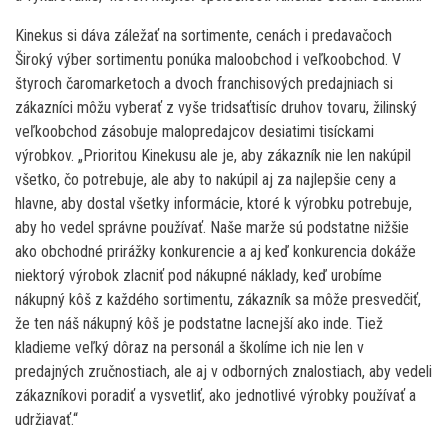
Kinekus si dáva záležať na sortimente, cenách i predavačoch
Široký výber sortimentu ponúka maloobchod i veľkoobchod. V
štyroch čaromarketoch a dvoch franchisových predajniach si
zákazníci môžu vyberať z vyše tridsaťtisíc druhov tovaru, žilinský
veľkoobchod zásobuje malopredajcov desiatimi tisíckami
výrobkov. „Prioritou Kinekusu ale je, aby zákazník nie len nakúpil
všetko, čo potrebuje, ale aby to nakúpil aj za najlepšie ceny a
hlavne, aby dostal všetky informácie, ktoré k výrobku potrebuje,
aby ho vedel správne používať. Naše marže sú podstatne nižšie
ako obchodné prirážky konkurencie a aj keď konkurencia dokáže
niektorý výrobok zlacniť pod nákupné náklady, keď urobíme
nákupný kôš z každého sortimentu, zákazník sa môže presvedčiť,
že ten náš nákupný kôš je podstatne lacnejší ako inde. Tiež
kladieme veľký dôraz na personál a školíme ich nie len v
predajných zručnostiach, ale aj v odborných znalostiach, aby vedeli
zákazníkovi poradiť a vysvetliť, ako jednotlivé výrobky používať a
udržiavať.“