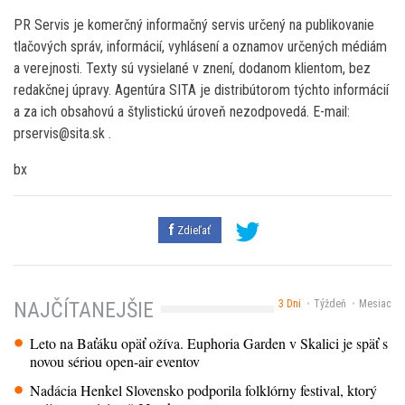
PR Servis je komerčný informačný servis určený na publikovanie
tlačových správ, informácií, vyhlásení a oznamov určených médiám
a verejnosti. Texty sú vysielané v znení, dodanom klientom, bez
redakčnej úpravy. Agentúra SITA je distribútorom týchto informácií
a za ich obsahovú a štylistickú úroveň nezodpovedá. E-mail:
prservis@sita.sk .
bx
Zdieľať
3 Dni
Týždeň
Mesiac
NAJČÍTANEJŠIE
Leto na Baťáku opäť ožíva. Euphoria Garden v Skalici je späť s
novou sériou open-air eventov
Nadácia Henkel Slovensko podporila folklórny festival, ktorý