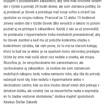
bojujem s požiadavkami zákazníkov, aby sme mali otvorené sedem
dní v týždni a pomaly 24 hodín denne, ale som zástanca politiky, že
aj predavač je človek a potrebuje mať svoje voľno a stráviť čas
spoločne so svojou rodinou. Pracovať na 12 alebo 15-hodinové
zmeny sedem dní v týždni človek dlho nevydrží a takisto to potom
poznať aj na prístupe k zákazníkovi. Každý z nás sa už presvedčil,
že predavača v hypermarkete treba mnohokrát prenasledovať, aby
ho človek zastihol a keď mu už položíte konkrétnu otázku o
konkrétnom výrobku, tak vám povie, že to má na starosti kolega,
ktorý tu buď nie je alebo je na opačnom konci obrovskej predajne.
Určite by sme mali vyšší obrat cez nedele a sviatky, ale mojou
filozofiou je, že nevychovávame len zamestnancov, ale
vychovávame aj zákazníkov. Ja osobne nie som zástancom
nedeľných nákupov, kedy rodina namiesto toho, aby išla do prírody
načerpať nové sily, trávi nedeľu v hypermarkete alebo v
obchodnom centre, kde sa síce možno desať minút deti pohrajú v
detskom kútiku, ale ostatný čas sa neuveriteľne nudia a neprináša
im to žiadne vnútorné obohatenie,“ dodáva majiteľ spoločnosti
Kinekus Štefan Súkeník.