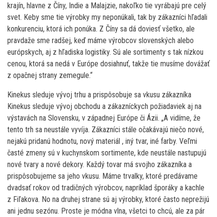
krajín, hlavne z Číny, Indie a Malajzie, nakoľko tie vyrábajú pre celý
svet. Keby sme tie výrobky my neponúkali, tak by zákazníci hľadali
konkurenciu, ktorá ich ponúka. Z Číny sa dá doviesť všetko, ale
pravdaže sme radšej, keď máme výrobcov slovenských alebo
európskych, aj z hľadiska logistiky. Sú ale sortimenty s tak nízkou
cenou, ktorá sa nedá v Európe dosiahnuť, takže tie musíme dovážať
z opačnej strany zemegule.“
Kinekus sleduje vývoj trhu a prispôsobuje sa vkusu zákazníka
Kinekus sleduje vývoj obchodu a zákazníckych požiadaviek aj na
výstavách na Slovensku, v západnej Európe či Ázii. „A vidíme, že
tento trh sa neustále vyvíja. Zákazníci stále očakávajú niečo nové,
nejakú pridanú hodnotu, nový materiál , iný tvar, iné farby. Veľmi
časté zmeny sú v kuchynskom sortimente, kde neustále nastupujú
nové tvary a nové dekory. Každý tovar má svojho zákazníka a
prispôsobujeme sa jeho vkusu. Máme trvalky, ktoré predávame
dvadsať rokov od tradičných výrobcov, napríklad šporáky a kachle
z Fiľakova. No na druhej strane sú aj výrobky, ktoré často neprežijú
ani jednu sezónu. Proste je módna vlna, všetci to chcú, ale za pár