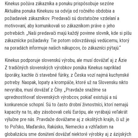
Kinekus počúva zákazníka a ponuku prispôsobuje sezóne
Aktuálna ponuka Kinekusu sa odvíja od ročného obdobia a
požiadaviek zákazníkov. Predavači sú dostatočne vzdelaní a
motivovaní, aby komunikovali so zákazníkom práve o jeho
potrebách. „Naši predavači majú každý povinne slovník, kde si píšu
zákaznícke požiadavky. Tie potom odovzdávajú vedúcemu, ktorý
na poradách informuje našich nákupcov, čo zákazníci pýtajú.“
Kinekus podporuje slovenskú výrobu, ale musí dovážať aj z Ázie
Z tradičných slovenských výrobkov ponúka Kinekus napríklad
šporáky, kachle či stavebné fúriky, z Česka vozí najmä kuchynské
potreby. Naopak, lopaty a krompáče, ktoré už na Slovensku nikto
nevyrába, musí dovážať z Číny. „Pravdaže snažíme sa
uprednostňovať slovenských výrobcov, pokiaľ existujú a sú
konkurencie schopní. Sú to často drobní živnostníci, ktorí nemajú
kapacity na to, aby zásobovali celú Európu, ale vyrábajú veľakrát
výlučne pre nás. Pravdaže dovážame aj z okolitých krajín, či už je
to Poľsko, Maďarsko, Rakúsko, Nemecko a vzhľadom na
globalizáciu sme donútení dovážať niektoré výrobky aj z ázijských