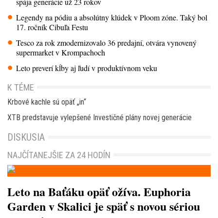
spája generácie už 23 rokov
Legendy na pódiu a absolútny klúdek v Ploom zóne. Taký bol
17. ročník Cibuľa Festu
Tesco za rok zmodernizovalo 36 predajní, otvára vynovený
supermarket v Krompachoch
Leto preverí kĺby aj ľudí v produktívnom veku
K TÉME
Krbové kachle sú opäť „in“
XTB predstavuje vylepšené Investičné plány novej generácie
DISKUSIA
NAJČÍTANEJŠIE ZA 24 HODÍN
Leto na Baťáku opäť ožíva. Euphoria
Garden v Skalici je späť s novou sériou