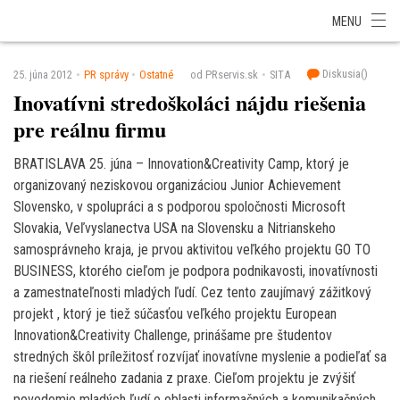
SITA Energetika
SITA Zdravotníctvo
SITA Financie
SITA Doprava
MENU
SITA Potravinárstvo
SITA Reality
SITA Školstvo
SITA Vidiek
Diskusia(
)
25. júna 2012
PR správy
Ostatné
od PRservis.sk
SITA
Inovatívni stredoškoláci nájdu riešenia
pre reálnu firmu
BRATISLAVA 25. júna – Innovation&Creativity Camp, ktorý je
organizovaný neziskovou organizáciou Junior Achievement
Slovensko, v spolupráci a s podporou spoločnosti Microsoft
Slovakia, Veľvyslanectva USA na Slovensku a Nitrianskeho
samosprávneho kraja, je prvou aktivitou veľkého projektu GO TO
BUSINESS, ktorého cieľom je podpora podnikavosti, inovatívnosti
a zamestnateľnosti mladých ľudí. Cez tento zaujímavý zážitkový
projekt , ktorý je tiež súčasťou veľkého projektu European
Innovation&Creativity Challenge, prinášame pre študentov
stredných škôl príležitosť rozvíjať inovatívne myslenie a podieľať sa
na riešení reálneho zadania z praxe. Cieľom projektu je zvýšiť
povedomie mladých ľudí o oblasti informačných a komunikačných