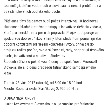
technológií, dať im vedomosti o inováciách a riešení problémov a
tiež stimulovať ich podnikavého ducha.
Päťčlenné tímy študentov budú počas intenzívnej 10-hodinovej
skúsenosti hľadať kreatívne postupy a inovatívne riešenia zadania,
ktoré partnerská firma pre nich pripravila. Projekt podporuje aj
spoluprácu dobrovoľníkov z firmy, ktorí študentom pomáhajú ako
odborní konzultanti pri riešení konkrétnej výzvy, prinášajú do
projektu reálny pohľad, svoje skúsenosti, rady, podporujú tímového
ducha, inovatívnosť a kreativitu študentov.
Študenti súťažia o pekné vecné ceny od spoločnosti Microsoft
Slovakia, ale aj o cenu predsedu Nitrianskeho samosprávneho
kraja.
Termín: 26. Jún 2012 (utorok), od 8.00 do 18.00 hod.
Miesto: Spojená škola, Slančíkovej 2, 950 50 Nitra
O ORGANIZÁTOROVI
Junior Achievement Slovensko, n.o., je stabilná profesionálna