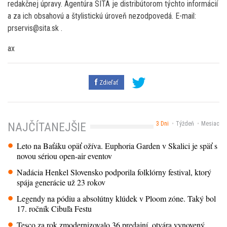
redakčnej úpravy. Agentúra SITA je distribútorom týchto informácií
a za ich obsahovú a štylistickú úroveň nezodpovedá. E-mail:
prservis@sita.sk .
ax
Zdieľať
3 Dni
Týždeň
Mesiac
NAJČÍTANEJŠIE
Leto na Baťáku opäť ožíva. Euphoria Garden v Skalici je späť s
novou sériou open-air eventov
Nadácia Henkel Slovensko podporila folklórny festival, ktorý
spája generácie už 23 rokov
Legendy na pódiu a absolútny klúdek v Ploom zóne. Taký bol
17. ročník Cibuľa Festu
Tesco za rok zmodernizovalo 36 predajní, otvára vynovený