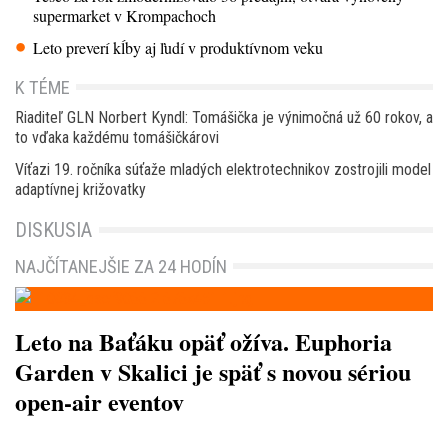
supermarket v Krompachoch
Leto preverí kĺby aj ľudí v produktívnom veku
K TÉME
Riaditeľ GLN Norbert Kyndl: Tomášička je výnimočná už 60 rokov, a
to vďaka každému tomášičkárovi
Víťazi 19. ročníka súťaže mladých elektrotechnikov zostrojili model
adaptívnej križovatky
DISKUSIA
NAJČÍTANEJŠIE ZA 24 HODÍN
Leto na Baťáku opäť ožíva. Euphoria
Garden v Skalici je späť s novou sériou
open-air eventov