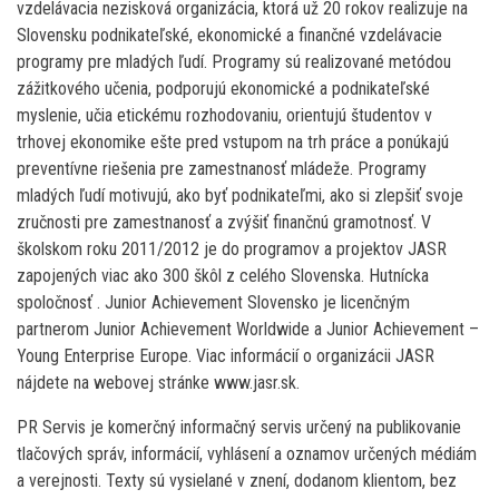
vzdelávacia nezisková organizácia, ktorá už 20 rokov realizuje na
Slovensku podnikateľské, ekonomické a finančné vzdelávacie
programy pre mladých ľudí. Programy sú realizované metódou
zážitkového učenia, podporujú ekonomické a podnikateľské
myslenie, učia etickému rozhodovaniu, orientujú študentov v
trhovej ekonomike ešte pred vstupom na trh práce a ponúkajú
preventívne riešenia pre zamestnanosť mládeže. Programy
mladých ľudí motivujú, ako byť podnikateľmi, ako si zlepšiť svoje
zručnosti pre zamestnanosť a zvýšiť finančnú gramotnosť. V
školskom roku 2011/2012 je do programov a projektov JASR
zapojených viac ako 300 škôl z celého Slovenska. Hutnícka
spoločnosť . Junior Achievement Slovensko je licenčným
partnerom Junior Achievement Worldwide a Junior Achievement –
Young Enterprise Europe. Viac informácií o organizácii JASR
nájdete na webovej stránke www.jasr.sk.
PR Servis je komerčný informačný servis určený na publikovanie
tlačových správ, informácií, vyhlásení a oznamov určených médiám
a verejnosti. Texty sú vysielané v znení, dodanom klientom, bez