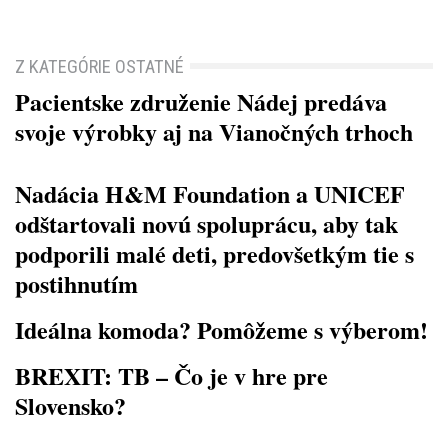
Z KATEGÓRIE OSTATNÉ
Pacientske združenie Nádej predáva
svoje výrobky aj na Vianočných trhoch
Nadácia H&M Foundation a UNICEF
odštartovali novú spoluprácu, aby tak
podporili malé deti, predovšetkým tie s
postihnutím
Ideálna komoda? Pomôžeme s výberom!
BREXIT: TB – Čo je v hre pre
Slovensko?