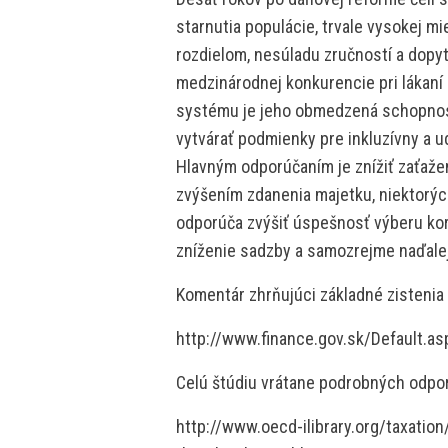
starnutia populácie, trvale vysokej 
rozdielom, nesúladu zručností a dopytu
medzinárodnej konkurencie pri lákaní
systému je jeho obmedzená schopnos
vytvárať podmienky pre inkluzívny a u
Hlavným odporúčaním je znížiť zaťaže
zvýšením zdanenia majetku, niektorých
odporúča zvýšiť úspešnosť výberu kor
zníženie sadzby a samozrejme naďalej
Komentár zhrňujúci základné zistenia 
http://www.finance.gov.sk/Default.a
Celú štúdiu vrátane podrobných odporú
http://www.oecd-ilibrary.org/taxation