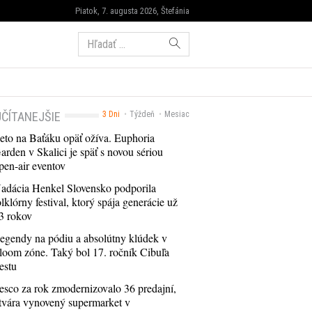
Piatok, 7. augusta 2026, Štefánia
Hľadať:
ČÍTANEJŠIE
3 Dni
Týždeň
Mesiac
eto na Baťáku opäť ožíva. Euphoria
arden v Skalici je späť s novou sériou
pen-air eventov
adácia Henkel Slovensko podporila
olklórny festival, ktorý spája generácie už
3 rokov
egendy na pódiu a absolútny klúdek v
loom zóne. Taký bol 17. ročník Cibuľa
estu
esco za rok zmodernizovalo 36 predajní,
tvára vynovený supermarket v