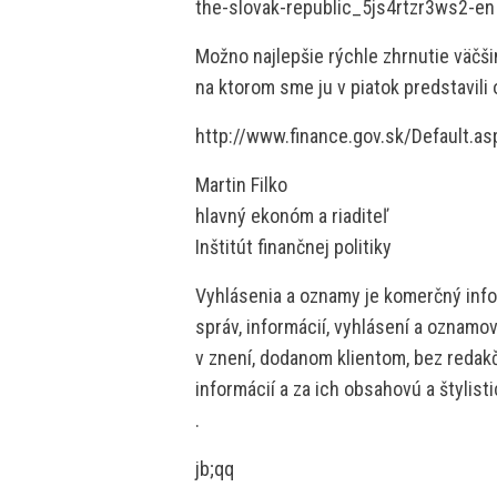
the-slovak-republic_5js4rtzr3ws2-en
Možno najlepšie rýchle zhrnutie väčš
na ktorom sme ju v piatok predstavili 
http://www.finance.gov.sk/Default.a
Martin Filko
hlavný ekonóm a riaditeľ
Inštitút finančnej politiky
Vyhlásenia a oznamy je komerčný info
správ, informácií, vyhlásení a oznamo
v znení, dodanom klientom, bez redakč
informácií a za ich obsahovú a štylis
.
jb;qq