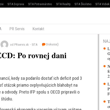
cie
SITA Doprava
SITA Potravinárstvo
SITA Reality
SITA Školstvo
SITA Vidiek
A
PR Servis
Kontakt
NAJ
Diskusia(
)
od PRservis.sk
SITA
L
ECD: Po rovnej dani
G
o
N
f
2
ancií, kedy sa podarilo dostať ich deficit pod 3
L
sť otázok priamo ovplyvňujúcich blahobyt na
P
 a odvody. Preto IFP spolu s OECD pripravili o
F
štúdiu.
T
o
slovenská ekonomika viacerým výzvam, vrátane