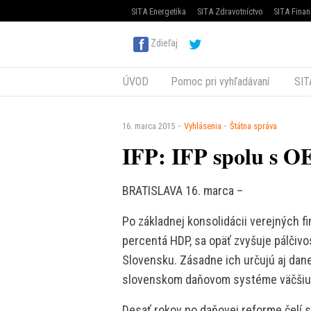
SITA Energetika
SITA Zdravotníctvo
SITA Finan
Zdieľaj
ÚVOD
Pomoc pri vyhľadávaní
SIT
16. marca 2015
Vyhlásenia
Štátna správa
IFP: IFP spolu s O
BRATISLAVA 16. marca –
Po základnej konsolidácii verejných fin
percentá HDP, sa opäť zvyšuje pálčivo
Slovensku. Zásadne ich určujú aj dane
slovenskom daňovom systéme väčšiu 
Desať rokov po daňovej reforme čelí 