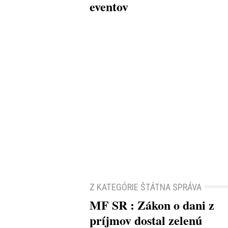
eventov
Z KATEGÓRIE ŠTÁTNA SPRÁVA
MF SR : Zákon o dani z
príjmov dostal zelenú