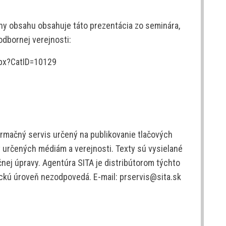
iny obsahu obsahuje táto prezentácia zo seminára,
odbornej verejnosti:
spx?CatID=10129
rmačný servis určený na publikovanie tlačových
v určených médiám a verejnosti. Texty sú vysielané
nej úpravy. Agentúra SITA je distribútorom týchto
tickú úroveň nezodpovedá. E-mail: prservis@sita.sk