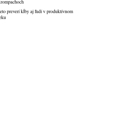
rompachoch
eto preverí kĺby aj ľudí v produktívnom
eku