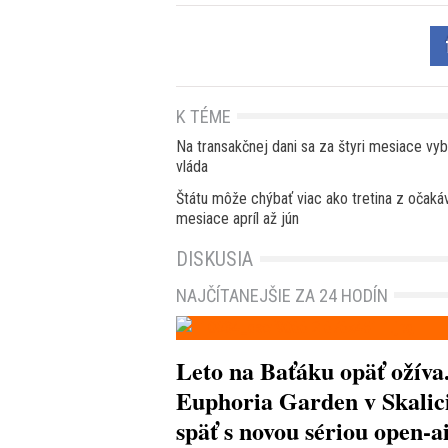
K TÉME
Na transakčnej dani sa za štyri mesiace vyb
vláda
Štátu môže chýbať viac ako tretina z očaká
mesiace apríl až jún
DISKUSIA
NAJČÍTANEJŠIE ZA 24 HODÍN
Leto na Baťáku opäť ožíva
Euphoria Garden v Skalici
späť s novou sériou open-a