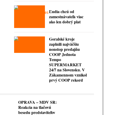
Ľudia chcú od
zamestnávateľa viac
ako len dobrý plat
Goralské kroje
zaplnili najväčšiu
nonstop predajňu
COOP Jednota
Tempo
SUPERMARKET
24/7 na Slovensku. V
Zákamennom vznikol
prvý COOP rekord
OPRAVA – MDV SR:
Reakcia na tlačovú
besedu predstaviteľov