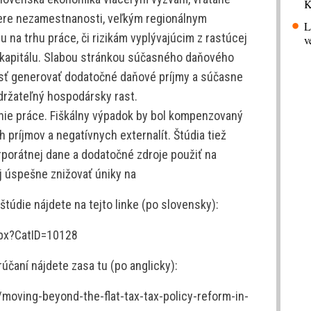
K
miere nezamestnanosti, veľkým regionálnym
L
 na trhu práce, či rizikám vyplývajúcim z rastúcej
v
 kapitálu. Slabou stránkou súčasného daňového
ť generovať dodatočné daňové príjmy a súčasne
držateľný hospodársky rast.
nie práce. Fiškálny výpadok by bol kompenzovaný
 príjmov a negatívnych externalít. Štúdia tiež
porátnej dane a dodatočné zdroje použiť na
 úspešne znižovať úniky na
štúdie nájdete na tejto linke (po slovensky):
spx?CatID=10128
čaní nájdete zasa tu (po anglicky):
/moving-beyond-the-flat-tax-tax-policy-reform-in-