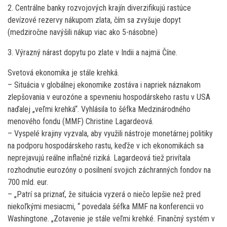
2. Centrálne banky rozvojových krajín diverzifikujú rastúce
devízové rezervy nákupom zlata, čím sa zvyšuje dopyt
(medziročne navýšili nákup viac ako 5-násobne)
3. Výrazný nárast dopytu po zlate v Indii a najmä Číne.
Svetová ekonomika je stále krehká.
– Situácia v globálnej ekonomike zostáva i napriek náznakom
zlepšovania v eurozóne a spevneniu hospodárskeho rastu v USA
naďalej „veľmi krehká“. Vyhlásila to šéfka Medzinárodného
menového fondu (MMF) Christine Lagardeová.
– Vyspelé krajiny vyzvala, aby využili nástroje monetárnej politiky
na podporu hospodárskeho rastu, keďže v ich ekonomikách sa
neprejavujú reálne inflačné riziká. Lagardeová tiež privítala
rozhodnutie eurozóny o posilnení svojich záchranných fondov na
700 mld. eur.
– „Patrí sa priznať, že situácia vyzerá o niečo lepšie než pred
niekoľkými mesiacmi, “ povedala šéfka MMF na konferencii vo
Washingtone. „Zotavenie je stále veľmi krehké. Finančný systém v