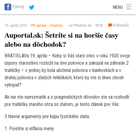
SITA Energetika
SITA Zdravotníctvo
SITA Financie
SITA Doprava
Zdieľaj
MENU
SITA Potravinárstvo
SITA Reality
SITA Školstvo
SITA Vidiek
Diskusia(
)
19. apríla 2012
PR správy
Financie
od PRservis.sk
SITA
Auportal.sk: Šetríte si na horšie časy
alebo na dôchodok?
BRATISLAVa 19. apríla – Keby si Váš starý otec v roku 1920 svoje
úspory starostlivo rozložil na dve polovice a zakopal na záhrade 2
truhličky – v jednej by bola uložená polovica v bankovkách a v
druhej polovica v zlatých tehličkách, ktorú by ste si dnes chceli
vykopať?
Ak nie ste numizmatik a z pragmatických dôvodov ste sa rozhodli
pre truhličku starého otca so zlatom, je tento článok pre Vás.
3 hlavné argumenty pre kúpu fyzického zlata:
1. Poistite si infláciu meny