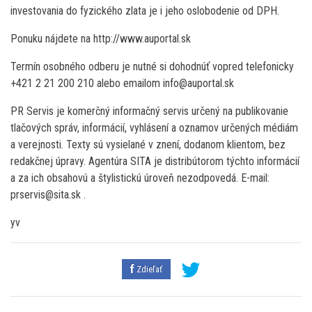
investovania do fyzického zlata je i jeho oslobodenie od DPH.
Ponuku nájdete na http://www.auportal.sk
Termín osobného odberu je nutné si dohodnúť vopred telefonicky
+421 2 21 200 210 alebo emailom info@auportal.sk
PR Servis je komerčný informačný servis určený na publikovanie
tlačových správ, informácií, vyhlásení a oznamov určených médiám
a verejnosti. Texty sú vysielané v znení, dodanom klientom, bez
redakčnej úpravy. Agentúra SITA je distribútorom týchto informácií
a za ich obsahovú a štylistickú úroveň nezodpovedá. E-mail:
prservis@sita.sk .
yv
Zdieľať