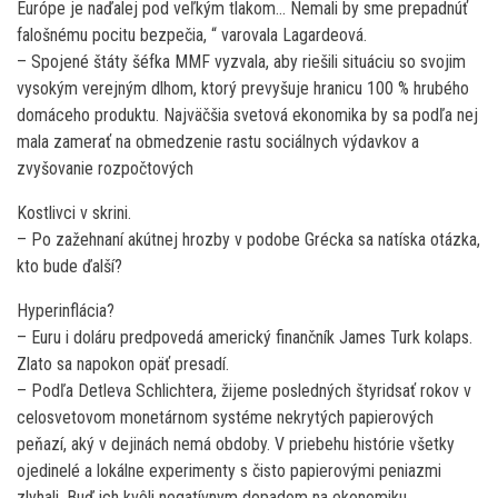
Európe je naďalej pod veľkým tlakom… Nemali by sme prepadnúť
falošnému pocitu bezpečia, “ varovala Lagardeová.
– Spojené štáty šéfka MMF vyzvala, aby riešili situáciu so svojim
vysokým verejným dlhom, ktorý prevyšuje hranicu 100 % hrubého
domáceho produktu. Najväčšia svetová ekonomika by sa podľa nej
mala zamerať na obmedzenie rastu sociálnych výdavkov a
zvyšovanie rozpočtových
Kostlivci v skrini.
– Po zažehnaní akútnej hrozby v podobe Grécka sa natíska otázka,
kto bude ďalší?
Hyperinflácia?
– Euru i doláru predpovedá americký finančník James Turk kolaps.
Zlato sa napokon opäť presadí.
– Podľa Detleva Schlichtera, žijeme posledných štyridsať rokov v
celosvetovom monetárnom systéme nekrytých papierových
peňazí, aký v dejinách nemá obdoby. V priebehu histórie všetky
ojedinelé a lokálne experimenty s čisto papierovými peniazmi
zlyhali. Buď ich kvôli negatívnym dopadom na ekonomiku