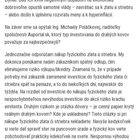
dobrovoľne opustili samotné vlády – navrátiac sa k zlatu a striebru
– alebo došlo k úplnému rozvratu meny a k hyperinflácií.
Na záver sme sa opýtali Ing. Michaely Poláčkovej, riaditeľky
spoločnosti Auportal.sk, ktorý typ investovania do drahých kovov
považuje za najbezpečnejší?
Jednoznačne odporúčam nákup fyzického zlata a striebra. My
dokonca ponúkame našim zákazníkom spätný odkup, čím
eliminujeme riziko výkupu/likvidity. Znamená to, že v prípade
potreby má zákazník zamenené investície do fyzického zlata či
striebra späť na peniaze, a to do niekoľkých dní, najneskôr do
týždňa. Na rozdiel od investície do nákupu fyzického zlata je
nespochybniteľnou nevýhodou investície do akcií riziko krachu
emitenta. Druhým rizikom je otázka dôvery – je cenný papier krytý
reálnym drahým kovom? Kde je uskladnený? Tieto otázky si pri
nákupe fyzického zlata či striebra nekladiete. Navyše kedykoľvek
si viete dať spraviť ster na puncovom úrade a fyzický kov viete
zobchodovať prakticky kdekoľvek na svete. Nespornou výhodou