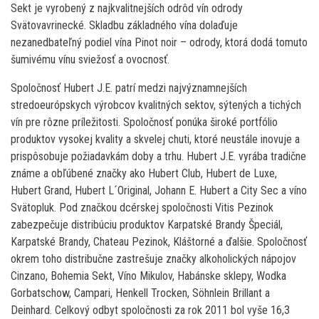
Sekt je vyrobený z najkvalitnejších odrôd vín odrody
Svätovavrinecké. Skladbu základného vína dolaďuje
nezanedbateľný podiel vína Pinot noir – odrody, ktorá dodá tomuto
šumivému vínu sviežosť a ovocnosť.
Spoločnosť Hubert J.E. patrí medzi najvýznamnejších
stredoeurópskych výrobcov kvalitných sektov, sýtených a tichých
vín pre rôzne príležitosti. Spoločnosť ponúka široké portfólio
produktov vysokej kvality a skvelej chuti, ktoré neustále inovuje a
prispôsobuje požiadavkám doby a trhu. Hubert J.E. vyrába tradične
známe a obľúbené značky ako Hubert Club, Hubert de Luxe,
Hubert Grand, Hubert L´Original, Johann E. Hubert a City Sec a víno
Svätopluk. Pod značkou dcérskej spoločnosti Vitis Pezinok
zabezpečuje distribúciu produktov Karpatské Brandy Špeciál,
Karpatské Brandy, Chateau Pezinok, Kláštorné a ďalšie. Spoločnosť
okrem toho distribučne zastrešuje značky alkoholických nápojov
Cinzano, Bohemia Sekt, Víno Mikulov, Habánske sklepy, Wodka
Gorbatschow, Campari, Henkell Trocken, Söhnlein Brillant a
Deinhard. Celkový odbyt spoločnosti za rok 2011 bol vyše 16,3