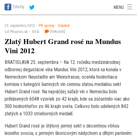
SITA Energetika
SITA Zdravotníctvo
SITA Financie
SITA Doprava
Zdieľaj
MENU
SITA Potravinárstvo
SITA Reality
SITA Školstvo
SITA Vidiek
25. septembra 2012
PR správy
Ostatné
Diskusia(
)
od PRservis.sk
SITA
Zlatý Hubert Grand rosé na Mundus
Vini 2012
BRATISLAVA 25. septembra – Na 12. ročníku medzinárodnej
odbornej degustácie vína Mundus Vini 2012, ktorá sa konala v
Nemeckom Neustadte am Weinstrasse, ocenila hodnotiaca
komisia v kategórii šumivých vín cennou zlatou medailou sekt
Hubert Grand rosé. Na najväčšej súťaži vín v Nemecku bolo
prihlásených 6048 vzoriek zo 42 krajín, kde sa zúčastnilo viac ako
300 hodnotiteľov zo 46 krajín sveta. Celkovo bolo udelených 842
zlatých a 1033 strieborných medailí.
Hubert Grand rosé je štýlový jemný sekt s decentnou vôňou
lesného ovocia, s jemným škoricovým nádychom a dlhým perlením.