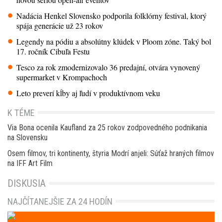
Nadácia Henkel Slovensko podporila folklórny festival, ktorý
spája generácie už 23 rokov
Legendy na pódiu a absolútny klúdek v Ploom zóne. Taký bol
17. ročník Cibuľa Festu
Tesco za rok zmodernizovalo 36 predajní, otvára vynovený
supermarket v Krompachoch
Leto preverí kĺby aj ľudí v produktívnom veku
K TÉME
Via Bona ocenila Kaufland za 25 rokov zodpovedného podnikania
na Slovensku
Osem filmov, tri kontinenty, štyria Modrí anjeli: Súťaž hraných filmov
na IFF Art Film
DISKUSIA
NAJČÍTANEJŠIE ZA 24 HODÍN