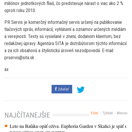
miliónov jednotkových fliaš, čo predstavuje nárast o viac ako 2 %
oproti roku 2010.
PR Servis je komerčný informačný servis určený na publikovanie
tlačových správ, informácií, vyhlásení a oznamov určených médiám
a verejnosti. Texty sú vysielané v znení, dodanom klientom, bez
redakčnej úpravy. Agentúra SITA je distribútorom týchto informácií
a za ich obsahovú a štylistickú úroveň nezodpovedá. E-mail:
prservis@sita.sk .
ax
Zdieľať
3 Dni
Týždeň
Mesiac
NAJČÍTANEJŠIE
Leto na Baťáku opäť ožíva. Euphoria Garden v Skalici je späť s
novou sériou open-air eventov