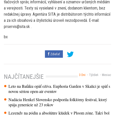
tlačových správ, informácií, vyhlásení a oznamov určených médiám
a verejnosti. Texty sú vysielané v znení, dodanom klientom, bez
redakčnej úpravy. Agentúra SITA je distribútorom týchto informácií
a za ich obsahovú a štylistickú úroveň nezodpovedá. E-mail:
prservis@sita.sk .
bx
Zdieľať
3 Dni
Týždeň
Mesiac
NAJČÍTANEJŠIE
Leto na Baťáku opäť ožíva. Euphoria Garden v Skalici je späť s
novou sériou open-air eventov
Nadácia Henkel Slovensko podporila folklórny festival, ktorý
spája generácie už 23 rokov
Legendy na pódiu a absolútny klúdek v Ploom zóne. Taký bol