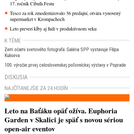
17. ročník Cibuľa Festu
Tesco za rok zmodernizovalo 36 predajní, otvára vynovený
supermarket v Krompachoch
Leto preverí kĺby aj ľudí v produktívnom veku
K TÉME
Zem očami svetového fotografa: Galéria SPP vystavuje Filipa
Kuliseva
100. výročie prvej celoslovenskej poľovníckej výstavy v Poprade
DISKUSIA
NAJČÍTANEJŠIE ZA 24 HODÍN
Leto na Baťáku opäť ožíva. Euphoria
Garden v Skalici je späť s novou sériou
open-air eventov