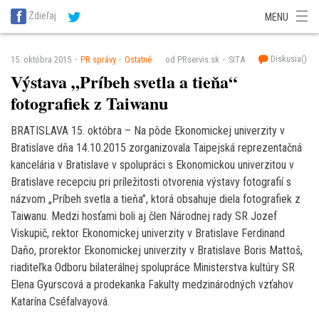
SITA Energetika
SITA Zdravotníctvo
SITA Financie
SITA Doprava
Zdieľaj
MENU
SITA Potravinárstvo
SITA Reality
SITA Školstvo
SITA Vidiek
Diskusia(
)
15. októbra 2015
PR správy
Ostatné
od PRservis.sk
SITA
Výstava „Príbeh svetla a tieňa“
fotografiek z Taiwanu
BRATISLAVA 15. októbra – Na pôde Ekonomickej univerzity v
Bratislave dňa 14.10.2015 zorganizovala Taipejská reprezentačná
kancelária v Bratislave v spolupráci s Ekonomickou univerzitou v
Bratislave recepciu pri príležitosti otvorenia výstavy fotografií s
názvom „Príbeh svetla a tieňa”, ktorá obsahuje diela fotografiek z
Taiwanu. Medzi hosťami boli aj člen Národnej rady SR Jozef
Viskupič, rektor Ekonomickej univerzity v Bratislave Ferdinand
Daňo, prorektor Ekonomickej univerzity v Bratislave Boris Mattoš,
riaditeľka Odboru bilaterálnej spolupráce Ministerstva kultúry SR
Elena Gyurscová a prodekanka Fakulty medzinárodných vzťahov
Katarína Cséfalvayová.