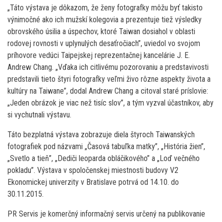
„Táto výstava je dôkazom, že ženy fotografky môžu byť takisto
výnimočné ako ich mužskí kolegovia a prezentuje tiež výsledky
obrovského úsilia a úspechov, ktoré Taiwan dosiahol v oblasti
rodovej rovnosti v uplynulých desaťročiach”, uviedol vo svojom
príhovore vedúci Taipejskej reprezentačnej kancelárie J. E.
Andrew Chang. „Vďaka ich citlivému pozorovaniu a predstavivosti
predstavili tieto štyri fotografky veľmi živo rôzne aspekty života a
kultúry na Taiwane”, dodal Andrew Chang a citoval staré príslovie:
„Jeden obrázok je viac než tisíc slov”, a tým vyzval účastníkov, aby
si vychutnali výstavu.
Táto bezplatná výstava zobrazuje diela štyroch Taiwanských
fotografiek pod názvami „Časová tabuľka matky”, „História žien”,
„Svetlo a tieň”, „Dediči leoparda obláčikového” a „Loď večného
pokladu”. Výstava v spoločenskej miestnosti budovy V2
Ekonomickej univerzity v Bratislave potrvá od 14.10. do
30.11.2015.
PR Servis je komerčný informačný servis určený na publikovanie