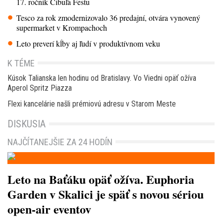
17. ročník Cibuľa Festu
Tesco za rok zmodernizovalo 36 predajní, otvára vynovený
supermarket v Krompachoch
Leto preverí kĺby aj ľudí v produktívnom veku
K TÉME
Kúsok Talianska len hodinu od Bratislavy. Vo Viedni opäť ožíva
Aperol Spritz Piazza
Flexi kancelárie našli prémiovú adresu v Starom Meste
DISKUSIA
NAJČÍTANEJŠIE ZA 24 HODÍN
Leto na Baťáku opäť ožíva. Euphoria
Garden v Skalici je späť s novou sériou
open-air eventov