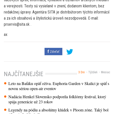
a verejnosti. Texty sú vysielané v znení, dodanom klientom, bez
redakčnej úpravy. Agentúra SITA je distribútorom týchto informácií
a za ich obsahovú a štylistickú úroveň nezodpovedá. E-mail:
prservis@sita.sk .
ax
Zdieľať
3 Dni
Týždeň
Mesiac
NAJČÍTANEJŠIE
Leto na Baťáku opäť ožíva. Euphoria Garden v Skalici je späť s
novou sériou open-air eventov
Nadácia Henkel Slovensko podporila folklórny festival, ktorý
spája generácie už 23 rokov
Legendy na pódiu a absolútny klúdek v Ploom zóne. Taký bol