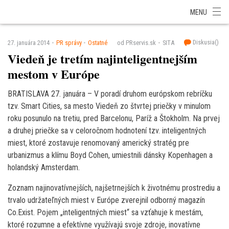
SITA Energetika
SITA Zdravotníctvo
SITA Financie
SITA Doprava
MENU
SITA Potravinárstvo
SITA Reality
SITA Školstvo
SITA Vidiek
Diskusia(
)
27. januára 2014
PR správy
Ostatné
od PRservis.sk
SITA
Viedeň je tretím najinteligentnejším
mestom v Európe
BRATISLAVA 27. januára – V poradí druhom európskom rebríčku
tzv. Smart Cities, sa mesto Viedeň zo štvrtej priečky v minulom
roku posunulo na tretiu, pred Barcelonu, Paríž a Štokholm. Na prvej
a druhej priečke sa v celoročnom hodnotení tzv. inteligentných
miest, ktoré zostavuje renomovaný americký stratég pre
urbanizmus a klímu Boyd Cohen, umiestnili dánsky Kopenhagen a
holandský Amsterdam.
Zoznam najinovatívnejších, najšetrnejších k životnému prostrediu a
trvalo udržateľných miest v Európe zverejnil odborný magazín
Co.Exist. Pojem „inteligentných miest“ sa vzťahuje k mestám,
ktoré rozumne a efektívne využívajú svoje zdroje, inovatívne