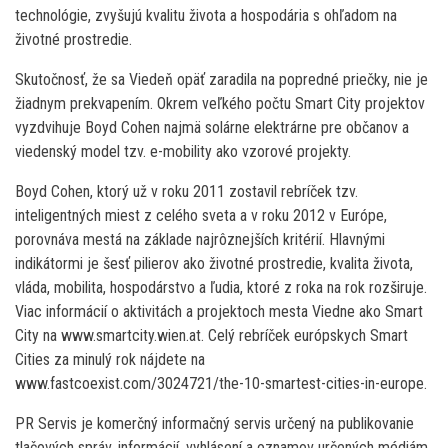
technológie, zvyšujú kvalitu života a hospodária s ohľadom na
životné prostredie.
Skutočnosť, že sa Viedeň opäť zaradila na popredné priečky, nie je
žiadnym prekvapením. Okrem veľkého počtu Smart City projektov
vyzdvihuje Boyd Cohen najmä solárne elektrárne pre občanov a
viedenský model tzv. e-mobility ako vzorové projekty.
Boyd Cohen, ktorý už v roku 2011 zostavil rebríček tzv.
inteligentných miest z celého sveta a v roku 2012 v Európe,
porovnáva mestá na základe najrôznejších kritérií. Hlavnými
indikátormi je šesť pilierov ako životné prostredie, kvalita života,
vláda, mobilita, hospodárstvo a ľudia, ktoré z roka na rok rozširuje.
Viac informácií o aktivitách a projektoch mesta Viedne ako Smart
City na www.smartcity.wien.at. Celý rebríček európskych Smart
Cities za minulý rok nájdete na
www.fastcoexist.com/3024721/the-10-smartest-cities-in-europe.
PR Servis je komerčný informačný servis určený na publikovanie
tlačových správ, informácií, vyhlásení a oznamov určených médiám