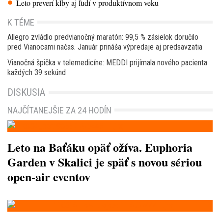
Leto preverí kĺby aj ľudí v produktívnom veku
K TÉME
Allegro zvládlo predvianočný maratón: 99,5 % zásielok doručilo
pred Vianocami načas. Január prináša výpredaje aj predsavzatia
Vianočná špička v telemedicíne: MEDDI prijímala nového pacienta
každých 39 sekúnd
DISKUSIA
NAJČÍTANEJŠIE ZA 24 HODÍN
Leto na Baťáku opäť ožíva. Euphoria
Garden v Skalici je späť s novou sériou
open-air eventov