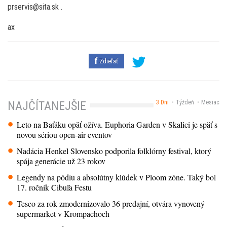
prservis@sita.sk .
ax
Zdieľať
3 Dni
Týždeň
Mesiac
NAJČÍTANEJŠIE
Leto na Baťáku opäť ožíva. Euphoria Garden v Skalici je späť s
novou sériou open-air eventov
Nadácia Henkel Slovensko podporila folklórny festival, ktorý
spája generácie už 23 rokov
Legendy na pódiu a absolútny klúdek v Ploom zóne. Taký bol
17. ročník Cibuľa Festu
Tesco za rok zmodernizovalo 36 predajní, otvára vynovený
supermarket v Krompachoch