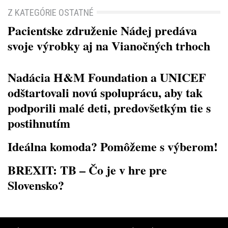
Z KATEGÓRIE OSTATNÉ
Pacientske združenie Nádej predáva
svoje výrobky aj na Vianočných trhoch
Nadácia H&M Foundation a UNICEF
odštartovali novú spoluprácu, aby tak
podporili malé deti, predovšetkým tie s
postihnutím
Ideálna komoda? Pomôžeme s výberom!
BREXIT: TB – Čo je v hre pre
Slovensko?