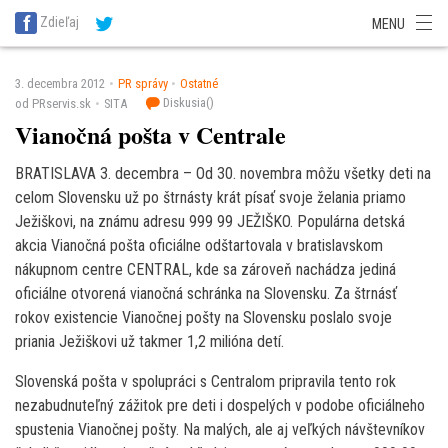
SITA Energetika
SITA Zdravotníctvo
SITA Financie
SITA Doprava
Zdieľaj
MENU
SITA Potravinárstvo
SITA Reality
SITA Školstvo
SITA Vidiek
3. decembra 2012
PR správy
Ostatné
Diskusia(
)
od PRservis.sk
SITA
Vianočná pošta v Centrale
BRATISLAVA 3. decembra – Od 30. novembra môžu všetky deti na
celom Slovensku už po štrnásty krát písať svoje želania priamo
Ježiškovi, na známu adresu 999 99 JEŽIŠKO. Populárna detská
akcia Vianočná pošta oficiálne odštartovala v bratislavskom
nákupnom centre CENTRAL, kde sa zároveň nachádza jediná
oficiálne otvorená vianočná schránka na Slovensku. Za štrnásť
rokov existencie Vianočnej pošty na Slovensku poslalo svoje
priania Ježiškovi už takmer 1,2 milióna detí.
Slovenská pošta v spolupráci s Centralom pripravila tento rok
nezabudnuteľný zážitok pre deti i dospelých v podobe oficiálneho
spustenia Vianočnej pošty. Na malých, ale aj veľkých návštevníkov