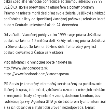
čakali špeciálne vianočné pohľadnice so známou adresou 999 99
JEŽIŠKO, skvelá predvianočná atmosféra a bohatý program.
Priamo na mieste mohli deti písať svoje želania Ježiškovi a hádzať
pohľadnice a listy do špeciálnej vianočnej poštovej schránky, ktorá
bude v Centrale umiestnená až do 24. decembra.
Od začiatku Vianočnej pošty v roku 1999 svoje priania Ježiškovi
poslalo už takmer 1,2 milióna detí. Každý rok svoj priania Ježiškovi
na Slovensku pošle takmer 90-tisíc detí. Tohtoročný prvý list
poslalo dievčatko z Čadce už v októbri.
Viac informácií o Vianočnej pošte nájdete na:
http://www.vianocnaposta.sk
https://www.facebook.com/vianocnaposta
PR Servis je komerčný informačný servis určený na publikovanie
tlačových správ, informácií, vyhlásení a oznamov určených médiám
a verejnosti. Texty sú vysielané v znení, dodanom klientom, bez
redakčnej úpravy. Agentúra SITA je distribútorom týchto informácií
a za ich obsahovú a štylistickú úroveň nezodpovedá. E-mail: