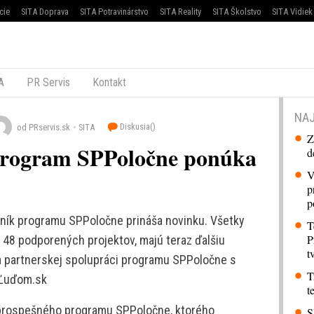
cie
SITA Doprava
SITA Potravinárstvo
SITA Reality
SITA Školstvo
SITA Vidiek
A
PR Servis
Kontakt
NAJ
Diskusia(
)
od PRservis.sk
SITA
Z
program SPPoločne ponúka
d
V
p
p
ník programu SPPoločne prináša novinku. Všetky
T
P
i 48 podporených projektov, majú teraz ďalšiu
t
 partnerskej spolupráci programu SPPoločne s
T
aĽuďom.sk
t
oprospešného programu SPPoločne, ktorého
S