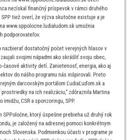
emca nezískal finančný príspevok v rámci druhého
PP tiež overí, že výzva skutočne existuje a je
é na www.sppolocne.ludialudom.sk umožnia
h podporovateľov.
o nazbierať dostatočný počet verejných hlasov v
aujali svojimi nápadmi ako skrášliť svoju obec,
o-časové aktivity detí. Zanietenosť, energia, ako aj
ektov do nášho programu nás inšpirovali. Preto
s verejným darcovským portálom ĽudiaĽuďom.sk a
 prostriedky na ich realizáciu,“ zdôraznila Martina
 imidžu, CSR a sponzoringu, SPP.
 SPPoločne, ktorý úspešne prebieha už druhý rok
ondu, je založený na adresnej pomoci konkrétnym
noch Slovenska. Podmienkou účasti v programe je