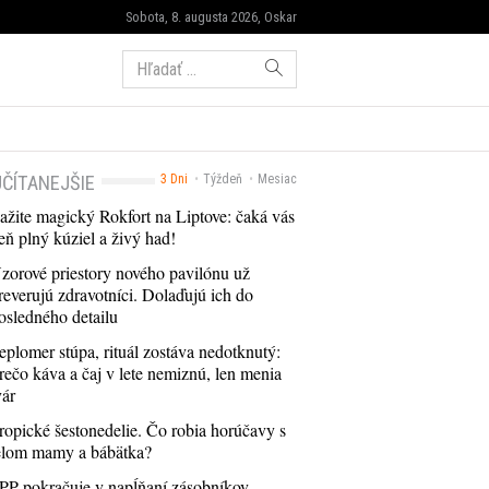
Sobota, 8. augusta 2026, Oskar
Hľadať:
ČÍTANEJŠIE
3 Dni
Týždeň
Mesiac
ažite magický Rokfort na Liptove: čaká vás
eň plný kúziel a živý had!
zorové priestory nového pavilónu už
reverujú zdravotníci. Dolaďujú ich do
osledného detailu
eplomer stúpa, rituál zostáva nedotknutý:
rečo káva a čaj v lete nemiznú, len menia
vár
ropické šestonedelie. Čo robia horúčavy s
elom mamy a bábätka?
PP pokračuje v napĺňaní zásobníkov