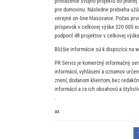
prihlásenie svojho projektu do jednej
pre domovinu. Následne prebieha užš
verejné on-line hlasovanie. Počas pr
príspevok v celkovej výške 320 000 eu
podporil 48 projektov v celkovej výšk
Bližšie informácie sú k dispozícii n
PR Servis je komerčný informačný serv
informácií, vyhlásení a oznamov určen
znení, dodanom klientom, bez redakčne
informácií a za ich obsahovú a štylis
.
ax