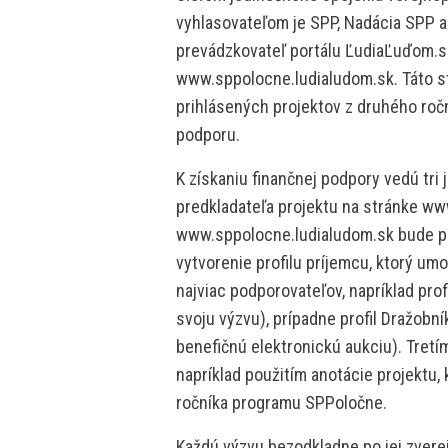
vyhlasovateľom je SPP, Nadácia SPP a 
prevádzkovateľ portálu ĽudiaĽuďom.sk
www.sppolocne.ludialudom.sk. Táto st
prihlásených projektov z druhého ročn
podporu.
K získaniu finančnej podpory vedú tri
predkladateľa projektu na stránke w
www.sppolocne.ludialudom.sk bude pre
vytvorenie profilu príjemcu, ktorý umo
najviac podporovateľov, napríklad pro
svoju výzvu), prípadne profil Dražobn
benefičnú elektronickú aukciu). Tretí
napríklad použitím anotácie projektu,
ročníka programu SPPoločne.
Každú výzvu bezodkladne po jej zvere