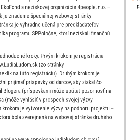
p
EkoFond a neziskovej organizácie 4people, n.o. –
 je zriadenie špeciálnej webovej stránky
ránka je výhradne učená pre predkladateľov
íka programu SPPoločne, ktorí nezískali finančnú
 jednoduché kroky. Prvým krokom je registrácia
ww.LudiaLudom.sk (zo stránky
klik na túto registráciu). Druhým krokom je
žní prijímať príspevky od darcov, aby získal čo
fil Blogera (príspevkami môže upútať pozornosť na
íka (môže vyhlásiť v prospech svojej výzvy
m krokom je vytvorenie výzvy na podporu projektu –
 ktorá bola zverejnená na webovej stránke druhého
jnení na www.sppolocne.ludialudom.sk overí