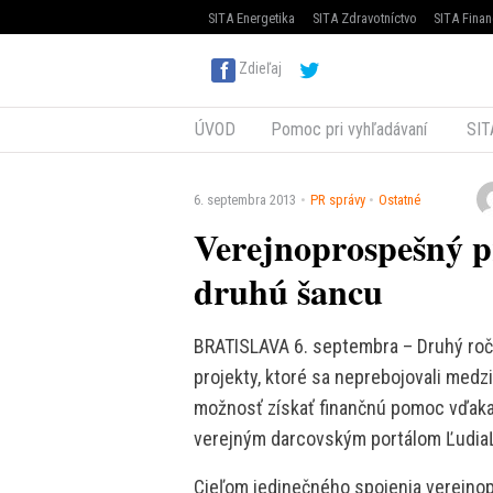
SITA Energetika
SITA Zdravotníctvo
SITA Finan
Zdieľaj
ÚVOD
Pomoc pri vyhľadávaní
SIT
6. septembra 2013
PR správy
Ostatné
Verejnoprospešný 
druhú šancu
BRATISLAVA 6. septembra – Druhý roč
projekty, ktoré sa neprebojovali medz
možnosť získať finančnú pomoc vďaka
verejným darcovským portálom Ľudi
Cieľom jedinečného spojenia verejn