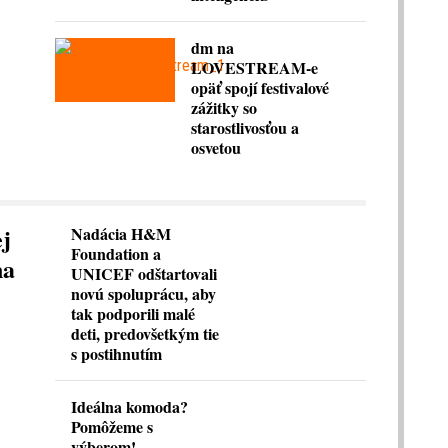
dm na
LOVESTREAM-e
opäť spojí festivalové
zážitky so
starostlivosťou a
osvetou
ej
Nadácia H&M
Foundation a
na
UNICEF odštartovali
novú spoluprácu, aby
tak podporili malé
deti, predovšetkým tie
s postihnutím
Ideálna komoda?
Pomôžeme s
výberom!