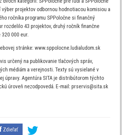
 z dvoch kategórií: SPPoločne pre ľudí a SPPoločne
í výber projektov odbornou hodnotiacou komisiou a
vého ročníka programu SPPoločne si finančný
r rozdelilo 43 projektov, druhý ročník finančne
e 320 000 eur.
a webovej stránke: www.sppolocne.ludialudom.sk
is určený na publikovanie tlačových správ,
ých médiám a verejnosti. Texty sú vysielané v
j úpravy. Agentúra SITA je distribútorom týchto
tickú úroveň nezodpovedá. E-mail: prservis@sita.sk
Zdieľať