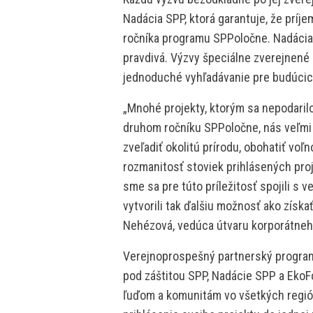
Nadácia SPP, ktorá garantuje, že príj
ročníka programu SPPoločne. Nadácia S
pravdivá. Výzvy špeciálne zverejnen
jednoduché vyhľadávanie pre budúcic
„Mnohé projekty, ktorým sa nepodaril
druhom ročníku SPPoločne, nás veľmi z
zveľadiť okolitú prírodu, obohatiť voľn
rozmanitosť stoviek prihlásených proj
sme sa pre túto príležitosť spojili 
vytvorili tak ďalšiu možnosť ako získať
Nehézová, vedúca útvaru korporátneho
Verejnoprospešný partnerský program
pod záštitou SPP, Nadácie SPP a EkoF
ľuďom a komunitám vo všetkých regió